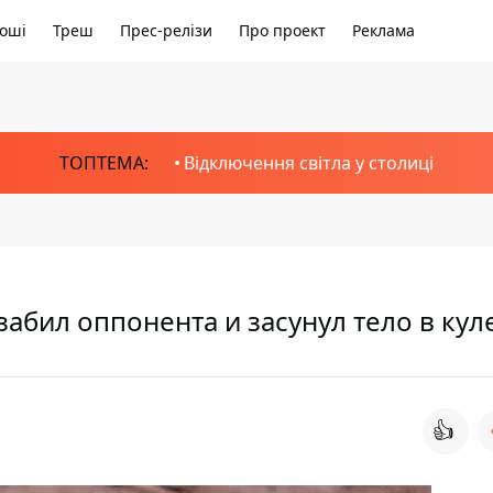
оші
Треш
Прес-релізи
Про проект
Реклама
ТОПТЕМА:
Відключення світла у столиці
абил оппонента и засунул тело в кул
👍