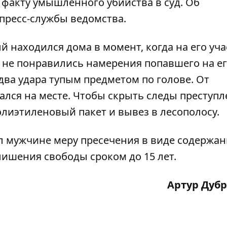
 факту умышленного убийства в суд. Об
пресс-службы ведомства.
й находился дома в момент, когда на его уча
а не понравились намерения попавшего на е
ва удара тупым предметом по голове. От
лся на месте. Чтобы скрыть следы преступл
лиэтиленовый пакет и вывез в лесополосу.
л мужчине меру пресечения в виде содержан
лишения свободы сроком до 15 лет.
Артур Дуб