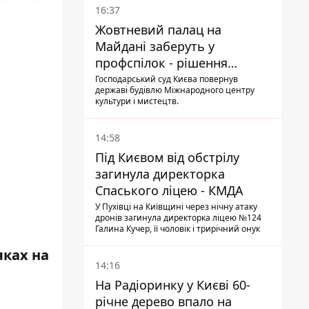
16:37
Жовтневий палац на
Майдані заберуть у
профспілок - рішення
Господарського суду
Господарський суд Києва повернув
державі будівлю Міжнародного центру
культури і мистецтв.
14:58
Під Києвом від обстрілу
загинула директорка
Спаського ліцею - КМДА
У Пухівці на Київщині через нічну атаку
дронів загинула директорка ліцею №124
Галина Кучер, її чоловік і трирічний онук
яках на
14:16
На Радіоринку у Києві 60-
річне дерево впало на