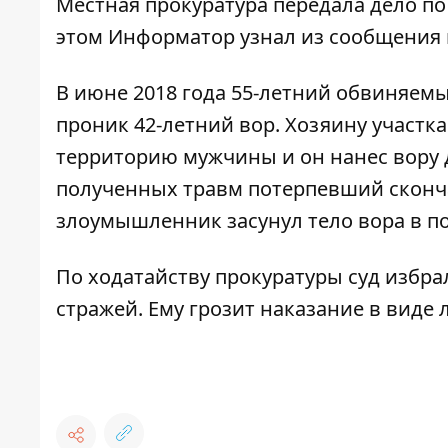
Местная прокуратура передала дело по
этом
Информатор
узнал из сообщения 
В июне 2018 года 55-летний обвиняемы
проник 42-летний вор. Хозяину участк
территорию мужчины и он нанес вору д
полученных травм потерпевший сконча
злоумышленник засунул тело вора в по
По ходатайству прокуратуры суд избра
стражей. Ему грозит наказание в виде 