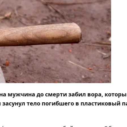
на мужчина до смерти забил вора, котор
он засунул тело погибшего в пластиковый п