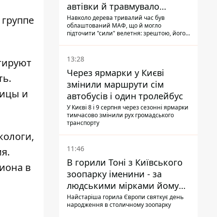
автівки й травмувало
людину - подробиці
 группе
Навколо дерева тривалий час був
облаштований МАФ, що й могло
підточити "сили" велетня: зрештою, його
коренева система не витримала, і стовбур
перекрив проїжджу частину вулиці
13:28
агируют
Через ярмарки у Києві
ть.
змінили маршрути сім
тицы и
автобусів і один тролейбус
У Києві 8 і 9 серпня через сезонні ярмарки
тимчасово змінили рух громадського
транспорту
кологи,
11:46
я.
В горили Тоні з Київського
иона в
зоопарку іменини - за
людськими мірками йому
вже понад 90 років
Найстаріша горила Європи святкує день
народження в столичному зоопарку