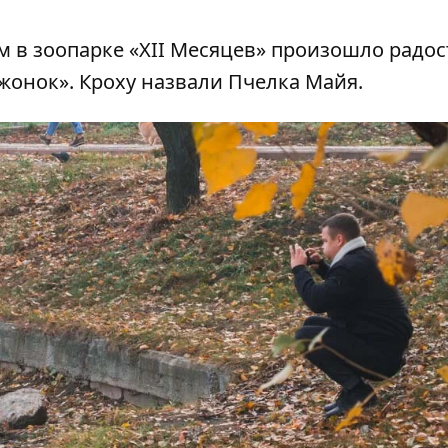
м в зоопарке «XII Месяцев» произошло радо
жонок»
. Кроху назвали Пчелка Майя.