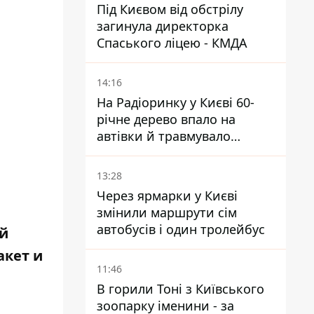
Під Києвом від обстрілу
загинула директорка
Спаського ліцею - КМДА
14:16
На Радіоринку у Києві 60-
річне дерево впало на
автівки й травмувало
людину - подробиці
13:28
Через ярмарки у Києві
змінили маршрути сім
автобусів і один тролейбус
ый
акет и
11:46
В горили Тоні з Київського
зоопарку іменини - за