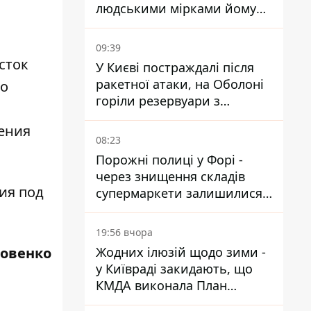
людськими мірками йому
вже понад 90 років
09:39
сток
У Києві постраждалі після
ракетної атаки, на Оболоні
го
горіли резервуари з
паливом
ения
08:23
Порожні полиці у Форі -
через знищення складів
ия под
супермаркети залишилися
без асортименту
19:56 вчора
ровенко
Жодних ілюзій щодо зими -
у Київраді закидають, що
КМДА виконала План
стійкості на 20%