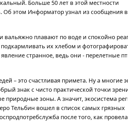
кальный. Больше 50 лет в этой местности
. Об этом
Информатор
узнал из сообщения в
ни вальяжно плавают по воде и спокойно ре
ь подкармливать их хлебом и фотографирова
 явление странное, ведь они - перелетные п
едей – это счастливая примета. Ну а многие э
обрый знак с чисто практической точки зрени
 природные зоны. А значит, экосистема рег
зеро
Тельбин вошел в список самых грязных
оспродпотребслужба после того, как провела