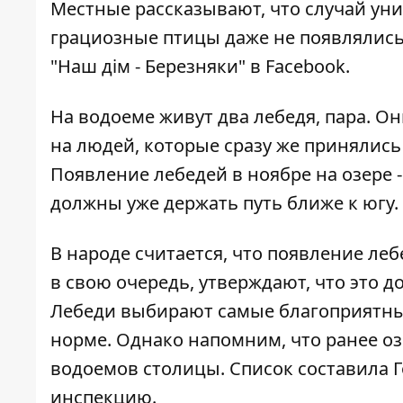
Местные рассказывают, что случай уни
грациозные птицы даже не появлялись
"Наш дім - Березняки" в Facebook.
На водоеме живут два лебедя, пара. О
на людей, которые сразу же принялис
Появление лебедей в ноябре на озере -
должны уже держать путь ближе к югу.
В народе считается, что появление леб
в свою очередь, утверждают, что это д
Лебеди выбирают самые благоприятные
норме. Однако напомним, что ранее о
водоемов
столицы. Список составила Г
инспекцию.