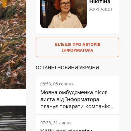
Нікітіна
ЖУРНАЛІСТ
БІЛЬШЕ ПРО АВТОРІВ
ІНФОРМАТОРА
ОСТАННІ НОВИНИ УКРАЇНИ
08:53, 05 серпня
Мовна омбудсменка після
листа від Інформатора
планує покарати компанію-
підрядника ПриватБанку
07:33, 31 липня