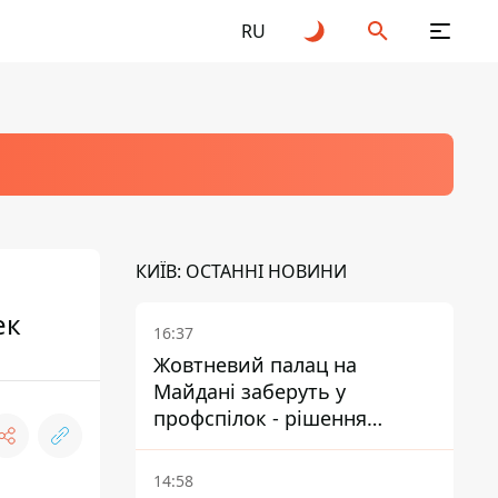
RU
КИЇВ: ОСТАННІ НОВИНИ
ек
16:37
Жовтневий палац на
Майдані заберуть у
профспілок - рішення
Господарського суду
14:58