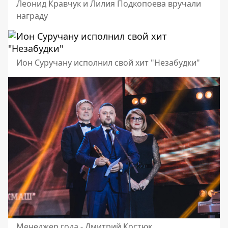
Леонид Кравчук и Лилия Подкопоева вручали
награду
Ион Суручану исполнил свой хит "Незабудки"
Менеджер года - Дмитрий Костюк