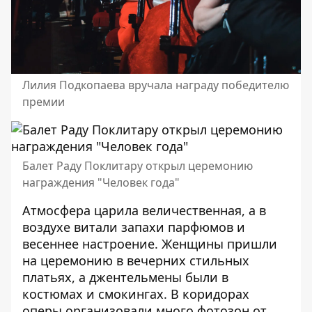
Лилия Подкопаева вручала награду победителю
премии
Балет Раду Поклитару открыл церемонию
награждения "Человек года"
Атмосфера царила величественная, а в
воздухе витали запахи парфюмов и
весеннее настроение. Женщины пришли
на церемонию в вечерних стильных
платьях, а джентельмены были в
костюмах и смокингах. В коридорах
оперы организовали много фотозон от