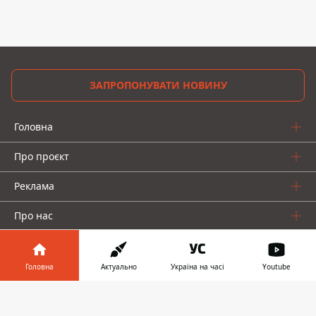
ЗАПРОПОНУВАТИ НОВИНУ
Головна
Про проєкт
Реклама
Про нас
Головна
Актуально
Україна на часі
Youtube
Інформатор у
Завантажити
телефоні
👉
Інформатор проекти