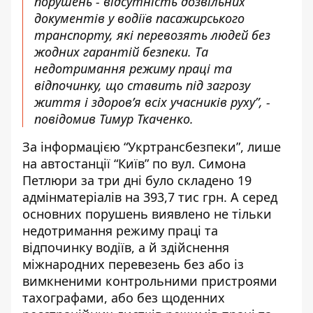
порушень - відсутність дозвільних
документів у водіїв пасажирського
транспорту, які перевозять людей без
жодних гарантій безпеки. Та
недотримання режиму праці та
відпочинку, що ставить під загрозу
життя і здоров’я всіх учасників руху”, -
повідомив Тимур Ткаченко.
За інформацією “Укртрансбезпеки”,
лише
на автостанції “Київ” по вул. Симона
Петлюри за три дні було складено 19
адмінматеріалів на 393,7 тис грн. А серед
основних порушень виявлено не тільки
недотримання режиму праці та
відпочинку водіїв, а й здійснення
міжнародних перевезень без або із
вимкненими контрольними пристроями
тахографами, або без щоденних