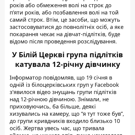
років або обмеження волі на строк до
п’яти років, або позбавлення волі на той
самий строк. Втім, це засоби, що можуть
застосовуватися до повнолітніх осіб, а яке
покарання чекає на дівчат-підлітків, буде
відомо після проведення розслідування.
У Білій Церкві група підлітків
катувала 12-річну дівчинку
Інформатор повідомляв, що 19 січня в
одній із білоцерківських груп у Facebook
з'явилося відео
знущань групи підлітків
над 12-річною дівчиною
. Знімали, не
приховуючись, ба більше, деякі
хизувались на камеру, що “я тут тоже був”,
до групи кривдників входило близько 10
осіб. Жертва увесь час, що тривала