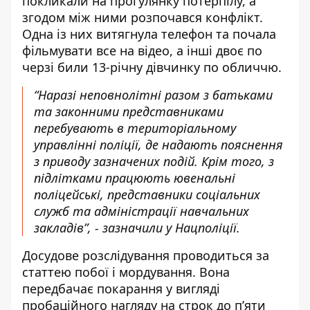
покликали на прогулянку потерпілу, а
згодом між ними розпочався конфлікт.
Одна із них витягнула телефон та почала
фільмувати все на відео, а інші двоє по
черзі били 13-річну дівчинку по обличчю.
“Наразі неповнолітні разом з батьками
та законними представниками
перебувають в територіальному
управлінні поліції, де надають пояснення
з приводу зазначених подій. Крім того, з
підлітками працюють ювенальні
поліцейські, представники соціальних
служб та адміністрації навчальних
закладів”, - зазначили у Нацполіції.
Досудове розслідування проводиться за
статтею побої і мордування. Вона
передбачає покарання у вигляді
пробаційного нагляду на строк до п’яти