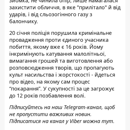
зйомка, не чинила опір, лише намагалася
захистити обличчя, в яке "прилітало" й від
ударів, і від сльозогінного газу з
балончику.
20 січня поліція порушила кримінальне
провадження проти єдиного учасника
побиття, якому вже є 16 років. Йому
інкримінують катування малолітньої,
вимагання грошей та виготовлення або
розповсюдження творів, що пропагують
культ насильства і жорстокості - йдеться
про відео, на якому сам процес
“покарання”. У сукупності за це загрожує
до 12 років позбавлення волі.
Підписуйтесь на наш
Telegram-канал
, щоб
не пропустити важливих новин.
Підписатися на канал у Viber можна
тут
.