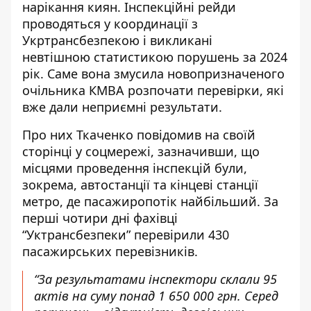
нарікання киян. Інспекційні рейди
проводяться у координації з
Укртрансбезпекою і викликані
невтішною
статистикою порушень за 2024
рік
. Саме вона змусила новопризначеного
очільника КМВА розпочати перевірки, які
вже дали неприємні результати.
Про них Ткаченко повідомив
на своїй
сторінці у соцмережі
, зазначивши, що
місцями проведення інспекцій були,
зокрема, автостанції та кінцеві станції
метро, де пасажиропотік найбільший. За
перші чотири дні фахівці
“Уктрансбезпеки” перевірили 430
пасажирських перевізників.
“За результатами інспектори склали 95
актів на суму понад 1 650 000 грн. Серед