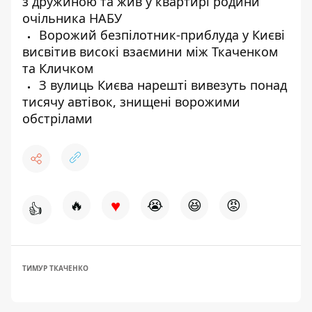
з дружиною та жив у квартирі родини
очільника НАБУ
Ворожий безпілотник-приблуда у Києві
висвітив високі взаємини між Ткаченком
та Кличком
З вулиць Києва нарешті вивезуть понад
тисячу автівок, знищені ворожими
обстрілами
♥
🔥
😭
😆
😡
👍
ТИМУР ТКАЧЕНКО