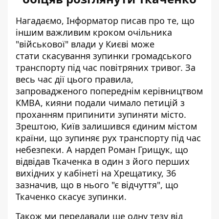
Нагадаємо, Інформатор писав про те, що
іншим важливим кроком очільника
"військової" влади у Києві може
стати
скасування зупинки громадського
транспорту
під час повітряних тривог. За
весь час дії цього правила,
запровадженого попереднім керівництвом
КМВА, кияни подали чимало петицій з
проханням припинити зупиняти місто.
Зрештою, Київ залишився єдиним містом
країни, що зупиняє рух транспорту під час
небезпеки. А нардеп Роман Грищук, що
відвідав Ткаченка в один з його перших
вихідних у кабінеті на Хрещатику, 36
зазначив, що в нього "є відчуття", що
Ткаченко скасує зупинки.
Також ми передавали ще одну тезу від