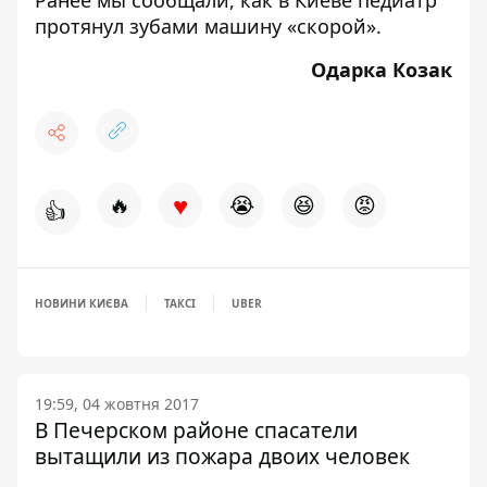
Ранее мы сообщали, как
в Киеве педиатр
протянул зубами машину «скорой»
.
Одарка Козак
♥
🔥
😭
😆
😡
👍
НОВИНИ КИЄВА
ТАКСІ
UBER
19:59, 04 жовтня 2017
В Печерском районе спасатели
вытащили из пожара двоих человек