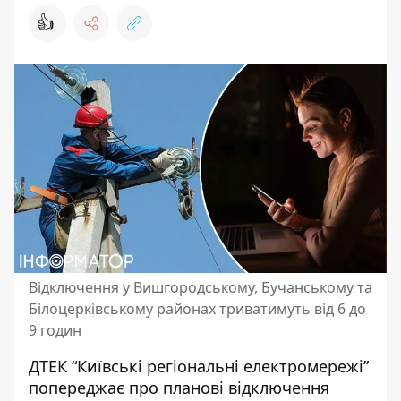
👍
Відключення у Вишгородському, Бучанському та
Білоцерківському районах триватимуть від 6 до
9 годин
ДТЕК “Київські регіональні електромережі”
попереджає про планові відключення