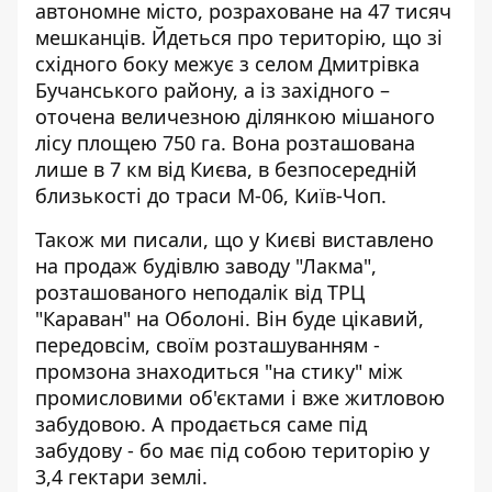
автономне місто
, розраховане на 47 тисяч
мешканців. Йдеться про територію, що зі
східного боку межує з селом Дмитрівка
Бучанського району, а із західного –
оточена величезною ділянкою мішаного
лісу площею 750 га. Вона розташована
лише в 7 км від Києва, в безпосередній
близькості до траси М-06, Київ-Чоп.
Також ми писали, що у Києві
виставлено
на продаж будівлю заводу "Лакма"
,
розташованого неподалік від ТРЦ
"Караван" на Оболоні. Він буде цікавий,
передовсім, своїм розташуванням -
промзона знаходиться "на стику" між
промисловими об'єктами і вже житловою
забудовою. А продається саме під
забудову - бо має під собою територію у
3,4 гектари землі.