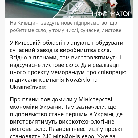
На Київщині зведуть нове підприємство, що
робитиме скло, у тому числі, сучасне, листове
У Київській області планують побудувати
сучасний завод із виробництва скла.
Згідно з планами, там
виготовлятимуть і
надсучасне листове скло
. Для реалізації
цього проєкту меморандум про співпрацю
підписали компанія NovaSklo та
UkraineInvest.
Про плани
повідомили у Міністерстві
економіки
України. Там зазначили, що
підприємство стане першим в Україні, де
виготовлятимуть високотехнологічне
листове скло. Планові інвестиції у проєкт
становлять 240 мільйонів євро. Уже за