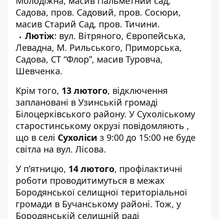
Молодіжна, масив Пальметний сад,
Садова, пров. Садовий, пров. Сосюри,
масив Старий Сад, пров. Тичини.
Лютіж
: вул. Вітряного, Європейська,
Левадна, М. Рильського, Приморська,
Садова, СТ “Флор”, масив Туровча,
Шевченка.
Крім того,
13 лютого
, відключення
заплановані в Узинській громаді
Білоцерківського району. У
Сухоліському
старостинському окрузі
повідомляють ,
що в селі
Сухоліси
з 9:00 до 15:00 не буде
світла на вул. Лісова.
У п’ятницю,
14 лютого
, профілактичні
роботи проводитимуться в межах
Бopoдянської селищної територіальної
громади в Бучанському районі. Тож, у
Бородянській селищній раді