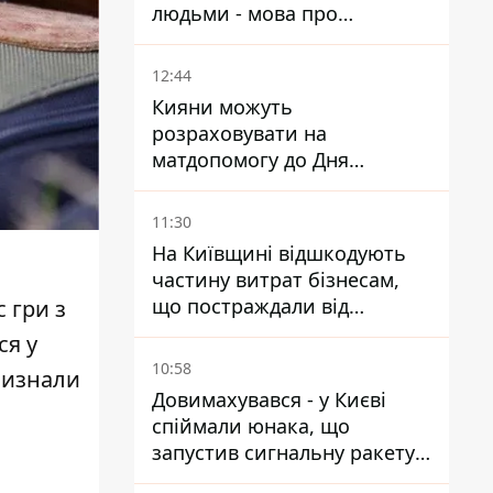
людьми - мова про
сурогатне материнство
12:44
Кияни можуть
розраховувати на
матдопомогу до Дня
незалежності - кому її
дадуть
11:30
На Київщині відшкодують
частину витрат бізнесам,
що постраждали від
 гри з
прильотів ракет
ся у
10:58
визнали
Довимахувався - у Києві
спіймали юнака, що
запустив сигнальну ракету,
аби потішити дівчат