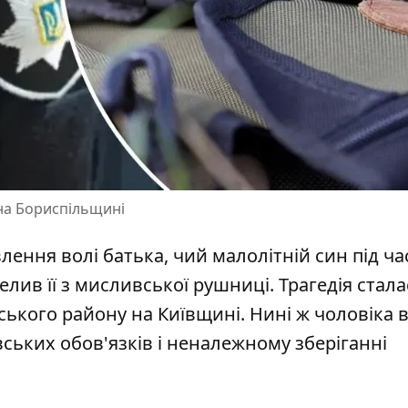
е на Бориспільщині
лення волі батька, чий малолітній син під час
лив її з мисливської рушниці.
Трагедія стала
ського району на Київщині. Нині ж чоловіка 
ських обов'язків і неналежному зберіганні