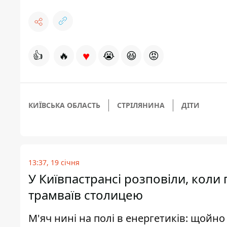
♥
👍
🔥
😭
😆
😡
КИЇВСЬКА ОБЛАСТЬ
СТРІЛЯНИНА
ДІТИ
13:37, 19 січня
У Київпастрансі розповіли, коли 
трамваїв столицею
М'яч нині на полі в енергетиків: щойно