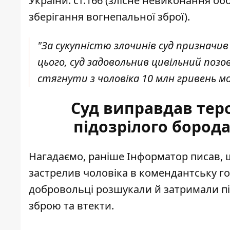
України: ст.166 (злісне невиконання обо
зберігання вогнепальної зброї).
"За сукупністю злочинів суд призначив 
цього, суд задовольнив цивільний по
стягнути з чоловіка 10 млн гривень мо
Суд виправдав тер
підозрілого бород
Нагадаємо, раніше Інформатор писав, 
застрелив чоловіка
в комендантську го
добровольці розшукали й затримали пі
зброю та втекти.