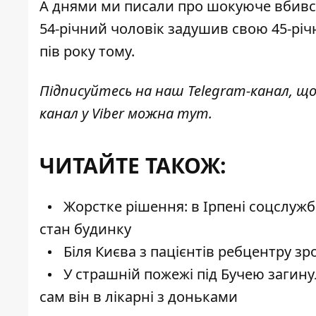
А днями ми писали про шокуюче вбивст
54-річний
чоловік задушив свою 45-річ
пів року тому.
Підписуйтесь на наш
Telegram-канал
, щ
канал у Viber можна
тут
.
ЧИТАЙТЕ ТАКОЖ:
Жорстке рішення: в Ірпені соцслужб
стан будинку
Біля Києва з пацієнтів ребцентру зро
У страшній пожежі під Бучею загину
сам він в лікарні з доньками