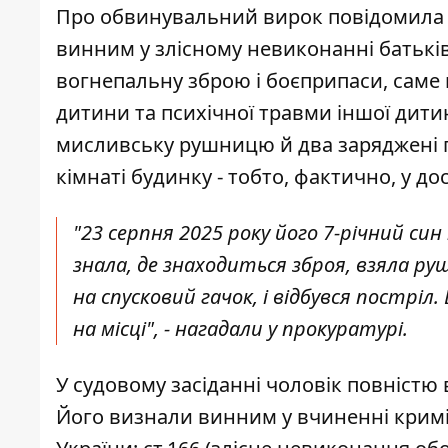
Про обвинувальний вирок
повідомила 
винним у злісному невиконанні батьків
вогнепальну зброю і боєприпаси, саме ц
дитини та психічної травми іншої дити
мисливську рушницю й два заряджені па
кімнаті будинку - тобто, фактично, у до
"23 серпня 2025 року його 7-річний син
знала, де знаходиться зброя, взяла руш
на спусковий гачок, і відбувся пострі
на місці", - нагадали у прокуратурі.
У судовому засіданні чоловік повністю 
Його визнали винним у вчиненні крим