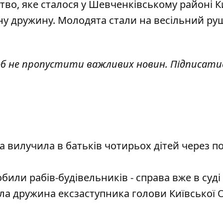
во, яке сталося у Шевченківському районі К
ну дружину
. Молодята стали на весільний р
об не пропустити важливих новин. Підписати
а вилучила в батьків чотирьох дітей через п
били рабів-будівельників - справа вже в суді
ла дружина ексзаступника голови Київської 