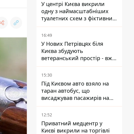
У центрі Києва викрили
одну з наймасштабніших
туалетних схем з фіктивним
будинком
16:49
У Нових Петрівцях біля
Києва збудують
ветеранський простір - вже
знайшли проєктанта
15:30
Під Києвом авто взяло на
таран автобус, що
висаджував пасажирів на
зупинці - пасажирка в
лікарні
12:52
Приватний медцентр у
Києві викрили на торгівлі