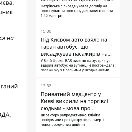
иєва.
знайшли проєктанта
Петрівська сільрада уклала договір на
ушник
проєктування простору для захисників за
1,45 млн грн.
15:30
ся на
Під Києвом авто взяло на
таран автобус, що
висаджував пасажирів на
зупинці - пасажирка в
У Білій Церкві ВАЗ вилетів на зустрічну і
вдарив автобус на зупинці, є постраждала:
лікарні
пасажирку з тілесними ушкодженнями
забрали на "швидкій" до лікарні
оганий
12:52
Приватний медцентр у
Києві викрили на торгівлі
людьми - мова про
ОДА,
сурогатне материнство
Директору репродуктивної клініки
повідомили про підозру після смерті
новонароджених двійнят