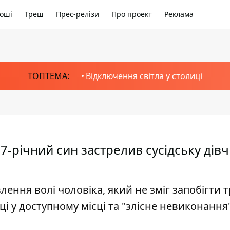
оші
Треш
Прес-релізи
Про проект
Реклама
ТОПТЕМА:
Відключення світла у столиці
7-річний син застрелив сусідську дівч
ення волі чоловіка, який не зміг запобігти тр
і у доступному місці та "злісне невиконання