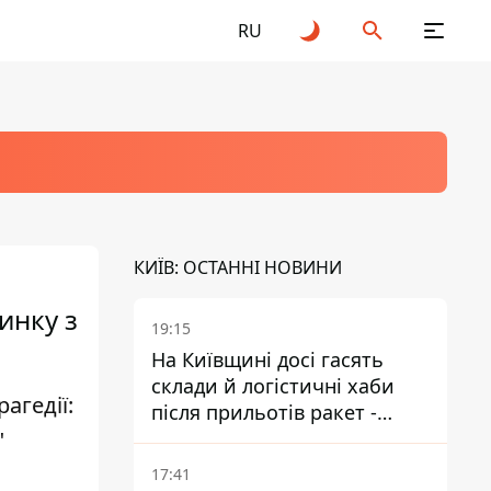
RU
КИЇВ: ОСТАННІ НОВИНИ
инку з
19:15
На Київщині досі гасять
склади й логістичні хаби
агедії:
після прильотів ракет -
"
ДСНС
17:41