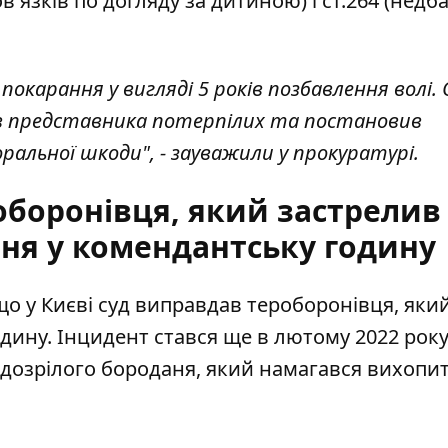
в'язків по догляду за дитиною) і ст.264 (недб
покарання у вигляді 5 років позбавлення волі.
зов представника потерпілих та постановив
ральної шкоди", - зауважили у прокуратурі.
оборонівця, який застрелив
аня у комендантську годину
що у Києві суд виправдав
тероборонівця, яки
дину. Інцидент стався ще в лютому 2022 року
дозрілого бороданя, який намагався вихопит