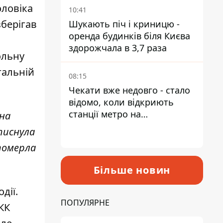
оловіка
10:41
зберігав
Шукають піч і криницю -
оренда будинків біля Києва
здорожчала в 3,7 раза
ольну
гальній
08:15
Чекати вже недовго - стало
відомо, коли відкриють
станції метро на
ина
Виноградарі
атиснула
 померла
Більше новин
дії.
ПОПУЛЯРНЕ
КК