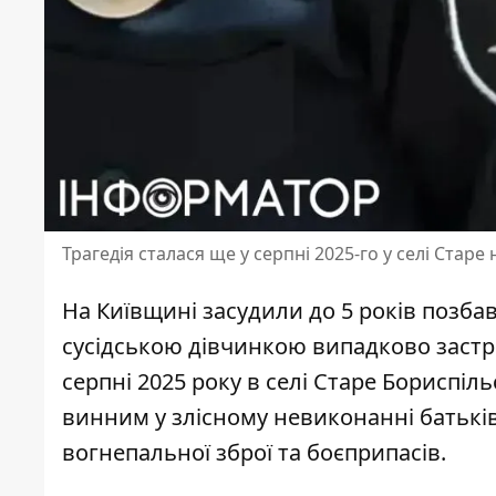
Трагедія сталася ще у серпні 2025-го у селі Стар
На Київщині засудили до 5 років позбав
сусідською дівчинкою випадково застре
серпні 2025 року
в селі Старе Бориспіль
винним у злісному невиконанні батьків
вогнепальної зброї та боєприпасів.