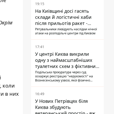
але
19:15
На Київщині досі гасять
склади й логістичні хаби
 Окрім
після прильотів ракет -
ДСНС
Рятувальники ліквідують наслідки нічної
атаки на розподільчі центри під Києвом
17:41
У центрі Києва викрили
одну з наймасштабніших
туалетних схем з фіктивним
будинком
Подільська прокуратура через суд
оскаржує реєстрацію "нерухомості" на
й
Вознесенському узвозі, якої фізично
ніколи не існувало: під неї, ймовірно,
, коли
планували пізніше отримати "в
обслуговування" земельну ділянку
и в них
16:49
У Нових Петрівцях біля
Києва збудують
ветеранський простір - вже