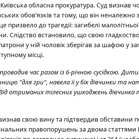
Київська обласна прокуратура
. Суд визнав ч
ських обовʼязків та тому, що він неналежно 
е призвело до трагедії: загибелі малолітньої
ни. Слідство встановило, що свою гладкоств
трони у ній чоловік зберігав за шафою у за
ступному місці.
 проводив час разом із 6-річною сусідкою. Дит
ницю "для гри", навела її у бік дівчинки та н
л. Від отриманих тілесних ушкоджень дівчинка
визнав свою вину та підтвердив обставини по
інальних правопорушень за двома статтями 