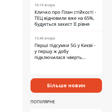
16:19 вчора
Кличко про План стійкості -
ТЕЦ відновили вже на 65%,
будується захист ІІ рівня
15:46 вчора
Перші підсумки 5G у Києві -
у першу ж добу
підключилася чверть
мільйона абонентів
Більше новин
ПОПУЛЯРНЕ