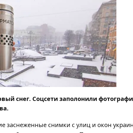
рвый снег
. Соцсети заполонили фотограф
ва.
ие заснеженные снимки с улиц и окон украи