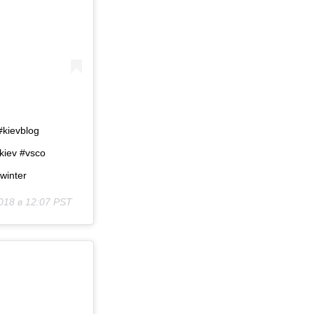
#kievblog
lkiev #vsco
winter
018 в 12:07 PST