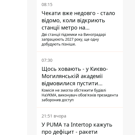
08:15
Чекати вже недовго - стало
відомо, коли відкриють
станції метро на
Виноградарі
Дві станції підземки на Виноградарі
запрацюють 2027 року, ще одну
добудують пізніше.
07:30
Щось ховають - у Києво-
Могилянській академії
відмовилися пустити
комісію з охорони пам'яток
Комісія не змогла обстежити будівлі
НаУКМА, виконувач обов'язків президента
на територію
заборонив доступ
21:51 вчора
У PUMA та Intertop кажуть
про дефіцит - ракети