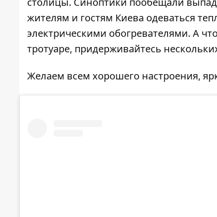
столицы. Синоптики пообещали выпаде
жителям и гостям Киева
одеваться теп
электрическими обогревателями. А
чт
тротуаре, придерживайтесь нескольки
Желаем всем хорошего настроения, яр