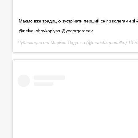
Маємо вже традицію зустрічати перший сніг з колегами зі 
@nelya_shovkoplyas @yegorgordeev
Публикация от
Марічка Падалко
(@marichkapadalko)
13 Но