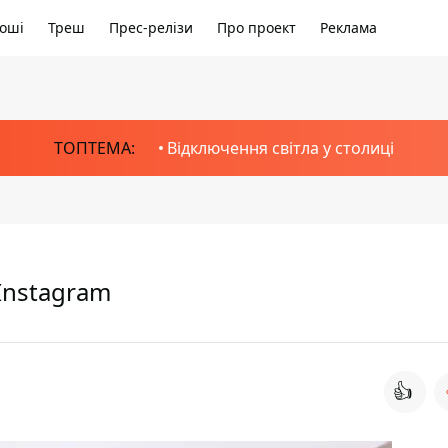
оші
Треш
Прес-релізи
Про проект
Реклама
ТОПТЕМА:
Відключення світла у столиці
Instagram
👍