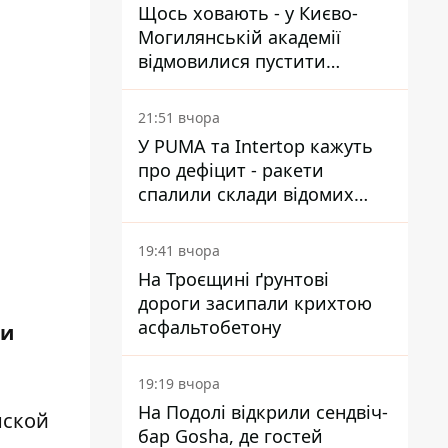
Щось ховають - у Києво-
Могилянській академії
відмовилися пустити
комісію з охорони пам'яток
на територію
21:51 вчора
У PUMA та Intertop кажуть
про дефіцит - ракети
спалили склади відомих
брендів
19:41 вчора
На Троєщині ґрунтові
дороги засипали крихтою
асфальтобетону
ии
19:19 вчора
На Подолі відкрили сендвіч-
нской
бар Gosha, де гостей