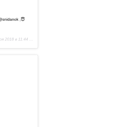
@snidanok ,😇
я 2018 в 11:44 PST