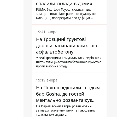
спалили склади відомих
брендів
PUMA, Intertop і Toyota, склади яких
знищені внаслідок ракетного удару по
Київщині, попередили про дефіцит
товарів
19:41 вчора
На Троєщині ґрунтові
дороги засипали крихтою
асфальтобетону
У селі Троєщина комунальники вирівняли
шість вулиць асфальтобетонною крихтою
проти вибоїн і бруду
19:19 вчора
На Подолі відкрили сендвіч-
бар Gosha, де гостей
ментально розвантажує
акула
На Кирилівській запрацював новий
заклад з гриль-мелтами та плюшевим
талісманом-акулою.