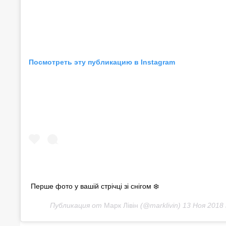
Посмотреть эту публикацию в Instagram
Перше фото у вашій стрічці зі снігом ❄️
Публикация от
Марк Лівін
(@marklivin)
13 Ноя 2018 