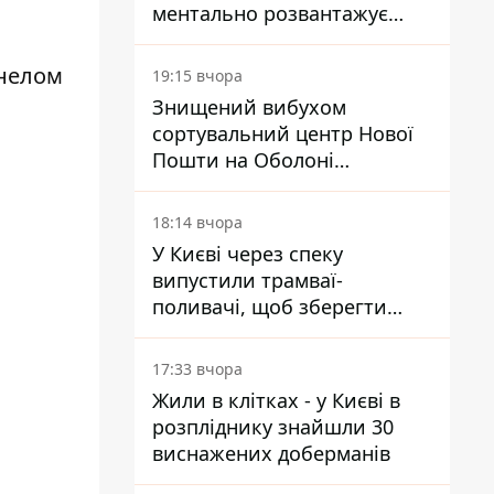
ментально розвантажує
акула
енелом
19:15 вчора
Знищений вибухом
сортувальний центр Нової
Пошти на Оболоні
запрацював - видають
посилки
18:14 вчора
У Києві через спеку
випустили трамваї-
поливачі, щоб зберегти
рейки від деформації
17:33 вчора
Жили в клітках - у Києві в
розпліднику знайшли 30
виснажених доберманів