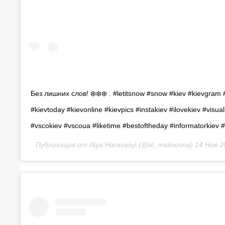
Без лишних слов! ❄️❄️❄️ . #letitsnow #snow #kiev #kievgram 
#kievtoday #kievonline #kievpics #instakiev #ilovekiev #visua
#vscokiev #vscoua #liketime #bestoftheday #informatorkiev #
Публикация от
Alya Haravasyl
(@al_malinovna)
14 Ноя 2