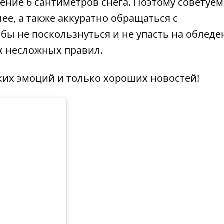
ние 6 сантиметров снега. Поэтому советуем
лее
, а также аккуратно обращаться с
обы не поскользнуться
и не упасть на облед
х несложных правил.
ких эмоций и только хороших новостей!