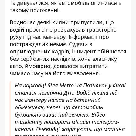
та дивувалися, як автомобіль опинився в
такому положенні.
Водночас деякі кияни припустили, що
водій просто не розрахував траєкторію
руху під час маневру.
Інформації про
постраждалих немає. Судячи з
оприлюднених кадрів, інцидент обійшовся
без серйозних наслідків, хоча власнику
авто, ймовірно, довелося витратити
чимало часу на його визволення.
На парковці біля Metro на Позняках у Києві
сталася незвична ДТП. Водій пікапа під
час маневру наїхав на бетонний
обмежувач, через що автомобіль
буквально завис над землею. Відео
інциденту поширили місцеві телеграм-
канали. Очевидці жартують, що машина