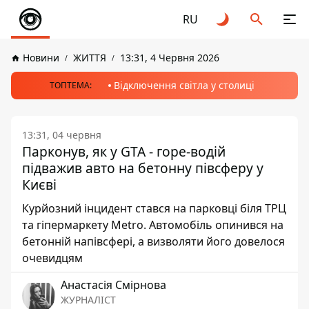
RU
Новини
ЖИТТЯ
13:31, 4 Червня 2026
Відключення світла у столиці
ТОПТЕМА:
13:31, 04 червня
Парконув, як у GTA - горе-водій
підважив авто на бетонну півсферу у
Києві
Курйозний інцидент стався на парковці біля ТРЦ
та гіпермаркету Metro. Автомобіль опинився на
бетонній напівсфері, а визволяти його довелося
очевидцям
Анастасія Смірнова
ЖУРНАЛІСТ