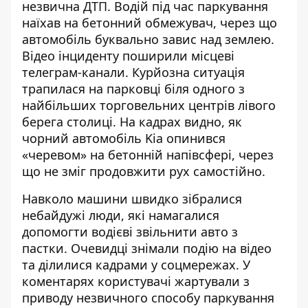
незвична ДТП. Водій під
час паркування
наїхав на бетонний обмежувач,
через що
автомобіль буквально завис над землею.
Відео інциденту поширили місцеві
телеграм-канали.
Курйозна ситуація
трапилася на парковці біля одного з
найбільших торговельних центрів лівого
берега столиці. На кадрах видно, як
чорний автомобіль Kia опинився
«черевом» на бетонній напівсфері, через
що не зміг продовжити рух самостійно.
Навколо машини швидко зібралися
небайдужі люди, які намагалися
допомогти водієві звільнити авто з
пастки. Очевидці знімали подію на відео
та ділилися кадрами у соцмережах.
У
коментарях користувачі жартували з
приводу незвичного способу паркування