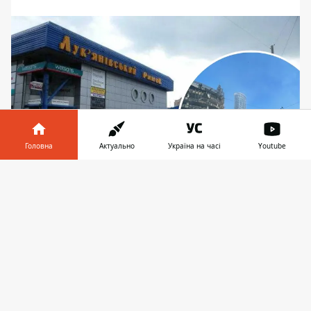
Головна
Актуально
Україна на часі
Youtube
Інформатор у
Завантажити
Петиція за Лук'янівський ринок набрала 6000
телефоні
👉
голосів
Петиція із закликом
відновити
Лук'янівський ринок
зібрала необхідні
шість тисяч підписів і тепер офіційно
надійшла на розгляд столичної влади.
Звернення було подано 25 травня і вже