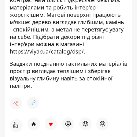
Контрастний блиск підкреслює межі між
матеріалами та робить інтер'єр
жорсткішим. Матові поверхні працюють
м'якше: дерево виглядає глибшим, камінь
- спокійнішим, а метал не перетягує увагу
на себе. Підібрати декори під різні
інтер'єри можна в магазині
https://viyar.ua/catalog/dsp/
.
Завдяки поєднанню тактильних матеріалів
простір виглядає теплішим і зберігає
візуальну глибину навіть за спокійної
палітри.
♥
🔥
😭
😆
😡
👍