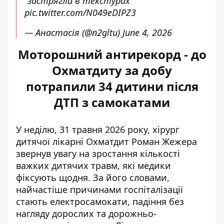
“застрягла в текстурах”
pic.twitter.com/N049eDIPZ3
— Анастасія (@n2gltu)
June 4, 2026
Моторошний антирекорд - до
Охматдиту за добу
потрапили 34 дитини після
ДТП з самокатами
У неділю, 31 травня 2026 року, хірург
дитячої лікарні Охматдит Роман Жежера
звернув увагу на зростання кількості
важких дитячих травм, які медики
фіксують щодня. За його словами,
найчастіше причинами госпіталізації
стають електросамокати
, падіння без
нагляду дорослих та дорожньо-