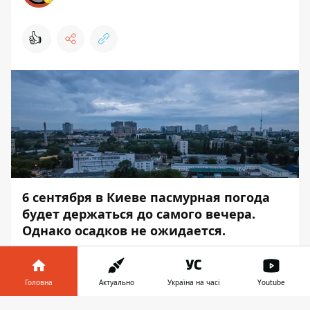
👍
6 сентября в Киеве пасмурная погода
будет держаться до самого вечера.
Однако осадков не ожидается.
С самого утра небо в Киеве будет затянуто
облаками, только изредка может
Головна
Актуально
Україна на часі
Youtube
выглядывать солнце. Такая погода
продержится до конца дня. Однако