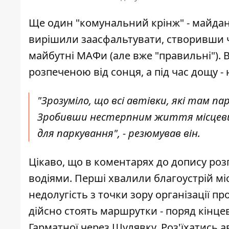
Ще один "комунальний крінж" - майда
вирішили заасфальтувати, створивши ч
майбутні МАФи (але вже "правильні"). В
розпеченою від сонця, а під час дощу -
"Зрозуміло, що всі автівки, які там п
Зробивши нестерпним життя місцевим
для паркування", - резюмував він.
Цікаво, що в коментарях до допису роз
водіями. Перші хвалили благоустрій міс
недолугість з точки зору організації про
дійсно стоять маршрутки - поряд кінце
Гарматної через Шулявку. Роз'їхатись а