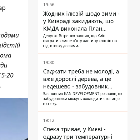
19:56
ар
Жодних ілюзій щодо зими -
у Київраді закидають, що
КМДА виконала План
ходами
стійкості на 20%
Депутат Вітренко заявив, що Київ
витратив лише п'яту частину коштів на
відстій
підготовку до зими.
вома
19:30
уди
Саджати треба не молоді, а
15-20
вже дорослі дерева, а це
.
недешево - забудовник
Ніконов
Засновник KAN DEVELOPMENT розповів, як
забудовники можуть охолодити столицю
в спеку.
19:12
Спека триває, у Києві -
одразу три температурні