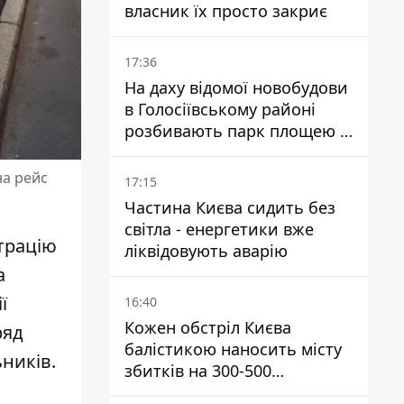
власник їх просто закриє
17:36
На даху відомої новобудови
в Голосіївському районі
розбивають парк площею в
гектар
на рейс
17:15
Частина Києва сидить без
світла - енергетики вже
трацію
ліквідовують аварію
а
ї
16:40
Кожен обстріл Києва
ряд
балістикою наносить місту
ників.
збитків на 300-500
мільйонів - Петро