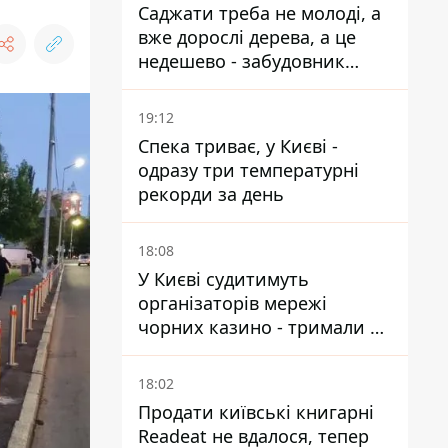
Саджати треба не молоді, а
вже дорослі дерева, а це
недешево - забудовник
Ніконов
19:12
Спека триває, у Києві -
одразу три температурні
рекорди за день
18:08
У Києві судитимуть
організаторів мережі
чорних казино - тримали 39
закладів
18:02
Продати київські книгарні
Readeat не вдалося, тепер