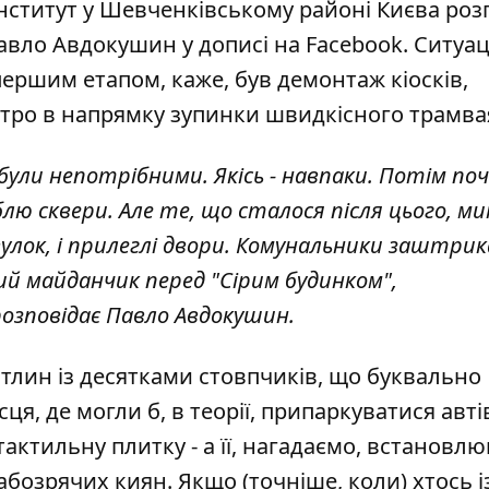
інститут у Шевченківському районі Києва роз
Павло Авдокушин
у дописі на Facebook
. Ситуац
ершим етапом, каже, був демонтаж кіосків,
етро в напрямку зупинки швидкісного трамва
 були непотрібними. Якісь - навпаки. Потім по
лю сквери. Але те, що сталося після цього, 
улок, і прилеглі двори. Комунальники заштрик
ий майданчик перед "Сірим будинком",
озповідає Павло Авдокушин.
ітлин із десятками стовпчиків, що буквально
я, де могли б, в теорії, припаркуватися авті
актильну плитку - а її, нагадаємо, встановл
абозрячих киян. Якщо (точніше, коли) хтось і