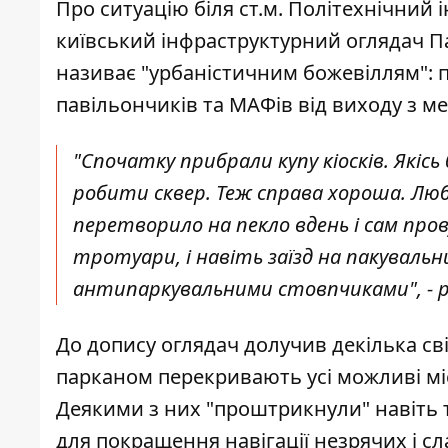
Про ситуацію біля ст.м. Політехнічний 
київський інфраструктурний оглядач 
називає "урбаністичним божевіллям": п
павільончиків та МАФів від виходу з м
"Спочатку прибрали купу кіосків. Якісь
робити сквер. Теж справа хороша. Люб
перетворило на пекло вдень і сам пров
тротуари, і навіть заїзд на пакувальн
антипаркувальними стовпчиками", - р
До допису оглядач долучив декілька св
парканом перекривають усі можливі місц
Деякими з них "проштрикнули" навіть т
для покращення навігації незрячих і сл