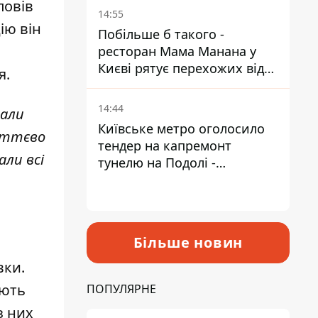
повів
Пантелеєв
14:55
ію він
Побільше б такого -
ресторан Мама Манана у
Києві рятує перехожих від
я.
спеки
14:44
чали
Київське метро оголосило
миттєво
тендер на капремонт
али всі
тунелю на Подолі -
триватиме майже два роки
Більше новин
вки.
юють
ПОПУЛЯРНЕ
з них