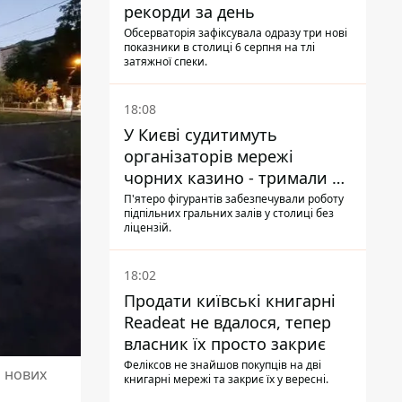
рекорди за день
Обсерваторія зафіксувала одразу три нові
показники в столиці 6 серпня на тлі
затяжної спеки.
18:08
У Києві судитимуть
організаторів мережі
чорних казино - тримали 39
закладів
П'ятеро фігурантів забезпечували роботу
підпільних гральних залів у столиці без
ліцензій.
18:02
Продати київські книгарні
Readeat не вдалося, тепер
власник їх просто закриє
Феліксов не знайшов покупців на дві
я нових
книгарні мережі та закриє їх у вересні.