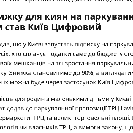
ижку для киян на паркуванн
м став Київ Цифровий
дав, що у Києві
запустять підписку на паркув
усіх, хто сплачує податки саме до бюджету сто
воїх мешканців на тлі зростання паркувальн
оку. Знижка становитиме до 90%, а виглядати
и їх можна буде через застосунок Київ Цифро
місць для родин
з маленькими дітьми у Києві
т додав до паркувальної пропозиції ТРЦ Lavin
упермаркети, ТРЦ та великі торговельні площі. 
ологів чи власників ТРЦ, а вимоги закону, щ