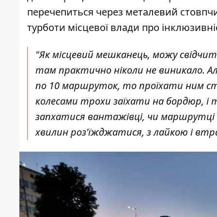
перечепиться через металевий стовпчик
турботи місцевої влади про інклюзивні
"Як місцевий мешканець, можу свідчи
там практично ніколи не виникало. Ал
по 10 маршруток, то проїхати ним ста
колесами трохи заїхати на бордюр, і 
запхатися вантажівці, чи маршрутці с
хвилин роз'їжджатися, з лайкою і втр