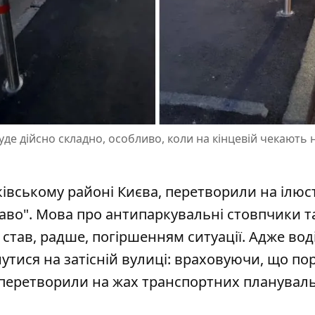
уде дійсно складно, особливо, коли на кінцевій чекають 
івському районі Києва, перетворили на ілюс
раво". Мова про
антипаркувальні стовпчики т
став, радше, погіршенням ситуації. Адже воді
утися на затісній вулиці: враховуючи, що по
 перетворили на жах транспортних плануваль