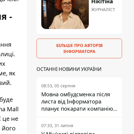
Нікітіна
ЖУРНАЛІСТ
я -
ання
БІЛЬШЕ ПРО АВТОРІВ
ІНФОРМАТОРА
лиці.
их
ОСТАННІ НОВИНИ УКРАЇНИ
ме, як
вий.
08:53, 05 серпня
Мовна омбудсменка після
 буде
листа від Інформатора
a Mall
планує покарати компанію-
підрядника ПриватБанку
І це не
07:33, 31 липня
о його