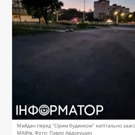
Майдан перед "Сірим будинком" капітально заас
МАФів. Фото: Павло Авдокушин