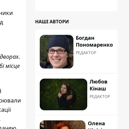
ьники
ід
НАШІ АВТОРИ
Богдан
Пономаренко
РЕДАКТОР
 дворах.
і місце
Любов
Кінаш
й
РЕДАКТОР
стоювали
ації
.
Олена
адачею.