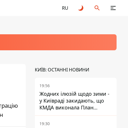
RU
КИЇВ: ОСТАННІ НОВИНИ
19:56
Жодних ілюзій щодо зими -
у Київраді закидають, що
трацію
КМДА виконала План
ин
стійкості на 20%
19:30