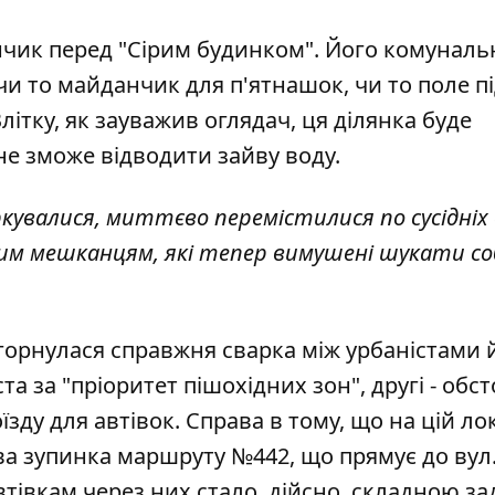
нчик перед "Сірим будинком". Його комунал
и то майданчик для п'ятнашок, чи то поле п
літку, як зауважив оглядач, ця ділянка буде
 не зможе відводити зайву воду.
аркувалися, миттєво перемістилися по сусідніх
 мешканцям, які тепер вимушені шукати соб
горнулася справжня сварка між урбаністами 
та за "пріоритет пішохідних зон", другі - об
їзду для автівок. Справа в тому, що на цій лок
ва зупинка маршруту №442, що прямує до вул
втівкам через них стало, дійсно, складною з