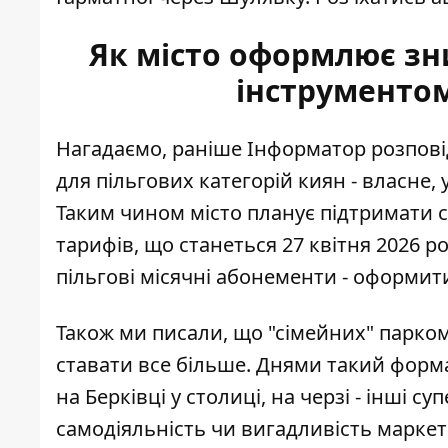
Як місто оформлює зн
інструменто
Нагадаємо, раніше Інформатор розпові
для пільгових категорій киян - власне, 
Таким чином місто планує підтримати с
тарифів, що станеться 27 квітня 2026 р
пільгові місячні абонементи - оформит
Також ми писали, що
"сімейних" парко
ставати все більше. Днями такий форма
на Берківці у столиці, на черзі - інші с
самодіяльність чи вигадливість маркет