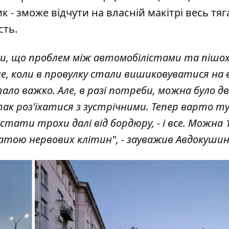
 - зможе відчути на власній макітрі весь тяг
сть.
ти, що проблем між автомобілістами та пішо
е, коли в провулку стали вишиковуватися на 
ло важко. Але, в разі потреби, можна було д
так роз'їхатися з зустрічними. Тепер варто т
тати трохи далі від бордюру, - і все. Можна 
атою нервових клітин", - зауважив Авдокушин