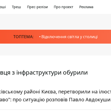
оші
Треш
Прес-релізи
Про проект
Реклама
ТОПТЕМА:
Відключення світла у столиці
івця з інфраструктури обурили
івському районі Києва, перетворили на ілюс
раво": про ситуацію розповів Павло Авдокуш