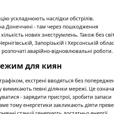
цію ускладнюють наслідки обстрілів.
на Донеччині - там через пошкодження
кількість нових знеструмлень. Також без сві
ернігівській, Запорізькій і Херсонській облас
 розпочаті аварійно-відновлювальні роботи.
режим для киян
графіком, екстрені вводяться без попереджен
 вимикають певні ділянки мережі. Це означа
уватися - зарядити пристрої, зробити запаси
Саме тому енергетики закликають діяти прев
нячні станції генерують достатньо енергії.