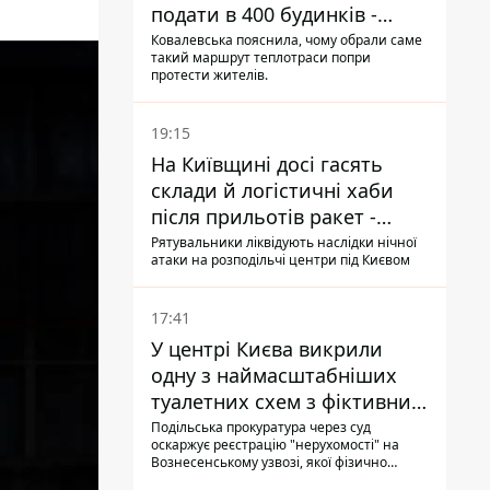
подати в 400 будинків -
депутатка Київради
Ковалевська пояснила, чому обрали саме
такий маршрут теплотраси попри
протести жителів.
19:15
На Київщині досі гасять
склади й логістичні хаби
після прильотів ракет -
ДСНС
Рятувальники ліквідують наслідки нічної
атаки на розподільчі центри під Києвом
17:41
У центрі Києва викрили
одну з наймасштабніших
туалетних схем з фіктивним
будинком
Подільська прокуратура через суд
оскаржує реєстрацію "нерухомості" на
Вознесенському узвозі, якої фізично
ніколи не існувало: під неї, ймовірно,