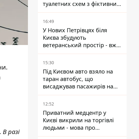
туалетних схем з фіктивним
будинком
16:49
У Нових Петрівцях біля
Києва збудують
ветеранський простір - вже
знайшли проєктанта
15:30
ни.
Під Києвом авто взяло на
а
таран автобус, що
висаджував пасажирів на
зупинці - пасажирка в
лікарні
12:52
Приватний медцентр у
Києві викрили на торгівлі
людьми - мова про
 В разі
сурогатне материнство