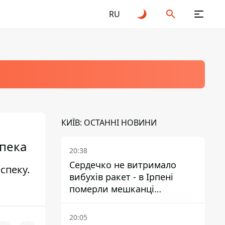
RU
КИЇВ: ОСТАННІ НОВИНИ
спека
20:38
Сердечко не витримало
спеку.
вибухів ракет - в Ірпені
померли мешканці
притулку для собак з
інвалідністю
20:05