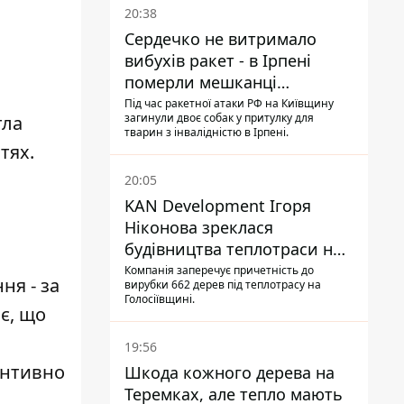
20:38
Сердечко не витримало
вибухів ракет - в Ірпені
померли мешканці
притулку для собак з
Під час ракетної атаки РФ на Київщину
загинули двоє собак у притулку для
тла
інвалідністю
тварин з інвалідністю в Ірпені.
тях.
20:05
KAN Development Ігоря
Ніконова зреклася
будівництва теплотраси на
Теремках
Компанія заперечує причетність до
ня - за
вирубки 662 дерев під теплотрасу на
Голосіївщині.
є, що
19:56
ентивно
Шкода кожного дерева на
Теремках, але тепло мають