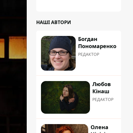
планували пізніше отримати "в
обслуговування" земельну ділянку
НАШІ АВТОРИ
Богдан
Пономаренко
РЕДАКТОР
Любов
Кінаш
РЕДАКТОР
Олена