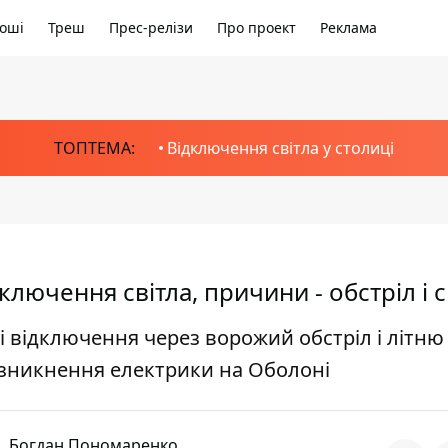
оші
Треш
Прес-релізи
Про проект
Реклама
ТОПТЕМА:
Відключення світла у столиці
ключення світла, причини - обстріл і 
і відключення через ворожий обстріл і літню 
 зникнення електрики на Оболоні
Богдан Пономаренко