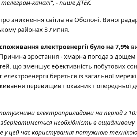
телеграм-каналі", - пише ДТЕК.
про зникнення світла на Оболоні, Виноградар
ькому районах 3 липня.
споживання електроенергії було на 7,9%
в
 Причина зростання - хмарна погода з дощем 
стей, що зменшує ефективність побутових со
 електроенергії береться із загальної мережі
оживання перевищив показник попередньої д
 потужними електроприладами на період з 10:
:00, зберігатиметься необхідність в ощадливому
те у цей час користування потужною технікою