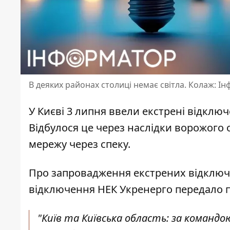
В деяких районах столиці немає світла. Колаж: І
У Києві 3 липня ввели
екстрені відключ
Відбулося це через наслідки ворожого 
мережу через спеку.
Про запровадження екстрених відклю
відключення НЕК Укренерго передало п
"Київ та Київська область: за командо