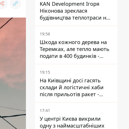
KAN Development Ігоря
Ніконова зреклася
будівництва теплотраси на
Теремках
19:56
Шкода кожного дерева на
Теремках, але тепло мають
подати в 400 будинків -
депутатка Київради
19:15
На Київщині досі гасять
склади й логістичні хаби
після прильотів ракет -
ДСНС
17:41
У центрі Києва викрили
одну з наймасштабніших