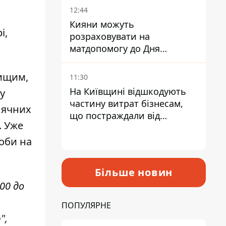
12:44
Кияни можуть
і,
розраховувати на
матдопомогу до Дня
незалежності - кому її
дадуть
ищим,
11:30
На Київщині відшкодують
у
частину витрат бізнесам,
нячних
що постраждали від
. Уже
прильотів ракет
оби на
Більше новин
00 до
ПОПУЛЯРНЕ
",