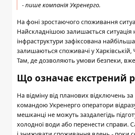
- пише
компанія Укренерго
.
На фоні зростаючого споживання ситуа
Найскладнішою залишається ситуація 
інфраструктури зафіксована найбільша 
залишаються споживачі у Харківській, Ч
Там, де дозволяють умови безпеки, вже
Що означає екстрений 
На відміну від планових відключень за 
командою Укренерго оператори відразу
мешканці не можуть заздалегідь підгот
холодної води або перенести справи. 
і знижувати споживання вдень - поки со