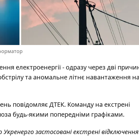
нформатор
ення електроенергії
- одразу через дві причи
обстрілу та аномальне літнє навантаження н
чень
повідомляє ДТЕК
. Команду на екстрені
оза будь-якими попередніми графіками.
ю Укренерго застосовані екстрені відключення.