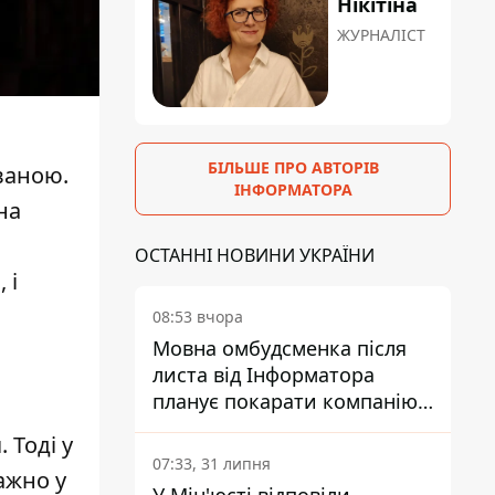
Нікітіна
ЖУРНАЛІСТ
БІЛЬШЕ ПРО АВТОРІВ
уваною.
ІНФОРМАТОРА
на
ОСТАННІ НОВИНИ УКРАЇНИ
 і
08:53 вчора
Мовна омбудсменка після
листа від Інформатора
планує покарати компанію-
підрядника ПриватБанку
. Тоді
у
07:33, 31 липня
ажно у