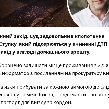
жний захід. Суд задовольнив клопотання
 Ступку, який підозрюється
у вчиненні ДТП 
захід у вигляді домашнього арешту.
аборонено залишати місце проживання з 22:0
є
Інформатор
з посиланням на прокуратуру Ки
ов’язки прибувати за кожною вимогою до слі
 дозволу за межі Києва, повідомляти про змін
паспорт для виїзду за кордон.