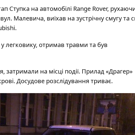
тап Ступка на автомобілі Range Rover, рухаюч
 вул. Малевича, в
иїхав на зустрічну смугу та с
bishi
.
 у легковику, отримав травми та був
я, затримали на місці події. Прилад «Драгер»
крові. Досудове розслідування триває.