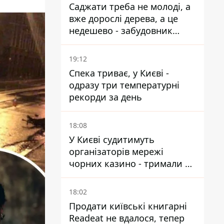
Саджати треба не молоді, а
вже дорослі дерева, а це
недешево - забудовник
Ніконов
19:12
Спека триває, у Києві -
одразу три температурні
рекорди за день
18:08
У Києві судитимуть
організаторів мережі
чорних казино - тримали 39
закладів
18:02
Продати київські книгарні
Readeat не вдалося, тепер