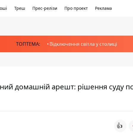
оші
Треш
Прес-релізи
Про проект
Реклама
ТОПТЕМА:
Відключення світла у столиці
чний домашній арешт: рішення суду п
👍