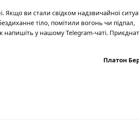
і
. Якщо ви стали свідком надзвичайної ситуац
бездиханне тіло, помітили вогонь чи підпал,
кож напишіть у нашому Telegram-чаті. Приєдна
Платон Бе