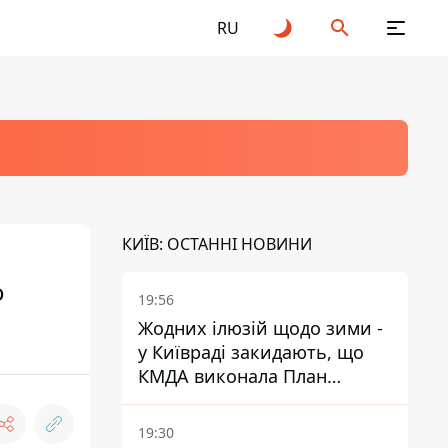
RU
КИЇВ: ОСТАННІ НОВИНИ
о
19:56
Жодних ілюзій щодо зими -
у Київраді закидають, що
КМДА виконала План
стійкості на 20%
19:30