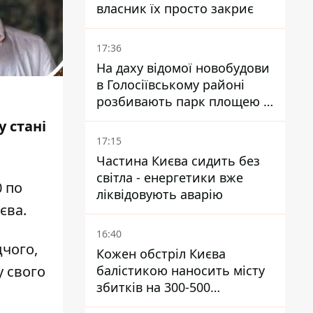
власник їх просто закриє
17:36
На даху відомої новобудови
в Голосіївському районі
розбивають парк площею в
гектар
у стані
17:15
Частина Києва сидить без
світла - енергетики вже
0 по
ліквідовують аварію
єва.
16:40
дчого,
Кожен обстріл Києва
балістикою наносить місту
у свого
збитків на 300-500
мільйонів - Петро