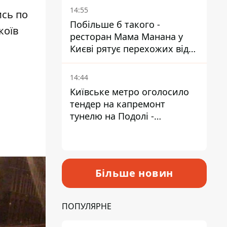
Пантелеєв
14:55
ись по
Побільше б такого -
коїв
ресторан Мама Манана у
Києві рятує перехожих від
спеки
14:44
Київське метро оголосило
тендер на капремонт
тунелю на Подолі -
триватиме майже два роки
Більше новин
ПОПУЛЯРНЕ