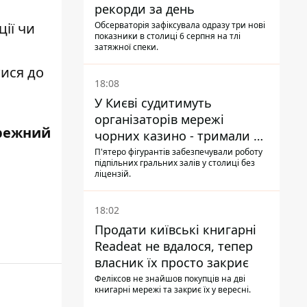
рекорди за день
Обсерваторія зафіксувала одразу три нові
ії чи
показники в столиці 6 серпня на тлі
затяжної спеки.
тися до
18:08
У Києві судитимуть
організаторів мережі
режний
чорних казино - тримали 39
закладів
П'ятеро фігурантів забезпечували роботу
підпільних гральних залів у столиці без
ліцензій.
18:02
Продати київські книгарні
Readeat не вдалося, тепер
власник їх просто закриє
Феліксов не знайшов покупців на дві
книгарні мережі та закриє їх у вересні.