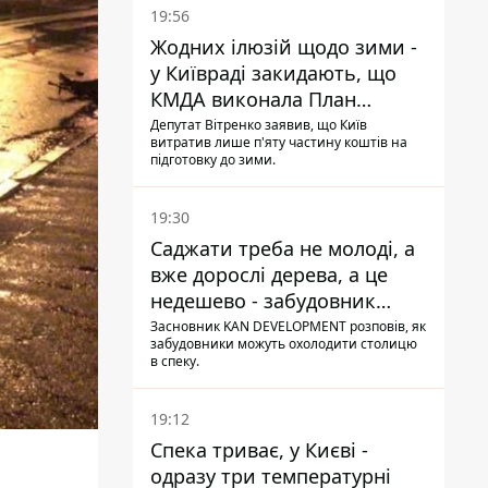
19:56
Жодних ілюзій щодо зими -
у Київраді закидають, що
КМДА виконала План
стійкості на 20%
Депутат Вітренко заявив, що Київ
витратив лише п'яту частину коштів на
підготовку до зими.
19:30
Саджати треба не молоді, а
вже дорослі дерева, а це
недешево - забудовник
Ніконов
Засновник KAN DEVELOPMENT розповів, як
забудовники можуть охолодити столицю
в спеку.
19:12
Спека триває, у Києві -
одразу три температурні