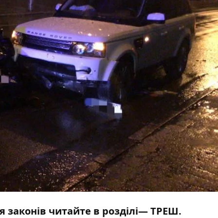
я законів читайте в розділі—
ТРЕШ
.