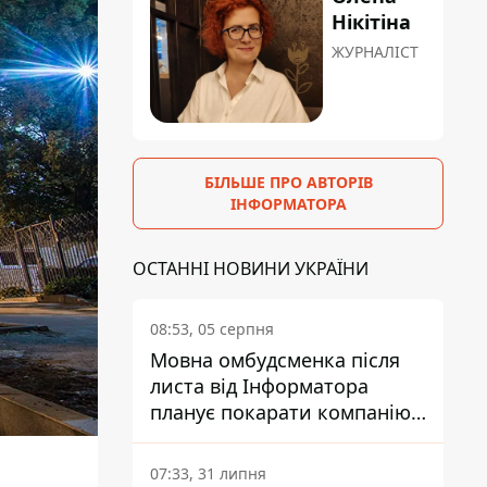
Нікітіна
ЖУРНАЛІСТ
БІЛЬШЕ ПРО АВТОРІВ
ІНФОРМАТОРА
ОСТАННІ НОВИНИ УКРАЇНИ
08:53, 05 серпня
Мовна омбудсменка після
листа від Інформатора
планує покарати компанію-
підрядника ПриватБанку
07:33, 31 липня