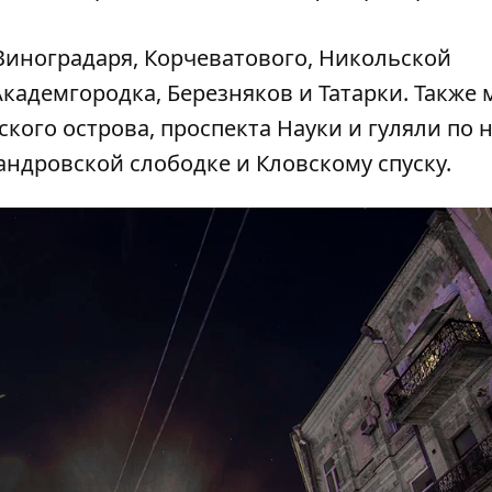
Виноградаря
,
Корчеватового
,
Никольской
Академгородка
,
Березняков
и
Татарки
. Также
кого острова,
проспекта Науки
и гуляли по
андровской слободке
и
Кловскому спуску
.