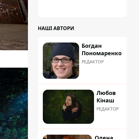
зламати замок, і підпалив транспорт зі
злості
НАШІ АВТОРИ
Богдан
Пономаренко
РЕДАКТОР
Любов
Кінаш
РЕДАКТОР
Олена