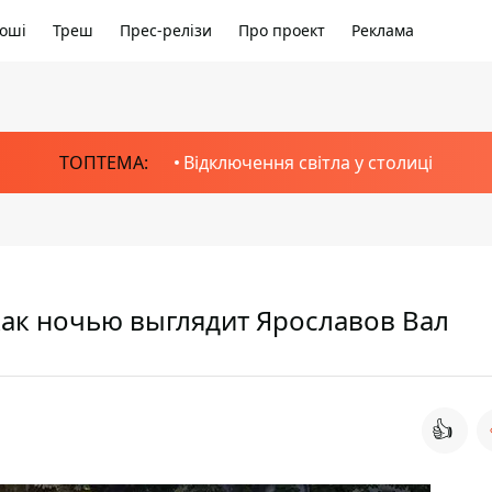
оші
Треш
Прес-релізи
Про проект
Реклама
ТОПТЕМА:
Відключення світла у столиці
как ночью выглядит Ярославов Вал
👍