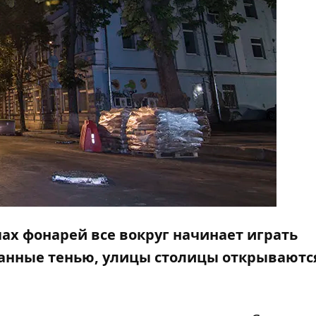
учах фонарей все вокруг начинает играть
анные тенью, улицы столицы открываютс