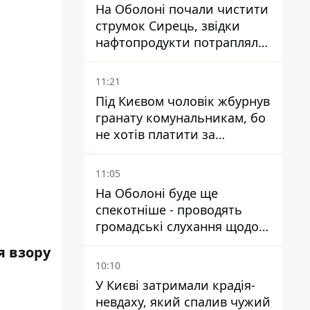
На Оболоні почали чистити
струмок Сирець, звідки
нафтопродукти потрапляли
до озер
11:21
Під Києвом чоловік жбурнув
гранату комунальникам, бо
не хотів платити за
квитанціями
11:05
На Оболоні буде ще
спекотніше - проводять
громадські слухання щодо
храму УГКЦ на Північній
я взору
10:10
У Києві затримали крадія-
невдаху, який спалив чужий