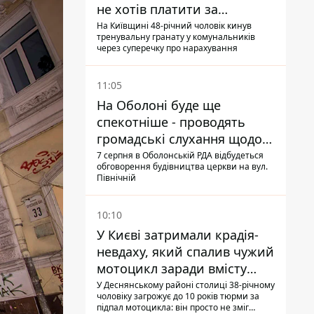
не хотів платити за
квитанціями
На Київщині 48-річний чоловік кинув
тренувальну гранату у комунальників
через суперечку про нарахування
11:05
На Оболоні буде ще
спекотніше - проводять
громадські слухання щодо
храму УГКЦ на Північній
7 серпня в Оболонській РДА відбудеться
обговорення будівництва церкви на вул.
Північній
10:10
У Києві затримали крадія-
невдаху, який спалив чужий
мотоцикл заради вмісту
багажника
У Деснянському районі столиці 38-річному
чоловіку загрожує до 10 років тюрми за
підпал мотоцикла: він просто не зміг