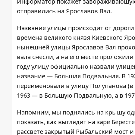
Информатор
покажет завораживающую
отправились на Ярославов Вал.
Название улицы происходит от дороги
времена великого князя Киевского Ярос
нынешней улицы Ярославов Вал проход
вала снесли, а на его месте проложили
году улицу официально назвали улице
название — Большая Подвальная. В 19
переименовали в улицу Полупанова (в 
1963 — в Большую Подвальную, а в 197
Напомним, мы поднялись на крышу одн
показать,
как выглядит на заре Берест
рассвете закрытый Рыбальский мост