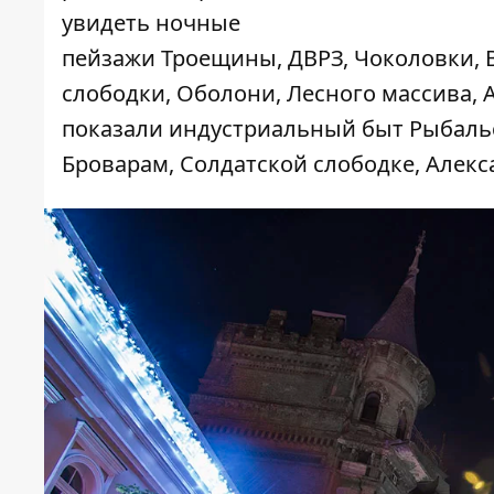
увидеть ночные
пейзажи
Троещины
,
ДВРЗ
,
Чоколовки,
слободки,
Оболони
,
Лесного массива
,
показали индустриальный быт
Рыбальс
Броварам
,
Солдатской слободке
,
Алекс