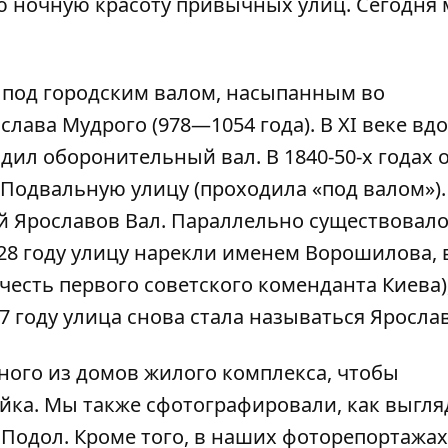
 ночную красоту привычных улиц. Сегодня
 под городским валом, насыпанным во
лава Мудрого (978—1054 года). В XI веке вд
ил оборонительный вал. В 1840-50-х годах 
 Подвальную улицу (проходила «под валом»).
й Ярославов Вал. Параллельно существовало
28 году улицу нарекли именем Ворошилова, в
честь первого советского коменданта Киева),
7 году улица снова стала называться Ярослав
ого из домов жилого комплекса, чтобы
ейка
. Мы также сфотографировали,
как выгля
и
Подол
. Кроме того, в наших фоторепортажа