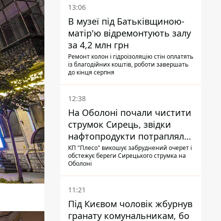
13:06
В музеї під Батьківщиною-
матір'ю відремонтують залу
за 4,2 млн грн
Ремонт колон і гідроізоляцію стін оплатять
із благодійних коштів, роботи завершать
до кінця серпня
12:38
На Оболоні почали чистити
струмок Сирець, звідки
нафтопродукти потрапляли
до озер
КП "Плесо" викошує забруднений очерет і
обстежує береги Сирецького струмка на
Оболоні
11:21
Під Києвом чоловік жбурнув
гранату комунальникам, бо