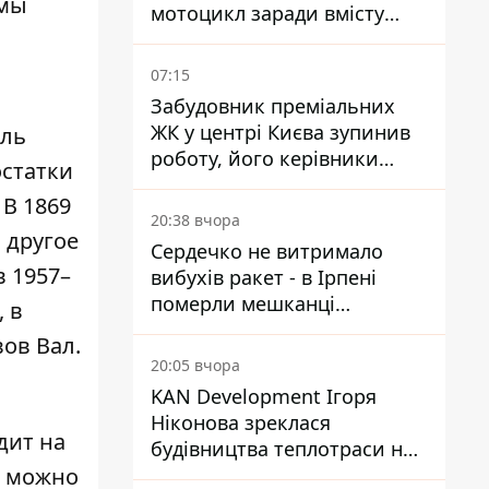
 мы
мотоцикл заради вмісту
багажника
07:15
Забудовник преміальних
ЖК у центрі Києва зупинив
оль
роботу, його керівники
остатки
втекли з України - Bihus.info
 В 1869
20:38 вчора
 другое
Сердечко не витримало
 1957–
вибухів ракет - в Ірпені
померли мешканці
 в
притулку для собак з
ов Вал.
інвалідністю
20:05 вчора
KAN Development Ігоря
Ніконова зреклася
дит на
будівництва теплотраси на
х можно
Теремках