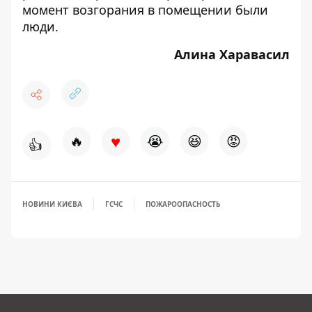
момент возгорания в помещении были
люди.
Алина Харавасил
♥
🔥
😭
😆
😡
👍
НОВИНИ КИЄВА
ГСЧС
ПОЖАРООПАСНОСТЬ