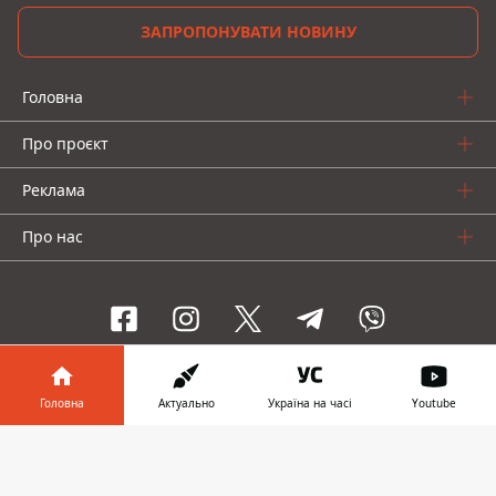
ЗАПРОПОНУВАТИ НОВИНУ
Головна
Про проєкт
Реклама
Про нас
Інформатор проекти
Головна
Актуально
Україна на часі
Youtube
Інформатор-Україна
Geek
Гроші
Авто
Інформатор у
Завантажити
телефоні
👉
© 2016-2026 Informator