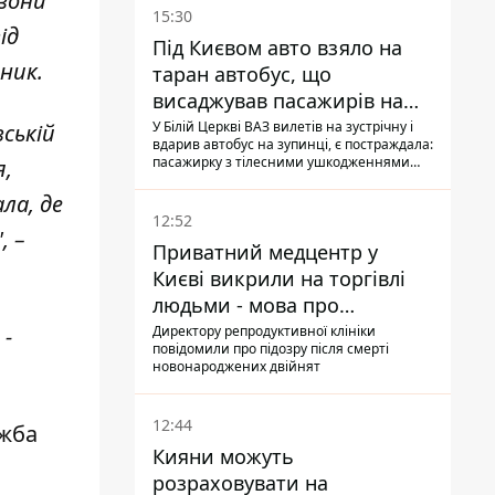
 вони
15:30
ід
Під Києвом авто взяло на
аник.
таран автобус, що
висаджував пасажирів на
зупинці - пасажирка в
У Білій Церкві ВАЗ вилетів на зустрічну і
вській
вдарив автобус на зупинці, є постраждала:
лікарні
пасажирку з тілесними ушкодженнями
я,
забрали на "швидкій" до лікарні
ла, де
12:52
, –
Приватний медцентр у
Києві викрили на торгівлі
людьми - мова про
сурогатне материнство
Директору репродуктивної клініки
 -
повідомили про підозру після смерті
новонароджених двійнят
12:44
ужба
Кияни можуть
розраховувати на