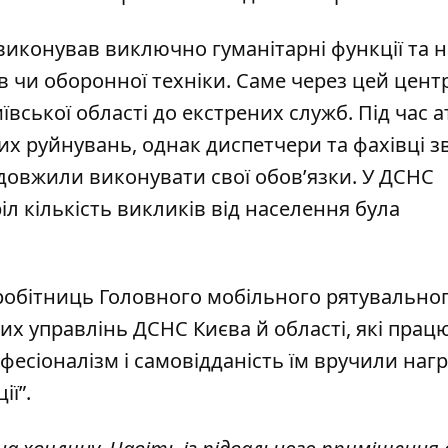
виконував виключно гуманітарні функції та 
ів чи оборонної техніки. Саме
через цей цент
ївської області до екстрених служб.
Під час 
их руйнувань, однак диспетчери та фахівці зв
довжили виконувати свої обов’язки. У ДСНС
л кількість викликів від населення була
робітниць Головного мобільного рятувально
их управлінь ДСНС Києва й області, які прац
рофесіоналізм і самовідданість їм вручили наг
ії”.