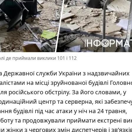
лі де приймали виклики 101 і 112
ова Державної служби України з надзвичайних
алістами на місці зруйнованої будівлі Головн
ля російського обстрілу. За його словами, у
рдинаційний центр
та серверна, які забезпе
ання будівлі під час атаки у ніч на 24 травня,
боту та продовжували приймати екстрені ви
 жінки з чергових змін диспетчерів і зв’язків