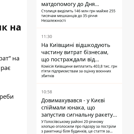
матдопомогу до Дня
незалежності - кому її
Столиця виділить 146 млн грн майже 255
тисячам мешканців до 35-річчя
дадуть
Незалежності
ик на
11:30
На Київщині відшкодують
частину витрат бізнесам,
рат” на
що постраждали від
прильотів ракет
Комісія Київщини виплатить 403,8 тис. грн
ирає
п'яти підприємствам за оцінку воєнних
збитків
10:58
треби
Довимахувався - у Києві
спіймали юнака, що
запустив сигнальну ракету,
аби потішити дівчат
У Голосіївському районі 20-річному
хлопцю оголосили про підозру за постріли
з ракетниці біля будинків, це стаття за