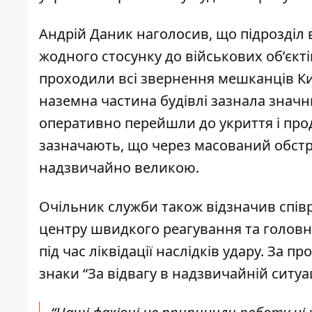
Андрій Даник наголосив, що підрозділ 
жодного стосунку до військових об’єкт
проходили всі звернення мешканців
Ки
наземна частина будівлі зазнала значн
оперативно перейшли до укриття і про
зазначають, що через масований обстрі
надзвичайно великою.
Очільник служби також відзначив спів
центру швидкого реагування та головн
під час ліквідації наслідків удару. За п
знаки “За відвагу в надзвичайній ситуац