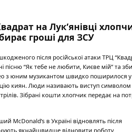
вадрат на Лукʼянівці хлопч
бирає гроші для ЗСУ
пошкодженого після російської атаки ТРЦ “Квад
і пісню “Як тебе не любити, Києве мій” та зб
део з юним музикантом
швидко поширилося у
кцію киян. Люди називають виступ символом
трілів. Зібрані кошти хлопчик передає на по
ший McDonald’s в Україні відновлять
після
анують якнайшвидше відновити роботу