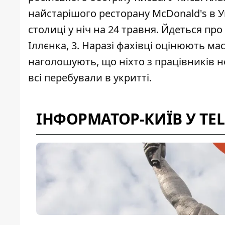
найстарішого ресторану McDonald's в Ук
столиці у ніч на 24 травня. Йдеться пр
Іллєнка, 3. Наразі фахівці оцінюють м
наголошують, що ніхто з працівників не
всі перебували в укритті.
ІНФОРМАТОР-КИЇВ У TE