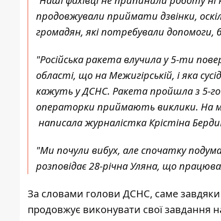
“
Наші фахівці не припинили роботу ні 
продовжували приймати дзвінки, оскіль
громадян, які потребували допомоги,
"Російська ракета влучила у 5-ти пове
області, що на Межигірській, і яка сус
кажуть у ДСНС. Ракета пройшла з 5-го 
операторки приймають виклики. На мо
написала журналістка Крістіна
Берди
"Ми почули вибух, але спочатку подумал
розповідає 28-річна Уляна, що працювал
За словами голови ДСНС, саме завдяки с
продовжує виконувати свої завдання н