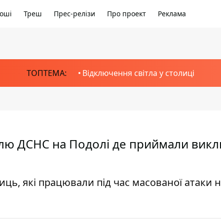
оші
Треш
Прес-релізи
Про проект
Реклама
ТОПТЕМА:
Відключення світла у столиці
івлю ДСНС на Подолі де приймали вик
ць, які працювали під час масованої атаки 