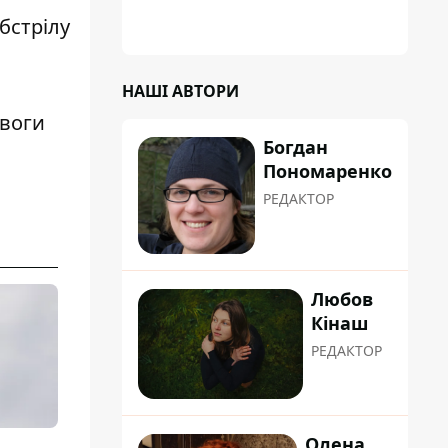
"хуліганку"
бстрілу
НАШІ АВТОРИ
ивоги
Богдан
Пономаренко
РЕДАКТОР
Любов
Кінаш
РЕДАКТОР
Олена