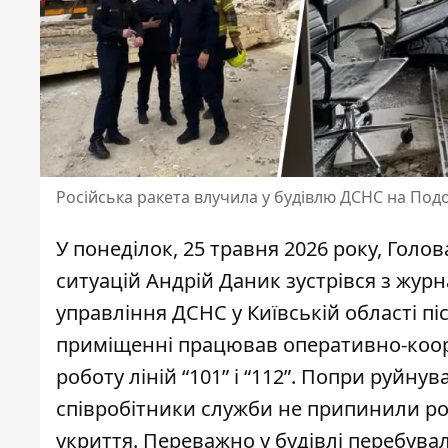
Російська ракета влучила у будівлю ДСНС на Подо
У понеділок, 25 травня 2026 року, Гол
ситуацій Андрій Даник зустрівся з журн
управління ДСНС у Київській області піс
приміщенні працював оперативно-коо
роботу ліній “101” і “112”. Попри руйнув
співробітники служби не припинили ро
укриття. Переважно у будівлі перебували