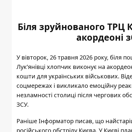
Біля зруйнованого ТРЦ К
акордеоні з
У вівторок, 26 травня 2026 року, біля 
Лукʼянівці хлопчик виконує на акордеон
кошти для українських військових. Ві
соцмережах
і викликало емоційну реа
незламності столиці після чергових обс
ЗСУ.
Раніше Інформатор писав, що
найстарі
російського обстрілу Києва.
У Києві пл