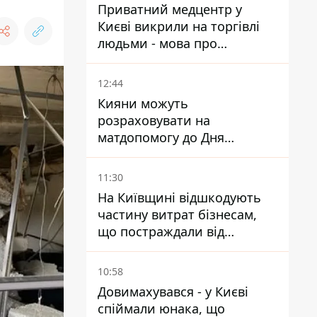
Приватний медцентр у
Києві викрили на торгівлі
людьми - мова про
сурогатне материнство
12:44
Кияни можуть
розраховувати на
матдопомогу до Дня
незалежності - кому її
дадуть
11:30
На Київщині відшкодують
частину витрат бізнесам,
що постраждали від
прильотів ракет
10:58
Довимахувався - у Києві
спіймали юнака, що