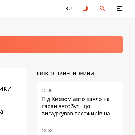
RU
КИЇВ: ОСТАННІ НОВИНИ
лики
15:30
Під Києвом авто взяло на
таран автобус, що
на
висаджував пасажирів на
зупинці - пасажирка в
лікарні
12:52