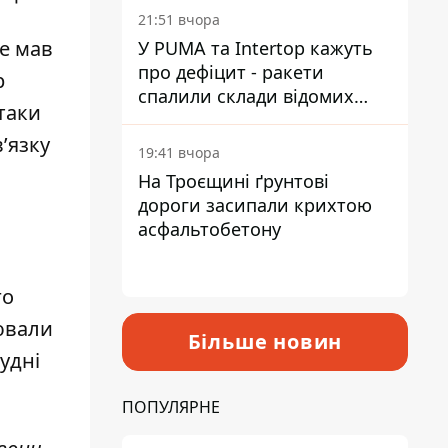
на територію
21:51 вчора
не мав
У PUMA та Intertop кажуть
про дефіцит - ракети
р
спалили склади відомих
атаки
брендів
’язку
19:41 вчора
На Троєщині ґрунтові
дороги засипали крихтою
асфальтобетону
го
ювали
Більше новин
рудні
ПОПУЛЯРНЕ