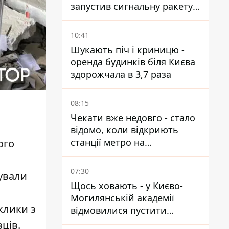
запустив сигнальну ракету,
аби потішити дівчат
10:41
Шукають піч і криницю -
оренда будинків біля Києва
здорожчала в 3,7 раза
08:15
Чекати вже недовго - стало
відомо, коли відкриють
станції метро на
ого
Виноградарі
07:30
чували
Щось ховають - у Києво-
Могилянській академії
клики з
відмовилися пустити
комісію з охорони пам'яток
ців.