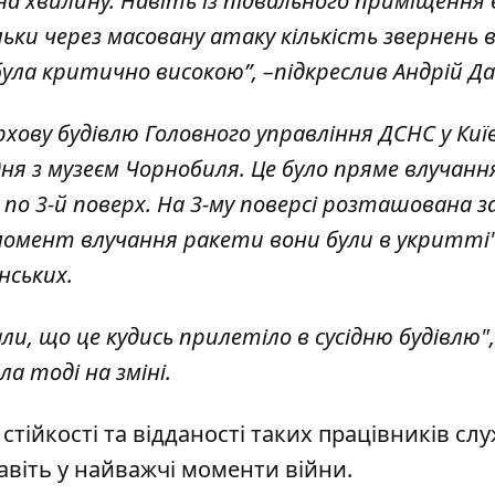
на хвилину. Навіть із підвального приміщення
ки через масовану атаку кількість звернень в
 була критично високою
”, –підкреслив Андрій Д
рхову будівлю Головного управління ДСНС у Киї
ідня з музеєм Чорнобиля. Це було пряме влучанн
по 3-й поверх. На 3-му поверсі розташована за
мент влучання ракети вони були в укритті"
нських.
и, що це кудись прилетіло в сусідню будівлю",
а тоді на зміні.
тійкості та відданості таких працівників сл
авіть у найважчі моменти війни.