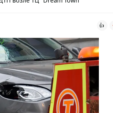
ДТП возле ТЦ "Dream Town"
👍