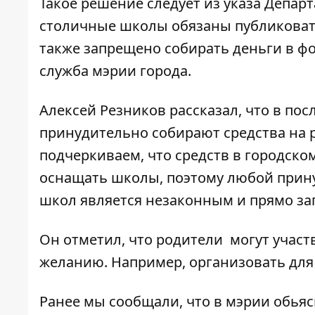
Такое решение следует из указа Департ
столичные школы обязаны публиковать
также запрещено собирать деньги в фо
служба мэрии города.
Алексей Резников рассказал, что в пос
принудительно собирают средства на р
подчеркиваем, что средств в городск
оснащать школы, поэтому любой прину
школ является незаконным и прямо зап
Он отметил, что родители могут участ
желанию. Например, организовать для 
Ранее мы сообщали, что
в мэрии обья