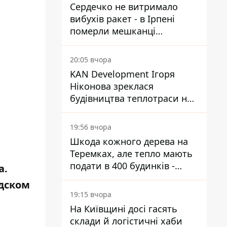
Сердечко не витримало
вибухів ракет - в Ірпені
померли мешканці
притулку для собак з
інвалідністю
20:05 вчора
KAN Development Ігоря
Ніконова зреклася
будівництва теплотраси на
Теремках
19:56 вчора
Шкода кожного дерева на
Теремках, але тепло мають
подати в 400 будинків -
а.
депутатка Київради
одском
19:15 вчора
На Київщині досі гасять
склади й логістичні хаби