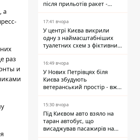
після прильотів ракет -
 а
ДСНС
ресс-
17:41 вчора
У центрі Києва викрили
одну з наймасштабніших
туалетних схем з фіктивним
 них
будинком
е раз
16:49 вчора
онты и
У Нових Петрівцях біля
никами
Києва збудують
ветеранський простір - вже
знайшли проєктанта
15:30 вчора
му
Під Києвом авто взяло на
таран автобус, що
висаджував пасажирів на
ся
зупинці - пасажирка в