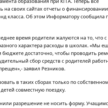
амента образования при КГГА. Теперь все
 на своих сайтах отчеты о финансировании,
нд класса. Об этом
Информатору
сообщила п
леднее время родители жалуются на то, что с
азного характера расходы в школах. «Мы ещ
ом бюджете достаточно, чтобы проводить рем
дительный сбор средств с родителей работ
рещен»,- заявил Резников.
вовать в таких сборах только по собственно
детей совместную поездку.
снили разрешение не носить форму
. Учащим