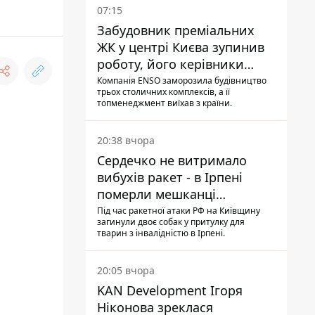
07:15
Забудовник преміальних
ЖК у центрі Києва зупинив
роботу, його керівники
втекли з України - Bihus.info
Компанія ENSO заморозила будівництво
трьох столичних комплексів, а її
топменеджмент виїхав з країни.
20:38 вчора
Сердечко не витримало
вибухів ракет - в Ірпені
померли мешканці
притулку для собак з
Під час ракетної атаки РФ на Київщину
загинули двоє собак у притулку для
інвалідністю
тварин з інвалідністю в Ірпені.
20:05 вчора
KAN Development Ігоря
Ніконова зреклася