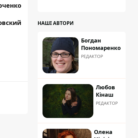
рченко
ровский
НАШІ АВТОРИ
Богдан
Пономаренко
РЕДАКТОР
Любов
Кінаш
РЕДАКТОР
Олена