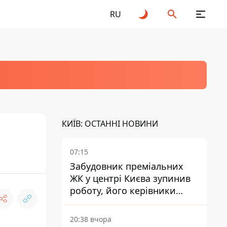
RU
КИЇВ: ОСТАННІ НОВИНИ
07:15
Забудовник преміальних
ЖК у центрі Києва зупинив
роботу, його керівники
втекли з України - Bihus.info
20:38 вчора