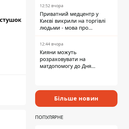
лікарні
12:52 вчора
Приватний медцентр у
стушок
Києві викрили на торгівлі
людьми - мова про
сурогатне материнство
12:44 вчора
Кияни можуть
розраховувати на
матдопомогу до Дня
незалежності - кому її
дадуть
Більше новин
ПОПУЛЯРНЕ