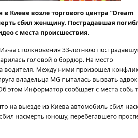
я в Киеве возле торгового центра "Dream
мерть сбил женщину
. Пострадавшая погиб
идео с места происшествия.
. Из-за столкновения 33-летнюю пострадавш
дарилась головой о бордюр. На место
на водителя. Между ними произошел конфли
пруга владельца MG пыталась вызвать адвок
 Об этом
Информатор
сообщает с места событ
что на
выезде из Киева автомобиль сбил нас
 сбил насмерть юношу
, перебегавшего просп