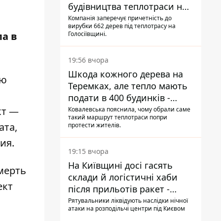
будівництва теплотраси на
Теремках
Компанія заперечує причетність до
вирубки 662 дерев під теплотрасу на
ла в
Голосіївщині.
19:56 вчора
Шкода кожного дерева на
ую
Теремках, але тепло мають
подати в 400 будинків -
депутатка Київради
кт —
Ковалевська пояснила, чому обрали саме
такий маршрут теплотраси попри
ата,
протести жителів.
ия.
19:15 вчора
На Київщині досі гасять
мерть
склади й логістичні хаби
ект
після прильотів ракет -
ДСНС
Рятувальники ліквідують наслідки нічної
атаки на розподільчі центри під Києвом