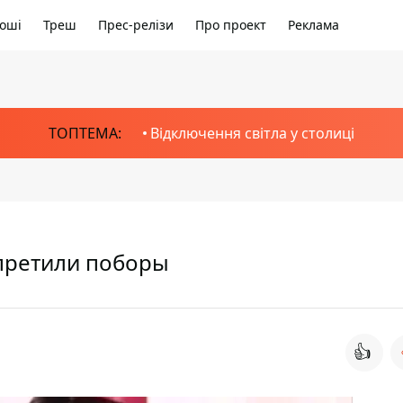
оші
Треш
Прес-релізи
Про проект
Реклама
ТОПТЕМА:
Відключення світла у столиці
претили поборы
👍