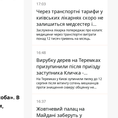
17:03
Через транспортні тарифи у
київських лікарнях скоро не
залишиться медсестер і
санітарок - професор
Заслужена лікарка попереджає про колапс
медицини через транспортні витрати
Голубовська
понад 12 тисяч гривень на місяць.
16:48
Вирубку дерев на Теремках
призупинили після приїзду
заступника Кличка -
почався діалог
На Теремках у Києві зупинили пилку до 12
серпня після мітингу сотень мешканців
проти знищення скверу: обіцянку не
поновлювати роботи дав особисто
заступник Кличка, Петро Пантелеєв, що
оба». В
прибув налагодити комунікацію
16:37
м,
Жовтневий палац на
Майдані заберуть у