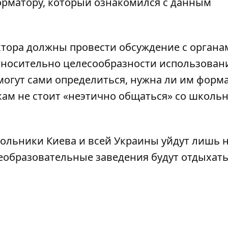
рматору
, который ознакомился с
данным
ректора должны провести обсуждение с органа
тносительно целесообразности использован
огут сами определиться, нужна ли им форм
икам не стоит «неэтично общаться» со школь
кольники Киева и всей Украины
уйдут лишь 
щеобразовательные заведения будут отдыхат