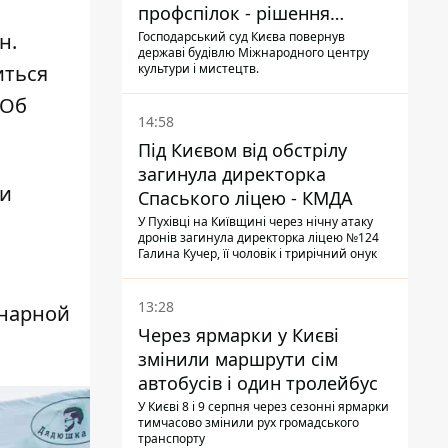
профспілок - рішення
Господарського суду
н.
Господарський суд Києва повернув
державі будівлю Міжнародного центру
иться
культури і мистецтв.
 Об
14:58
Під Києвом від обстрілу
загинула директорка
ли
Спаського ліцею - КМДА
У Пухівці на Київщині через нічну атаку
дронів загинула директорка ліцею №124
Галина Кучер, її чоловік і трирічний онук
13:28
инарной
Через ярмарки у Києві
змінили маршрути сім
автобусів і один тролейбус
У Києві 8 і 9 серпня через сезонні ярмарки
тимчасово змінили рух громадського
транспорту