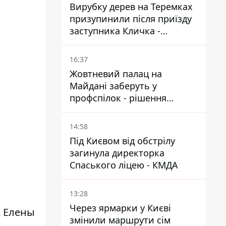
Вирубку дерев на Теремках
призупинили після приїзду
заступника Кличка -
почався діалог
16:37
Жовтневий палац на
Майдані заберуть у
профспілок - рішення
Господарського суду
14:58
Під Києвом від обстрілу
загинула директорка
Спаського ліцею - КМДА
13:28
Через ярмарки у Києві
А Елены
змінили маршрути сім