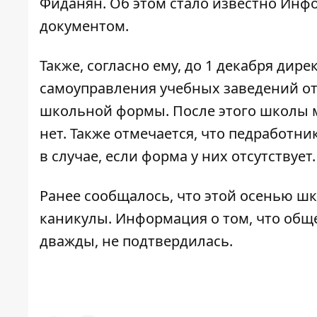
Фиданян. Об этом стало известно
Инфо
документом
.
Также, согласно ему, до 1 декабря ди
самоуправления учебных заведений о
школьной формы. После этого школы м
нет. Также отмечается, что педработн
в случае, если форма у них отсутствует.
Ранее сообщалось, что этой осенью ш
каникулы
. Информация о том, что об
дважды, не подтвердилась.