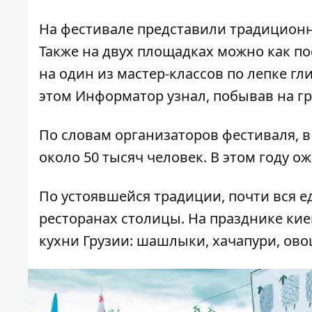
На фестивале представили традиционн
Также на двух площадках можно как по
на один из мастер-классов по лепке г
этом
Информатор
узнал, побывав на г
По словам организаторов фестиваля, в
около 50 тысяч человек. В этом году о
По устоявшейся традиции, почти вся е
ресторанах столицы. На празднике кие
кухни Грузии: шашлыки, хачапури, ово