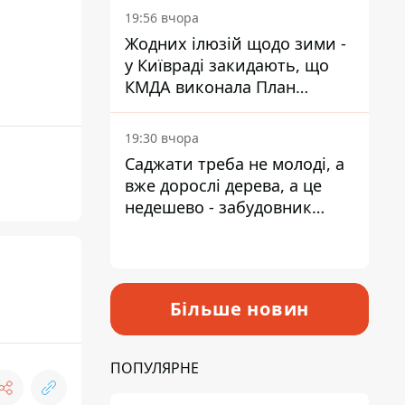
19:56 вчора
Жодних ілюзій щодо зими -
у Київраді закидають, що
КМДА виконала План
стійкості на 20%
19:30 вчора
Саджати треба не молоді, а
вже дорослі дерева, а це
недешево - забудовник
Ніконов
Більше новин
ПОПУЛЯРНЕ