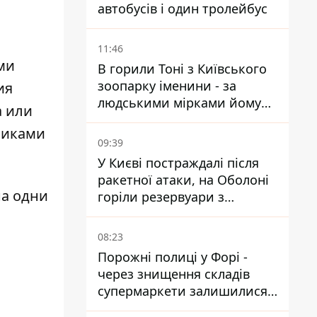
автобусів і один тролейбус
11:46
ми
В горили Тоні з Київського
зоопарку іменини - за
ия
людськими мірками йому
а или
вже понад 90 років
никами
09:39
У Києві постраждалі після
ракетної атаки, на Оболоні
на одни
горіли резервуари з
паливом
ь
08:23
Порожні полиці у Форі -
через знищення складів
супермаркети залишилися
без асортименту