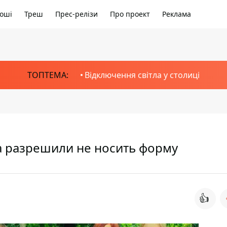
оші
Треш
Прес-релізи
Про проект
Реклама
ТОПТЕМА:
Відключення світла у столиці
 разрешили не носить форму
👍