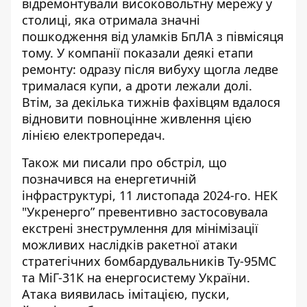
відремонтували високовольтну мережу
у
столиці, яка отримала значні
пошкодження від уламків БпЛА з півмісяця
тому. У компанії показали деякі етапи
ремонту: одразу після вибуху щогла ледве
трималася купи, а дроти лежали долі.
Втім, за декілька тижнів фахівцям вдалося
відновити повноцінне живлення цією
лінією електропередач.
Також ми писали про
обстріл, що
позначився на енергетичній
інфраструктурі
, 11 листопада 2024-го. НЕК
"Укренерго” превентивно застосовувала
екстрені знеструмлення для мінімізації
можливих наслідків ракетної атаки
стратегічних бомбардувальників Ту-95МС
та МіГ-31К на енергосистему України.
Атака виявилась імітацією, пуски,