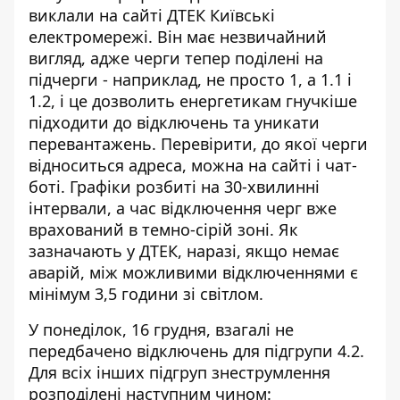
виклали
на сайті ДТЕК Київські
електромережі
. Він має незвичайний
вигляд, адже черги тепер поділені на
підчерги - наприклад, не просто 1, а 1.1 і
1.2, і це дозволить енергетикам гнучкіше
підходити до відключень та уникати
перевантажень. Перевірити, до якої черги
відноситься адреса, можна на сайті і чат-
боті. Графіки розбиті на 30-хвилинні
інтервали, а час відключення черг вже
врахований в темно-сірій зоні. Як
зазначають у ДТЕК, наразі, якщо немає
аварій, між можливими відключеннями є
мінімум 3,5 години зі світлом.
У понедiлок, 16 грудня, взагалі не
передбачено відключень для підгрупи 4.2.
Для всіх інших підгруп знеструмлення
розподілені наступним чином: