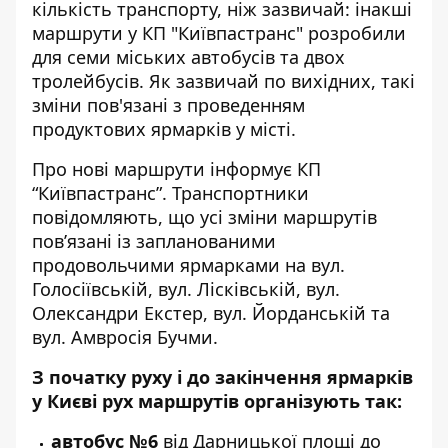
кількість транспорту, ніж зазвичай
: інакші
маршрути у КП "Київпастранс" розробили
для семи міських автобусів та двох
тролейбусів. Як зазвичай по вихідних, такі
зміни пов'язані з проведенням
продуктових ярмарків у місті.
Про нові маршрути
інформує КП
“Київпастранс”
. Транспортники
повідомляють, що усі зміни маршрутів
пов’язані із запланованими
продовольчими ярмарками на вул.
Голосіївській, вул. Лісківській, вул.
Олександри Екстер, вул. Йорданській та
вул. Амвросія Бучми.
З початку руху і до закінчення ярмарків
у Києві рух маршрутів організують так:
автобус №6
від Дарницької площі до