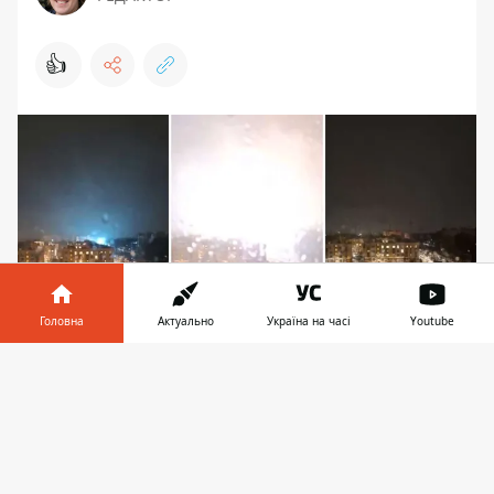
👍
Головна
Актуально
Україна на часі
Youtube
Інформатор у
Завантажити
Трансформатори горіли ефектно: спочатку над
телефоні
👉
кожним зависла блакитна електрична дуга, далі
- вибух з білим світлом над будинками, а тоді
мікрорайон почав поринати у пітьму