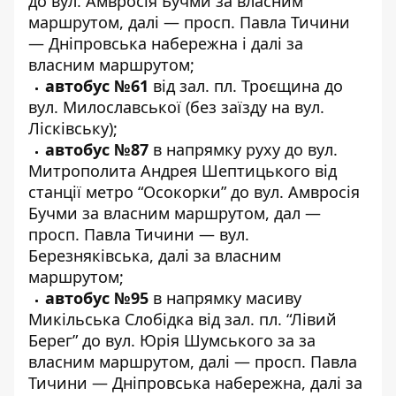
до вул. Амвросія Бучми за власним
маршрутом, далі — просп. Павла Тичини
— Дніпровська набережна і далі за
власним маршрутом;
автобус №61
від зал. пл. Троєщина до
вул. Милославської (без заїзду на вул.
Лісківську);
автобус №87
в напрямку руху до вул.
Митрополита Андрея Шептицького від
станції метро “Осокорки” до вул. Амвросія
Бучми за власним маршрутом, дал —
просп. Павла Тичини — вул.
Березняківська, далі за власним
маршрутом;
автобус №95
в напрямку масиву
Микільська Слобідка від зал. пл. “Лівий
Берег” до вул. Юрія Шумського за за
власним маршрутом, далі — просп. Павла
Тичини — Дніпровська набережна, далі за