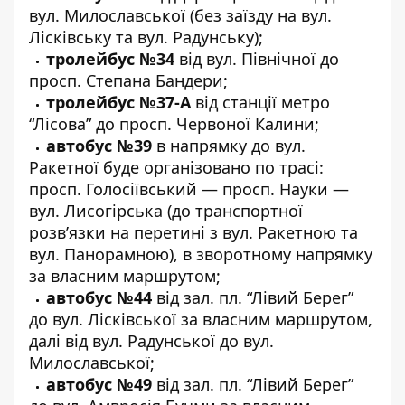
вул. Милославської (без заїзду на вул.
Лісківську та вул. Радунську);
тролейбус №34
від вул. Північної до
просп. Степана Бандери;
тролейбус №37-А
від станції метро
“Лісова” до просп. Червоної Калини;
автобус №39
в напрямку до вул.
Ракетної буде організовано по трасі:
просп. Голосіївський — просп. Науки —
вул. Лисогірська (до транспортної
розв’язки на перетині з вул. Ракетною та
вул. Панорамною), в зворотному напрямку
за власним маршрутом;
автобус №44
від зал. пл. “Лівий Берег”
до вул. Лісківської за власним маршрутом,
далі від вул. Радунської до вул.
Милославської;
автобус №49
від зал. пл. “Лівий Берег”