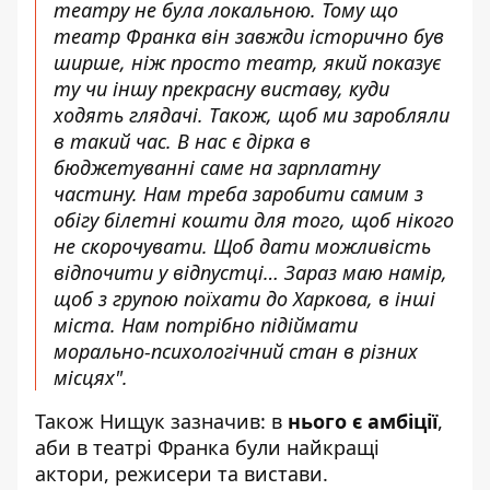
театру не була локальною. Тому що
театр Франка він завжди історично був
ширше, ніж просто театр, який показує
ту чи іншу прекрасну виставу, куди
ходять глядачі. Також, щоб ми заробляли
в такий час. В нас є дірка в
бюджетуванні саме на зарплатну
частину. Нам треба заробити самим з
обігу білетні кошти для того, щоб нікого
не скорочувати. Щоб дати можливість
відпочити у відпустці… Зараз маю намір,
щоб з групою поїхати до Харкова, в інші
міста. Нам потрібно підіймати
морально-психологічний стан в різних
місцях".
Також Нищук зазначив: в
нього є амбіції
,
аби в театрі Франка були найкращі
актори, режисери та вистави.