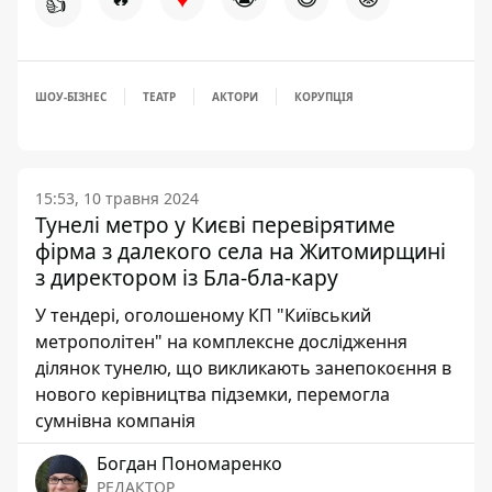
👍
ШОУ-БІЗНЕС
ТЕАТР
АКТОРИ
КОРУПЦІЯ
15:53, 10 травня 2024
Тунелі метро у Києві перевірятиме
фірма з далекого села на Житомирщині
з директором із Бла-бла-кару
У тендері, оголошеному КП "Київський
метрополітен" на комплексне дослідження
ділянок тунелю, що викликають занепокоєння в
нового керівництва підземки, перемогла
сумнівна компанія
Богдан Пономаренко
РЕДАКТОР