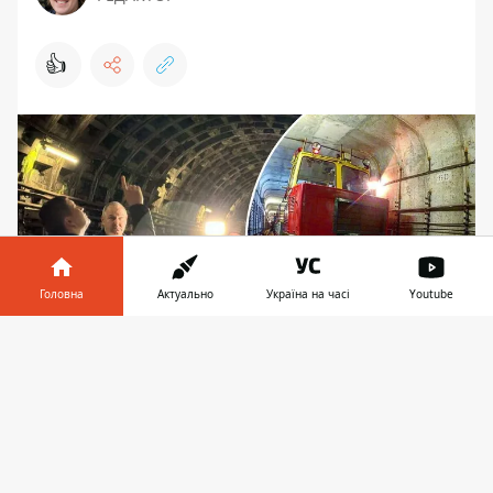
👍
Головна
Актуально
Україна на часі
Youtube
Інформатор у
Завантажити
телефоні
👉
Загалом планують дослідити 3,7 км підземних
комунікацій на трьох лініях метро, що складає
5,3% від довжини усіх тунелів
Роботи з позапланового обстеження