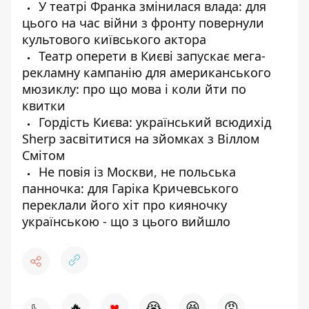
У театрі Франка змінилася влада: для
цього на час війни з фронту повернули
культового київського актора
Театр оперети в Києві запускає мега-
рекламну кампанію для американського
мюзиклу: про що мова і коли йти по
квитки
Гордість Києва: український всюдихід
Sherp засвітитися на зйомках з Віллом
Смітом
Не повія із Москви, не польська
панночка: для Гаріка Кричевського
переклали його хіт про кияночку
українською - що з цього вийшло
♥
🔥
😭
😆
😡