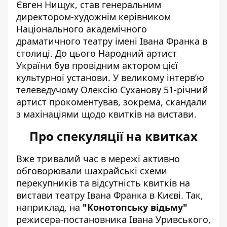
Євген Нищук
, став генеральним
директором-художнім керівником
Національного академічного
драматичного
театру імені Івана Франка
в
столиці. До цього Народний артист
України був провідним актором цієї
культурної установи. У великому інтерв’ю
телеведучому
Олексію Суханову
51-річний
артист прокоментував, зокрема, скандали
з махінаціями щодо квитків на вистави.
Про спекуляції на квитках
Вже тривалий час в мережі активно
обговорювали шахрайські схеми
перекупників та відсутність квитків на
вистави театру Івана Франка в Києві. Так,
наприклад, на
"Конотопську відьму"
режисера-постановника Івана Уривського,