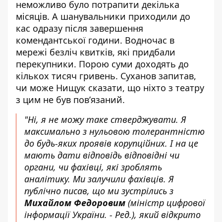
неможливо було потрапити декілька
місяців. А шанувальники приходили до
кас одразу після завершення
комендантської години. Водночас в
мережі безліч квитків, які придбали
перекупники. Порою суми доходять до
кількох тисяч гривень. Суханов запитав,
чи може Нищук сказати, що ніхто з театру
з цим не був пов’язаний.
"Ні, я не можу таке стверджувати. Я
максимально з нульовою толерантністю
до будь-яких проявів корупційних. І на це
мають дати відповідь відповідні чи
органи, чи фахівці, які зроблять
аналітику. Ми залучили фахівців. Я
публічно писав, що ми зустрілись з
Михайлом Федоровим
(міністр цифрової
інформації України. - Ред.), який відкрито