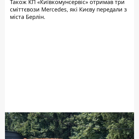
Також КП «Київкомунсервіс» отримав три
сміттєвози Мercedes, які Києву передали з
міста Берлін.