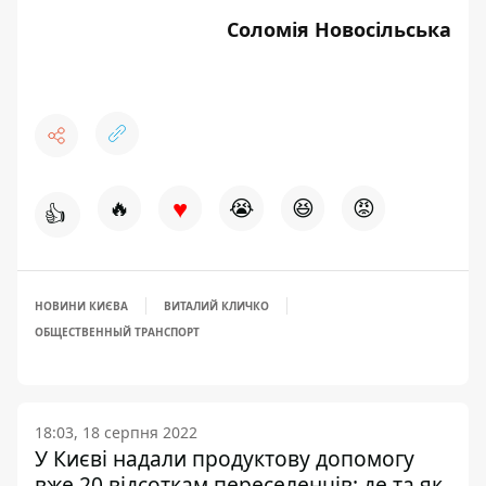
Соломія Новосільська
♥
🔥
😭
😆
😡
👍
НОВИНИ КИЄВА
ВИТАЛИЙ КЛИЧКО
ОБЩЕСТВЕННЫЙ ТРАНСПОРТ
18:03, 18 серпня 2022
У Києві надали продуктову допомогу
вже 20 відсоткам переселенців: де та як