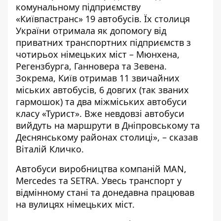
комунальному підприємству
«Київпастранс» 19 автобусів. Їх столиця
України отримала як допомогу від
приватних транспортних підприємств з
чотирьох німецьких міст – Мюнхена,
Регензбурга, Ганновера та Зевена.
Зокрема, Київ отримав 11 звичайних
міських автобусів, 6 довгих (так званих
гармошок) та два міжміських автобуси
класу «Турист». Вже невдовзі автобуси
вийдуть на маршрути в Дніпровському та
Деснянському районах столиці», – сказав
Віталій Кличко.
Автобуси виробництва компаній MAN,
Mercedes та SETRA. Увесь транспорт у
відмінному стані та донедавна працював
на вулицях німецьких міст.