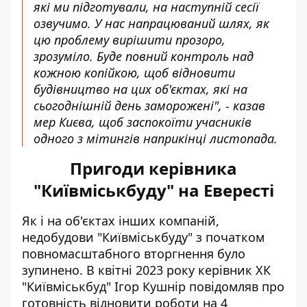
які ми підготували, на наступній сесії
озвучимо. У нас напрацюваний шлях, як
цю проблему вирішити прозоро,
зрозуміло. Буде повний контроль над
кожною копійкою, щоб відновити
будівництво на цих об'єктах, які на
сьогоднішній день заморожені", - казав
мер Києва, щоб заспокоїти учасників
одного з мітингів наприкінці листопада.
Пригоди керівника
"Київміськбуду" на Евересті
Як і на об'єктах інших компаній,
недобудови "Київміськбуду" з початком
повномасштабного вторгнення було
зупинено. В квітні 2023 року керівник ХК
"Київміськбуд" Ігор Кушнір повідомляв про
готовність відновити роботи на 4