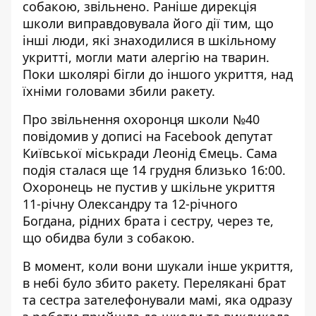
собакою, звільнено. Раніше дирекція
школи виправдовувала його дії тим, що
інші люди, які знаходилися в шкільному
укритті, могли мати алергію на тварин.
Поки школярі бігли до іншого укриття,
над
їхніми головами збили ракету
.
Про звільнення охоронця школи №40
повідомив у дописі на Facebook депутат
Київської міськради Леонід Ємець. Сама
подія сталася ще 14 грудня близько 16:00.
Охоронець
не пустив у шкільне укриття
11-річну Олександру та 12-річного
Богдана, рідних брата і сестру, через те,
що обидва були з собакою.
В момент, коли вони шукали інше укриття,
в небі було збито ракету. Перелякані брат
та сестра зателефонували мамі, яка одразу