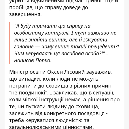
укриття відчиненими під час тривог. Ще й
пообіцяв, що справу доведе до
завершення.
"Я буду тримати цю справу на
особистому контролі. І тут важливо не
лише знайти винних, але й з’ясувати
головне — чому виник такий прецедент?!
Чим керувалась ця посадова особа?!" -
написав Попко.
Міністр освіти Оксен Лісовий зауважив,
що випадки, коли люди не можуть
потрапити до сховища з різних причин,
"не поодинокі". І закликав, що в ситуації,
коли чіткої інструкції немає, а рішення про
те, чи пускати людину до сховища,
залежить від конкретного посадовця -
треба керуватися людяністю та
загальнолюдськими цінностями.