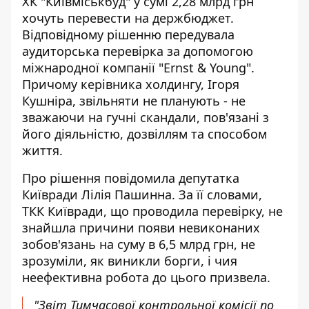
ХК "Київміськбуд" у сумі 2,28 млрд грн
хочуть перевести на держбюджет.
Відповідному рішенню передувала
аудиторська перевірка за допомогою
міжнародної компанії "Ernst & Young".
Причому керівника холдингу, Ігоря
Кушніра, звільняти не планують - не
зважаючи на гучні скандали, пов'язані з
його діяльністю, дозвіллям та способом
життя.
Про рішення
повідомила депутатка
Київради Лілія Пашинна
. За її словами,
ТКК Київради, що проводила перевірку, не
знайшла причини появи невиконаних
зобов'язань на суму в 6,5 млрд грн, не
зрозуміли, як виникли борги, і чия
неефективна робота до цього призвела.
"Звіт Тимчасової контрольної комісії по