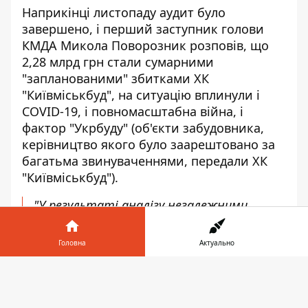
Наприкінці листопаду аудит було
завершено, і перший заступник голови
КМДА Микола Поворозник розповів, що
2,28 млрд грн стали сумарними
"запланованими" збитками ХК
"Київміськбуд", на ситуацію вплинули і
COVID-19, і повномасштабна війна, і
фактор "Укрбуду" (об'єкти забудовника,
керівництво якого було заарештовано за
багатьма звинуваченнями, передали ХК
"Київміськбуд").
"У результаті аналізу незалежними
аудиторами фінансово-господарського
стану ПрАТ "ХК "Київміськбуд" не виявлено
Головна
Актуально
ознак дій із доведення підприємства до
банкрутства чи приховання факту
Інформатор у
З
стійкої фінансової неспроможності. Не
телефоні
👉
підтверджено здійснення масових