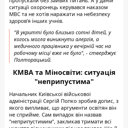
пропускали без зайвих питань. А у даній
ситуації охоронець керувався наказом
МВС та не хотів наражати на небезпеку
здоров’я інших учнів.
"В укритті було близько сотні дітей, у
когось могла виникнути алергія, а
медичного працівника у вечірній час на
робочому місці вже не було", - стверджує
Полторацький.
КМВА та Міносвіти: ситуація
"неприпустима"
Начальник Київської військової
адміністрації Сергій Попко зробив допис, з
якого випливає, що аргументи освітян він
не сприйме. Сам випадок він назвав
"неприпустимим", закликав тримати всі