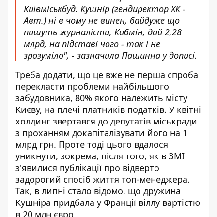
Київміськбуд: Кушнір (гендиректор ХК -
Авт.) ні в чому не винен, байдуже що
пишуть журналісти, Кабмін, дай 2,28
млрд,
на підставі чого - так і не
зрозуміло
", - зазначила Пашинна у дописі.
Треба додати, що це вже не перша спроба
перекласти проблеми найбільшого
забудовника, 80% якого належить місту
Києву, на плечі платників податків. У квітні
холдинг звертався до депутатів міськради
з проханням докапіталізувати його на 1
млрд грн. Проте тоді цього вдалося
уникнути, зокрема, після того, як в ЗМІ
з'явилися публікації про відверто
задорогий спосіб життя топ-менеджера.
Так, в липні стало відомо, що
дружина
Кушніра придбала у Франції віллу
вартістю
в 20 млн євро.