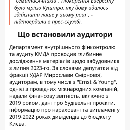
"семитисячників". Підкорення Евересту
було мрією Кушніра, яку йому вдалось
здійснити лише у цьому році", -
підтвердили в прес-службі.
Що встановили аудитори
Департамент внутрішнього фінконтролю
та аудиту КМДА проводив глибинне
дослідження матеріалів щодо забудовника
з липня 2023-го. За словами депутатки від
фракції УДАР Мирослави Смірнової,
аудиторам, в тому числі з "Ernst & Young",
однієї з провідних міжнародних компаній,
надали фінансову звітність
, включно з
2019 роком, дані про будівельні проєкти,
інформацію про нараховані та виплачені у
2019-2022 роках дивідендів до бюджету
Києва.