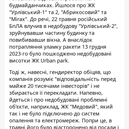
будмайданчиках. Йшлося про ЖК
"Урлівський-1" та 2, "Абрикосовий" та
"Mirax". До речі, 22 травня російський
БпЛА влучив в недобудову "Урлівський-2",
зруйнувавши частину будинку та
повибивавши вікна. А внаслідок
потрапляння уламку ракети 13 грудня
2023-го
було пошкоджено недобудовані
висотки ЖК Urban park
.
Тоді ж, навесні, гендиректор обіцяв, що
компанія розуміє "відповідальність перед
майже 20 тисячами інвесторів" і не
збирається її перекладати. Напевно,
йдеться і про недобудовані проблемні
об'єкти, наприклад, ЖК "Медовий", який
так і не було підключено до систем
опалення та електромереж. Попри це, в
травні його було відсторонено від посади і