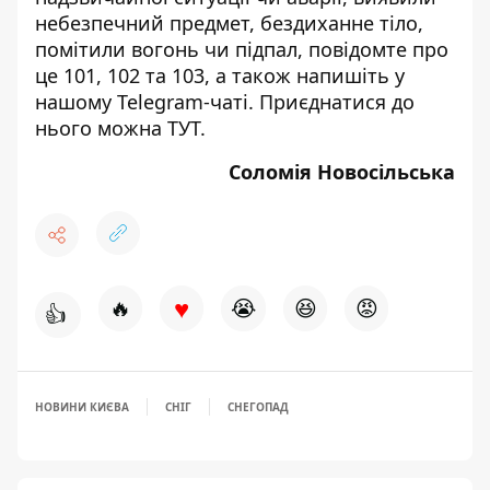
небезпечний предмет, бездиханне тіло,
помітили вогонь чи підпал, повідомте про
це 101, 102 та 103, а також напишіть у
нашому Telegram-чаті. Приєднатися до
нього можна
ТУТ
.
Соломія Новосільська
♥
🔥
😭
😆
😡
👍
НОВИНИ КИЄВА
СНІГ
СНЕГОПАД