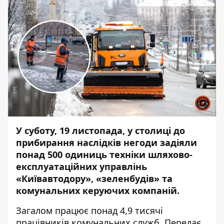
У суботу, 19 листопада, у столиці до
прибирання наслідків негоди задіяли
понад 500 одиниць техніки шляхово-
експлуатаційних управлінь
«Київавтодору», «зеленбудів» та
комунальних керуючих компаній.
Загалом працює понад 4,9 тисячі
працівників комунальних служб. Передає