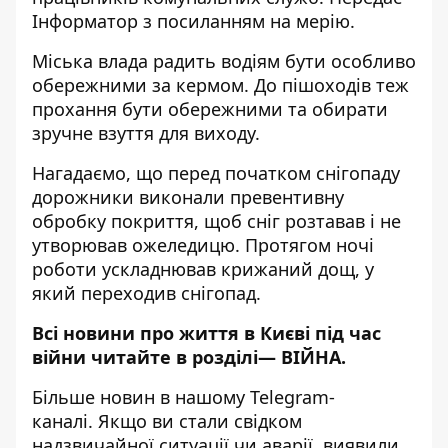
Інформатор
з посиланням на мерію.
Міська влада радить водіям бути особливо
обережними за кермом. До пішоходів теж
прохання бути обережними та обирати
зручне взуття для виходу.
Нагадаємо, що перед початком снігопаду
дорожники виконали превентивну
обробку покриття, щоб сніг розтавав і не
утворював ожеледицю. Протягом ночі
роботи ускладнював крижаний дощ, у
який переходив снігопад.
Всі новини про життя в Києві під час
війни читайте в розділі—
ВІЙНА
.
Більше новин в нашому
Telegram-
каналі
. Якщо ви стали свідком
надзвичайної ситуації чи аварії, виявили