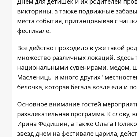
Днем для детишек и их родителей пр
викторины, а также подвижные забавы,
места события, пританцовывая с чашк
фестивале.
Все действо проходило в уже такой род
множество различных локаций. Здесь т
национальными сувенирами, медом, шо
Масленицы и много других "местностей
белочка, которая бегала возле ели и п
Основное внимание гостей мероприяти
развлекательная программа. К слову, в
Ирина Федишин, а также Ольга Полякова
звезд днем на фестивале царила, дейс