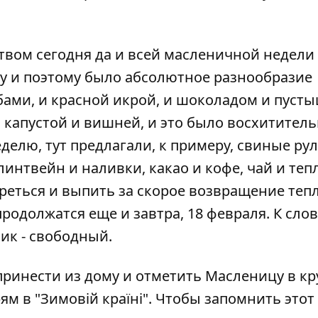
твом сегодня да и всей
масленичной недели
лу и поэтому было абсолютное разнообразие
ибами, и красной икрой, и шоколадом и пусты
 капустой и вишней, и это было восхититель
делю, тут предлагали, к примеру, свиные рул
линтвейн и наливки, какао и кофе, чай и те
огреться и выпить за скорое возвращение теп
родолжатся еще и завтра, 18 февраля. К слов
ик - свободный.
принести из дому и отметить Масленицу в кр
м в "Зимовій країні". Чтобы запомнить этот