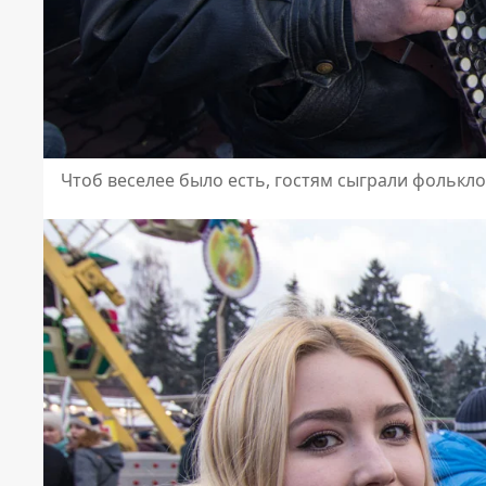
Чтоб веселее было есть, гостям сыграли фолькл