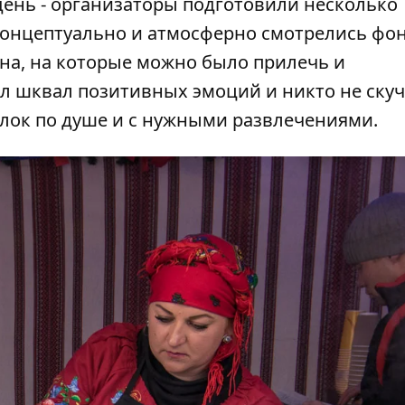
день - организаторы подготовили несколько
 концептуально и атмосферно смотрелись фон
сена, на которые можно было прилечь и
л шквал позитивных эмоций и никто не ску
олок по душе и с нужными развлечениями.