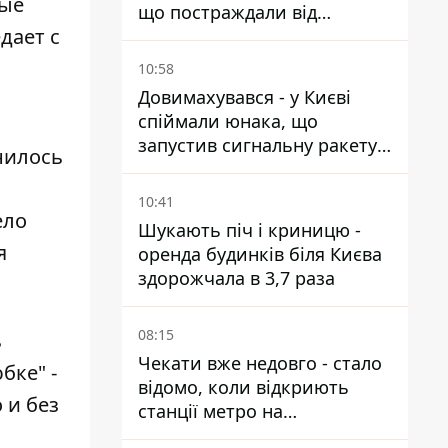
ные
що постраждали від
дает с
прильотів ракет
10:58
Довимахувався - у Києві
спіймали юнака, що
запустив сигнальну ракету,
нилось
аби потішити дівчат
10:41
ело
Шукають піч і криницю -
я
оренда будинків біля Києва
здорожчала в 3,7 раза
08:15
ь
Чекати вже недовго - стало
бке" -
відомо, коли відкриють
 и без
станції метро на
Виноградарі