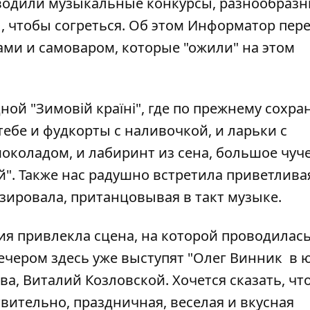
оводили музыкальные конкурсы, разнообраз
 чтобы согреться. Об этом
Информатор
пере
ами и самоваром, которые "ожили" на этом
ной "
Зимовій країні
", где по прежнему сохра
ебе и фудкорты с наливочкой, и ларьки с
коладом, и лабиринт из сена, большое чуч
". Также нас радушно встретила приветлива
озировала, пританцовывая в такт музыке.
я привлекла сцена, на которой проводилас
ечером здесь уже выступят "Олег Винник в ю
, Виталий Козловской. Хочется сказать, что
твительно, праздничная, веселая и вкусная