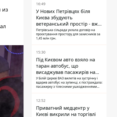
16:49
 из
У Нових Петрівцях біля
Києва збудують
ветеранський простір - вже
чал
знайшли проєктанта
Петрівська сільрада уклала договір на
проєктування простору для захисників за
1,45 млн грн.
15:30
Під Києвом авто взяло на
таран автобус, що
висаджував пасажирів на
зупинці - пасажирка в
У Білій Церкві ВАЗ вилетів на зустрічну і
вдарив автобус на зупинці, є постраждала:
лікарні
пасажирку з тілесними ушкодженнями
забрали на "швидкій" до лікарні
12:52
Приватний медцентр у
Києві викрили на торгівлі