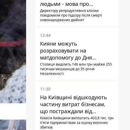
людьми - мова про
сурогатне материнство
Директору репродуктивної клініки
повідомили про підозру після смерті
новонароджених двійнят
12:44
Кияни можуть
розраховувати на
матдопомогу до Дня
незалежності - кому її
Столиця виділить 146 млн грн майже 255
тисячам мешканців до 35-річчя
дадуть
Незалежності
11:30
На Київщині відшкодують
частину витрат бізнесам,
що постраждали від
прильотів ракет
Комісія Київщини виплатить 403,8 тис. грн
п'яти підприємствам за оцінку воєнних
збитків