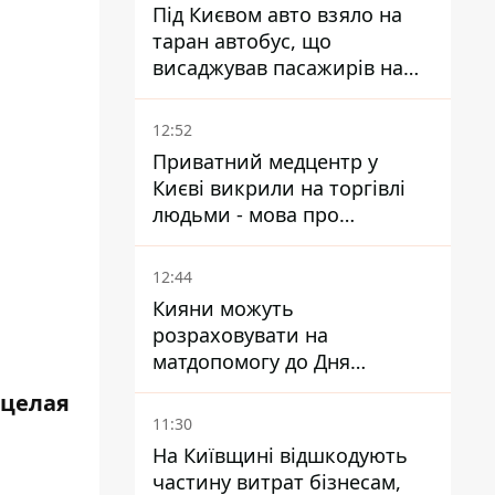
Під Києвом авто взяло на
таран автобус, що
висаджував пасажирів на
зупинці - пасажирка в
лікарні
12:52
Приватний медцентр у
Києві викрили на торгівлі
людьми - мова про
сурогатне материнство
12:44
Кияни можуть
розраховувати на
матдопомогу до Дня
и
незалежності - кому її
 целая
дадуть
11:30
На Київщині відшкодують
частину витрат бізнесам,