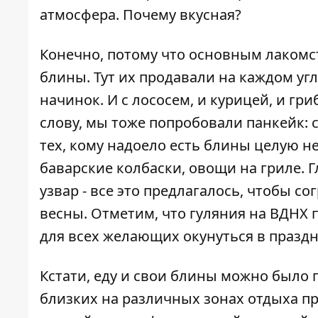
атмосфера. Почему вкусная?
Конечно, потому что основным лакомс
блины. Тут их продавали на каждом уг
начинок. И с лососем, и курицей, и гр
слову, мы тоже попробовали панкейк: с
тех, кому надоело есть блины целую не
баварские колбаски, овощи на гриле. Г
узвар - все это предлагалось, чтобы с
весны. Отметим, что гуляния на ВДНХ п
для всех желающих окунуться в праздн
Кстати, еду и свои блины можно было 
близких на различных зонах отдыха пря