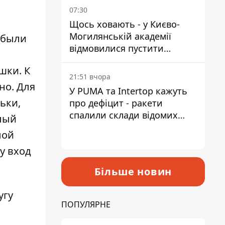
07:30
Щось ховають - у Києво-
Могилянській академії
были
відмовилися пустити
комісію з охорони пам'яток
шки. К
на територію
21:51 вчора
но. Для
У PUMA та Intertop кажуть
ьки,
про дефіцит - ракети
спалили склади відомих
плый
брендів
лой
у вход
Більше новин
угу
ПОПУЛЯРНЕ