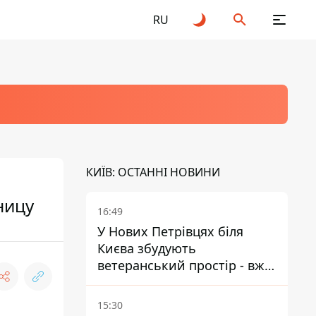
RU
КИЇВ: ОСТАННІ НОВИНИ
ницу
16:49
У Нових Петрівцях біля
Києва збудують
ветеранський простір - вже
знайшли проєктанта
15:30