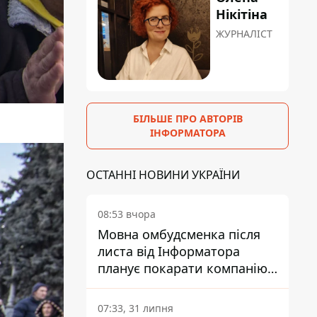
Нікітіна
ЖУРНАЛІСТ
БІЛЬШЕ ПРО АВТОРІВ
ІНФОРМАТОРА
ОСТАННІ НОВИНИ УКРАЇНИ
08:53 вчора
Мовна омбудсменка після
листа від Інформатора
планує покарати компанію-
підрядника ПриватБанку
07:33, 31 липня