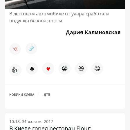
В легковом автомобиле от удара сработала
подушка безопасности
Дария Калиновская
♥
🔥
😭
😆
😡
👍
НОВИНИ КИЄВА
ДТП
10:18, 31 жовтня 2017
В Киеве горел ресторан Flour: