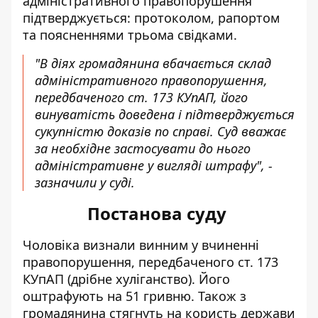
адміністративного правопорушення
підтверджується: протоколом, рапортом
та поясненнями трьома свідками.
"В діях громадянина вбачається склад
адміністративного правопорушення,
передбаченого ст. 173 КУпАП, його
винуватість доведена і підтверджується
сукупністю доказів по справі. Суд вважає
за необхідне застосувати до нього
адміністративне у вигляді штрафу", -
зазначили у суді.
Постанова суду
Чоловіка визнали винним у вчиненні
правопорушення, передбаченого ст. 173
КУпАП (дрібне хуліганство). Його
оштрафують на 51 гривню. Також з
громадянина стягнуть на користь держави