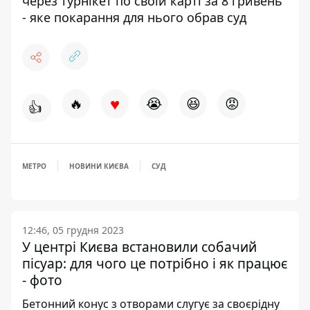
через турнікет по своїй карті за 8 гривень
- яке покарання для нього обрав суд
♥
🔥
😭
😆
😡
👍
МЕТРО
НОВИНИ КИЄВА
СУД
12:46, 05 грудня 2023
У центрі Києва встановили собачий
пісуар: для чого це потрібно і як працює
- фото
Бетонний конус з отворами слугує за своєрідну