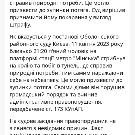
справив природні потреби
. Це могло
призвести до зупинки потяга. Суд вирішив
призначити йому покарання у вигляд
штрафу.
Як вказується у постанові Оболонського
районного суду Києва, 11 квітня 2023 року
близько 21:20 п'яний чоловік
на
платформі стації метро
"Мінська" стрибнув
на колію та побіг в тунель, де справив
природні потреби, тим самим наражаючи
себе на небезпеку. Це могло призвести до
зупинки потяга. Своїми діями він порушив
громадський порядок та вчинив
адміністративне правопорушення,
передбачене ст. 173 КУпАП.
На судове засідання правопорушник не
з'явився з невідомих причин. Факт