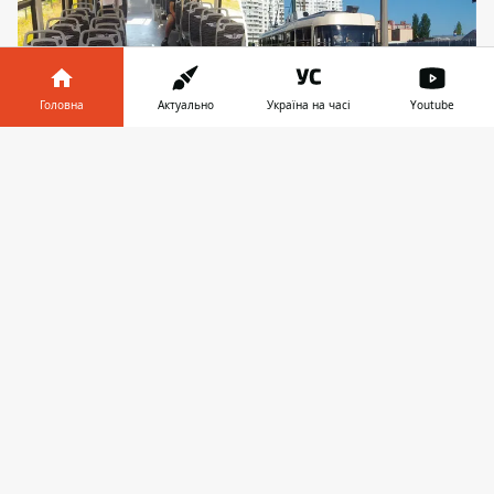
Головна
Актуально
Україна на часі
Youtube
Інформатор у
Завантажити
телефоні
👉
Оновлений вагон працює за маршрутом від
віулиці Милославської до метро "Позняки".
Поважний вік трамвая Татра Т3
продовжили ще на 10 років - принаймні на
це сподіваються у Дарницькому депо
“Київпастрансу”, фахівці якого впродовж
кількох місяців працювали над старим
вагоном. Через зношеність
не тільки
трамвайних колій
, а й рухомого складу,
доводиться викручуватися усілякими
способами. Довго, дорого - вартість