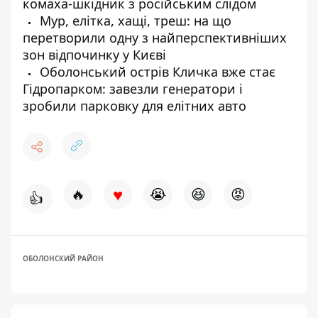
комаха-шкідник з російським слідом
Мур, елітка, хащі, треш: на що
перетворили одну з найперспективніших
зон відпочинку у Києві
Оболонський острів Кличка вже стає
Гідропарком: завезли генератори і
зробили парковку для елітних авто
♥
🔥
😭
😆
😡
👍
ОБОЛОНСКИЙ РАЙОН