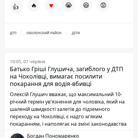
♥
🔥
😭
😆
😡
👍
ДТП
ОБОЛОНСКИЙ РАЙОН
ДІТИ
10:05, 07 червня
Батько Гріші Глушича, загиблого у ДТП
на Чоколівці, вимагає посилити
покарання для водія-вбивці
Олексій Глушич вважає, що максимальний 10-
річний термін ув'язнення для чоловіка, який на
шаленій швидкості залетів до підземного
переходу на Чоколівці, є надто м'яким
покаранням, і наполягає на зміні законодавства
Богдан Пономаренко