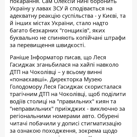
покарання. Сам Олексій нині боронить
Україну у лавах ЗСУ й сподівається на
адекватну реакцію суспільства - у Києві, та
й інших містах України, стало надто
багато безкарних "гонщиків", яких
буквально не спиняють копійчані штрафи
за перевищення швидкості.
Раніше Інформатор писав, що
Леся
Гасиджак зганьбилася на хайпі навколо
ДТП на Чоколівці
– у всьому винні
«понаєхавші». Директорка Музею
Голодомору Леся Гасиджак скористалася
трагічним ДТП на Чоколівці, щоб поділити
водіїв столиці на "правильних" киян та
"неправильних" приїжджих - виключно за
регіональними номерами авто. Обурені
читачі побачили у дописі стигматизацію
за ознакою походження, зокрема щодо