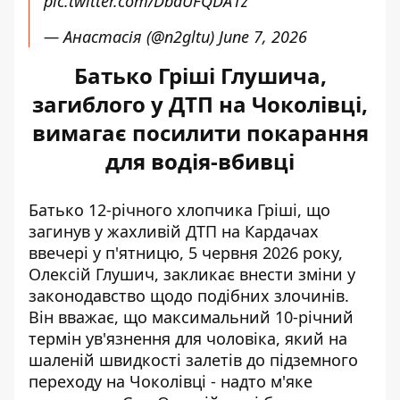
pic.twitter.com/DbdUFQDA1z
— Анастасія (@n2gltu)
June 7, 2026
Батько Гріші Глушича,
загиблого у ДТП на Чоколівці,
вимагає посилити покарання
для водія-вбивці
Батько 12-річного хлопчика Гріші, що
загинув у жахливій ДТП на Кардачах
ввечері у п'ятницю, 5 червня 2026 року,
Олексій Глушич, закликає внести зміни у
законодавство щодо подібних злочинів.
Він вважає, що максимальний 10-річний
термін ув'язнення для чоловіка, який на
шаленій швидкості
залетів до підземного
переходу на Чоколівці
- надто м'яке