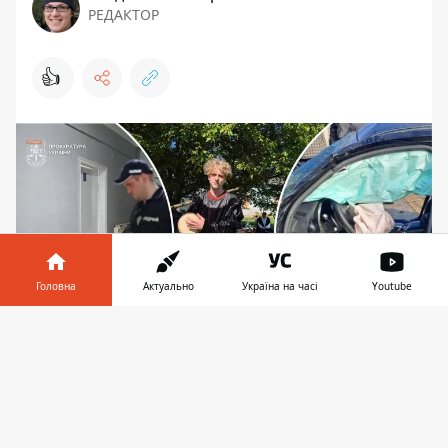
РЕДАКТОР
👍
Головна
Актуально
Україна на часі
Youtube
Інформатор у
Завантажити
телефоні
👉
Водієві, Павлу Плешивцеву з Херсонщини,
напередодні повідомили про підозру за ч.3
ст.286 КК України, максимальна санкція за якою
становить 10 років ув'язнення