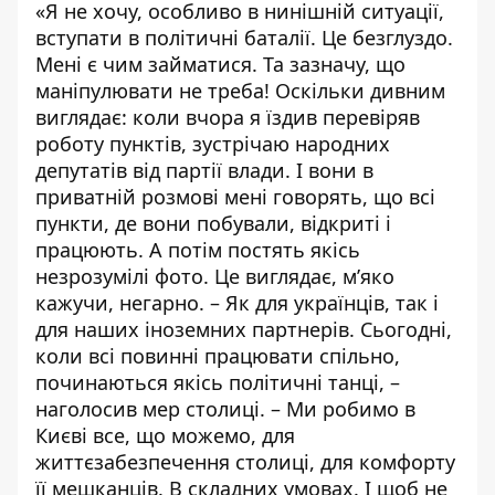
«Я не хочу, особливо в нинішній ситуації,
вступати в політичні баталії. Це безглуздо.
Мені є чим займатися. Та зазначу, що
маніпулювати не треба! Оскільки дивним
виглядає: коли вчора я їздив перевіряв
роботу пунктів, зустрічаю народних
депутатів від партії влади. І вони в
приватній розмові мені говорять, що всі
пункти, де вони побували, відкриті і
працюють. А потім постять якісь
незрозумілі фото. Це виглядає, м’яко
кажучи, негарно. – Як для українців, так і
для наших іноземних партнерів. Сьогодні,
коли всі повинні працювати спільно,
починаються якісь політичні танці, –
наголосив мер столиці. – Ми робимо в
Києві все, що можемо, для
життєзабезпечення столиці, для комфорту
її мешканців. В складних умовах. І щоб не