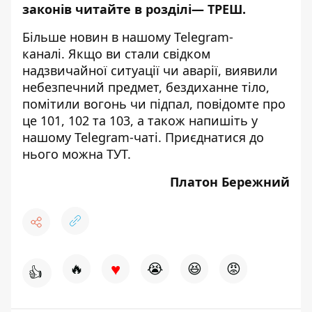
законів читайте в розділі—
ТРЕШ
.
Більше новин в нашому
Telegram-
каналі
. Якщо ви стали свідком
надзвичайної ситуації чи аварії, виявили
небезпечний предмет, бездиханне тіло,
помітили вогонь чи підпал, повідомте про
це 101, 102 та 103, а також напишіть у
нашому Telegram-чаті. Приєднатися до
нього можна
ТУТ
.
Платон Бережний
♥
🔥
😭
😆
😡
👍