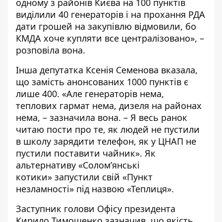
одному з районів Києва на 100 пунктів
виділили 40 генераторів і на прохання РДА
дати грошей на закупівлю відмовили, бо
КМДА хоче купляти все централізовано», –
розповіла вона.
Інша депутатка Ксенія Семенова
вказала
,
що замість анонсованих 1000 пунктів є
лише 400. «Але генераторів нема,
теплових гармат нема, дизеля на районах
нема, – зазначила вона. – Я весь ранок
читаю пости про те, як людей не пустили
в школу зарядити телефон, як у ЦНАП не
пустили поставити чайник». Як
альтернативу «Солом’янські
котики»
запустили
свій «Пункт
незламності» під назвою «Теплиця».
Заступник голови Офісу президента
Кирило Тимошенко
зазначив
, що якість