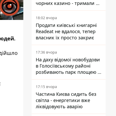
чорних казино - тримали 39
закладів
18:02 вчора
Продати київські книгарні
Readeat не вдалося, тепер
власник їх просто закриє
людей.
адійшло
17:36 вчора
На даху відомої новобудови
в Голосіївському районі
розбивають парк площею в
гектар
ї
17:15 вчора
Частина Києва сидить без
світла - енергетики вже
ліквідовують аварію