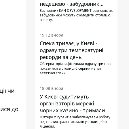
недешево - забудовник
Ніконов
Засновник KAN DEVELOPMENT розповів, як
забудовники можуть охолодити столицю
в спеку.
19:12 вчора
Спека триває, у Києві -
одразу три температурні
рекорди за день
Обсерваторія зафіксувала одразу три нові
показники в столиці 6 серпня на тлі
затяжної спеки.
18:08 вчора
ії чи
У Києві судитимуть
організаторів мережі
тися до
чорних казино - тримали 39
закладів
П'ятеро фігурантів забезпечували роботу
підпільних гральних залів у столиці без
ліцензій.