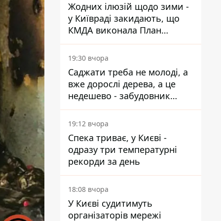
Жодних ілюзій щодо зими -
у Київраді закидають, що
КМДА виконала План
стійкості на 20%
19:30 вчора
Саджати треба не молоді, а
вже дорослі дерева, а це
недешево - забудовник
Ніконов
19:12 вчора
Спека триває, у Києві -
одразу три температурні
рекорди за день
18:08 вчора
У Києві судитимуть
організаторів мережі