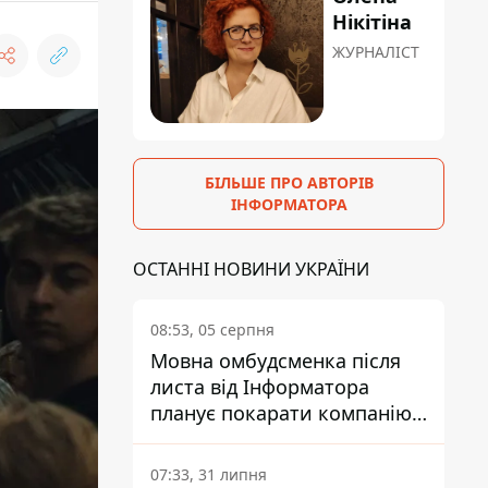
Нікітіна
ЖУРНАЛІСТ
БІЛЬШЕ ПРО АВТОРІВ
ІНФОРМАТОРА
ОСТАННІ НОВИНИ УКРАЇНИ
08:53, 05 серпня
Мовна омбудсменка після
листа від Інформатора
планує покарати компанію-
підрядника ПриватБанку
07:33, 31 липня