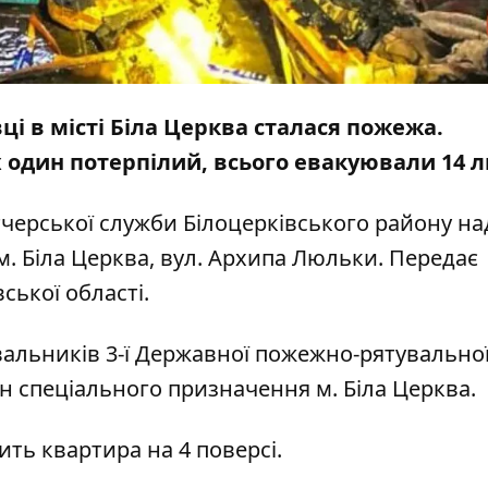
вці в місті Біла Церква сталася пожежа.
х один потерпілий, всього евакуювали 14 
тчерської служби Білоцерківського району н
. Біла Церква, вул. Архипа Люльки. Передає
ської області.
вальників 3-ї Державної пожежно-рятувально
н спеціального призначення м. Біла Церква.
ть квартира на 4 поверсі.