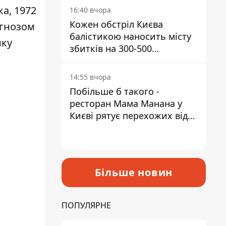
а, 1972
16:40 вчора
Кожен обстріл Києва
агнозом
балістикою наносить місту
нку
збитків на 300-500
мільйонів - Петро
Пантелеєв
14:55 вчора
о
Побільше б такого -
ресторан Мама Манана у
Києві рятує перехожих від
спеки
Більше новин
ПОПУЛЯРНЕ