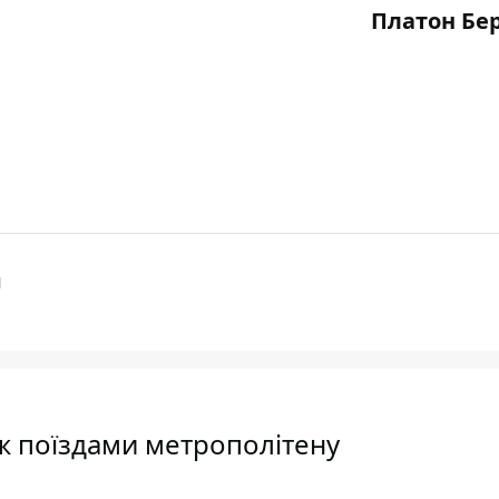
Платон Бе
И
іж поїздами метрополітену