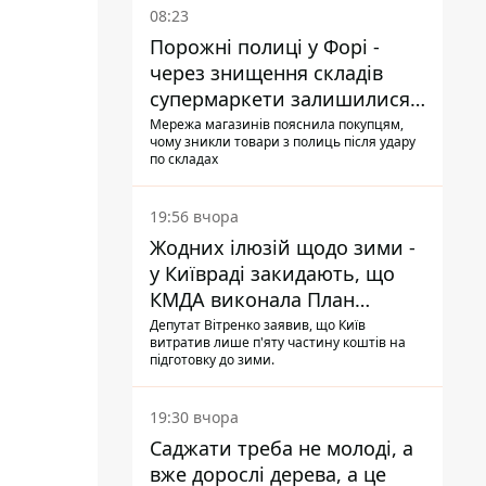
08:23
Порожні полиці у Форі -
через знищення складів
супермаркети залишилися
без асортименту
Мережа магазинів пояснила покупцям,
чому зникли товари з полиць після удару
по складах
19:56 вчора
Жодних ілюзій щодо зими -
у Київраді закидають, що
КМДА виконала План
стійкості на 20%
Депутат Вітренко заявив, що Київ
витратив лише п'яту частину коштів на
підготовку до зими.
19:30 вчора
Саджати треба не молоді, а
вже дорослі дерева, а це