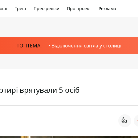
оші
Треш
Прес-релізи
Про проект
Реклама
ТОПТЕМА:
Відключення світла у столиці
ртирі врятували 5 осіб
👍