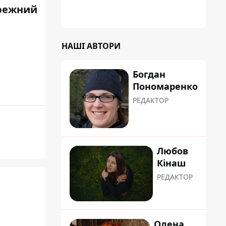
режний
НАШІ АВТОРИ
Богдан
Пономаренко
РЕДАКТОР
Любов
Кінаш
РЕДАКТОР
Олена