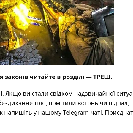
я законів читайте в розділі —
ТРЕШ
.
і
. Якщо ви стали свідком надзвичайної ситуац
бездиханне тіло, помітили вогонь чи підпал,
кож напишіть у нашому Telegram-чаті. Приєдна