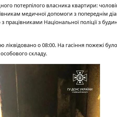
дного потерпілого власника квартири: чоловік
івникам медичної допомоги з попереднім ді
 з працівниками Національної поліції з буди
ю ліквідовано о 08:00. На гасіння пожежі бул
 особового складу.