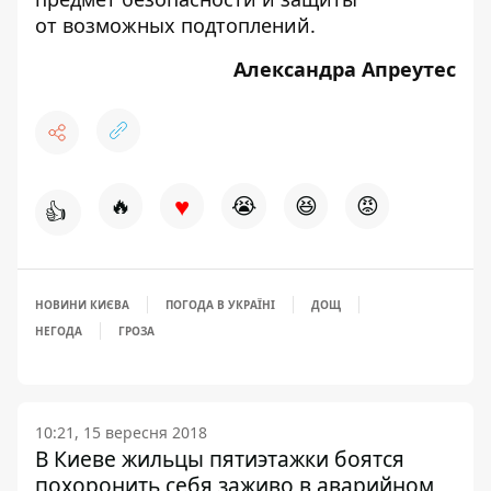
от
возможных подтоплений
.
Александра Апреутес
♥
🔥
😭
😆
😡
👍
НОВИНИ КИЄВА
ПОГОДА В УКРАЇНІ
ДОЩ
НЕГОДА
ГРОЗА
10:21, 15 вересня 2018
В Киеве жильцы пятиэтажки боятся
похоронить себя заживо в аварийном