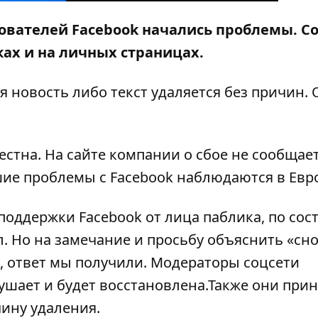
ьзователей
Facebook начались проблемы. С
ах и на личных страницах.
 новость либо текст удаляется без причин. 
естна. На сайте компании о сбое не сообщает
шие проблемы с Facebook наблюдаются в Евр
поддержки Facebook от лица паблика, по со
л. Но на замечание и просьбу объяснить «сно
, ответ мы получили. Модераторы соцсети
ушает и будет восстановлена.Также они при
ину удаления.