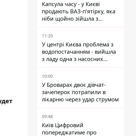
Капсула часу - у Києві
продають ВАЗ-п'ятірку, яка
ніби щойно зійшла з
конвейєра
11:20
У центрі Києва проблема з
водопостачанням - вийшла
з ладу одна з насосних
станцій
10:00
У Броварах двоє дівчат-
зачеперок потрапили в
лікарню через удар струмом
удет
09:48
Київ Цифровий
попереджатиме про