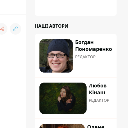
сформувати маршрути руху таким чином,
щоб не потрапити в затор
НАШІ АВТОРИ
Богдан
Пономаренко
РЕДАКТОР
Любов
Кінаш
РЕДАКТОР
Олена