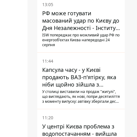
13:05
РФ може готувати
масований удар по Києву до
Дня Незалежності - Інститут
вивчення війни
ISW попереджає про можливий удар РФ по
енергооб'єктах Києва напередодні 24
серпня
11:44
Капсула часу - у Києві
продають ВАЗ-п'ятірку, яка
ніби щойно зійшла з
конвейєра
У столиці виставили на продаж "жигулі",
що виглядають, як нові, попри десятиліття
з моменту випуску: автівку зберігали десь
у гаражі, вона навіть зберегла "рідну" гуму
11:20
У центрі Києва проблема з
водопостачанням - вийшла