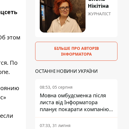
Нікітіна
оцсеть
ЖУРНАЛІСТ
Об этом
БІЛЬШЕ ПРО АВТОРІВ
ІНФОРМАТОРА
ся. По
опе.
ОСТАННІ НОВИНИ УКРАЇНИ
стоянию
08:53, 05 серпня
Мовна омбудсменка після
с»
листа від Інформатора
планує покарати компанію-
несли
підрядника ПриватБанку
07:33, 31 липня