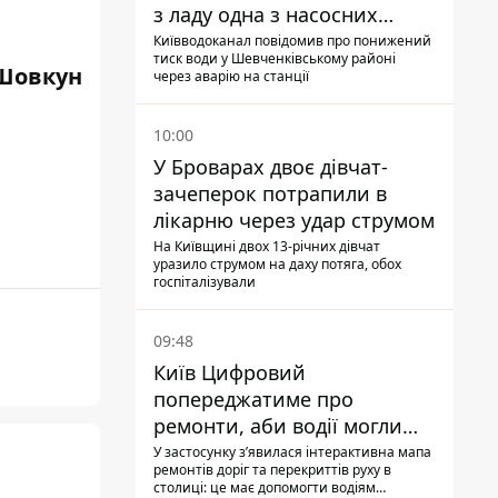
з ладу одна з насосних
станцій
Київводоканал повідомив про понижений
тиск води у Шевченківському районі
Шовкун
через аварію на станції
10:00
У Броварах двоє дівчат-
зачеперок потрапили в
лікарню через удар струмом
На Київщині двох 13-річних дівчат
уразило струмом на даху потяга, обох
госпіталізували
09:48
Київ Цифровий
попереджатиме про
ремонти, аби водії могли
уникати ділянок із заторами
У застосунку зʼявилася інтерактивна мапа
ремонтів доріг та перекриттів руху в
столиці: це має допомогти водіям