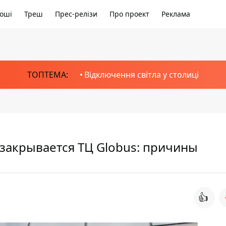
оші
Треш
Прес-релізи
Про проект
Реклама
ТОПТЕМА:
Відключення світла у столиці
закрывается ТЦ Globus: причины
👍