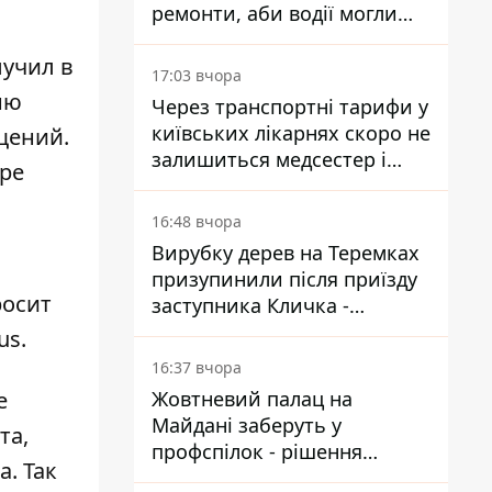
ремонти, аби водії могли
уникати ділянок із заторами
лучил в
17:03 вчора
ню
Через транспортні тарифи у
київських лікарнях скоро не
щений.
залишиться медсестер і
тре
санітарок - професор
Голубовська
16:48 вчора
Вирубку дерев на Теремках
призупинили після приїзду
росит
заступника Кличка -
почався діалог
us.
16:37 вчора
е
Жовтневий палац на
Майдані заберуть у
та,
профспілок - рішення
а. Так
Господарського суду