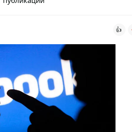
т публикации
👍