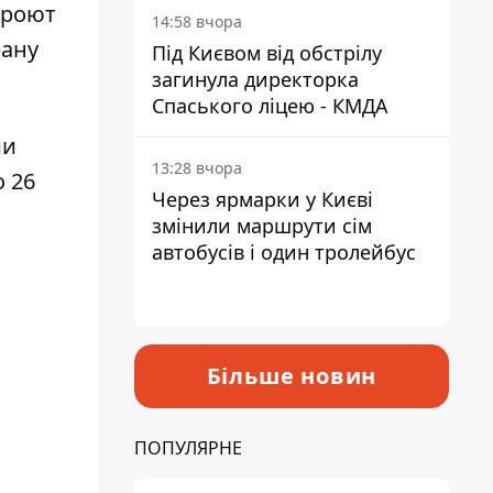
кроют
14:58 вчора
рану
Під Києвом від обстрілу
загинула директорка
Спаського ліцею - КМДА
ии
13:28 вчора
 26
Через ярмарки у Києві
змінили маршрути сім
автобусів і один тролейбус
Більше новин
ПОПУЛЯРНЕ