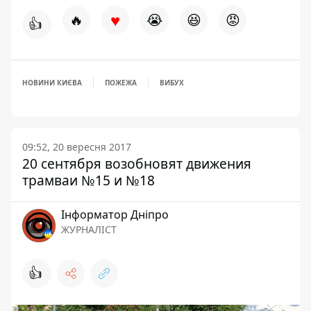
♥
🔥
😭
😆
😡
👍
НОВИНИ КИЄВА
ПОЖЕЖА
ВИБУХ
09:52, 20 вересня 2017
20 сентября возобновят движения
трамваи №15 и №18
Інформатор Дніпро
ЖУРНАЛІСТ
👍