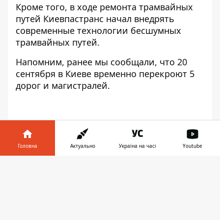
Кроме того, в ходе ремонта трамвайных
путей Киевпастранс начал внедрять
современные технологии бесшумных
трамвайных путей.
Напомним, ранее мы сообщали, что 20
сентября в Киеве временно
перекроют 5
дорог и магистралей
.
Одарка Козак
Головна
Актуально
Україна на часі
Youtube
Інформатор у
Завантажити
телефоні
👉
♥
🔥
😭
😆
😡
👍