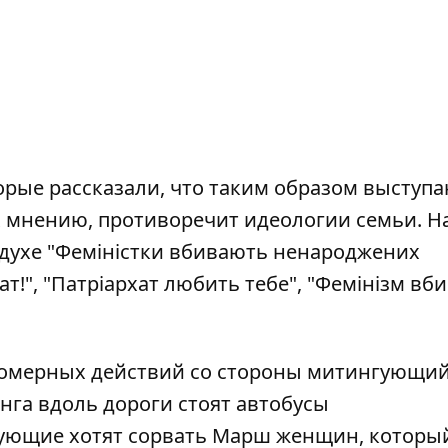
рые рассказали, что таким образом выступ
 мнению, противоречит идеологии семьи. Н
 духе "Феміністки вбивають ненароджених
хат!", "Патріархат любить тебе", "Фемінізм вб
омерных действий со стороны митингующий
нга вдоль дороги стоят автобусы
ующие хотят сорвать Марш женщин, которы