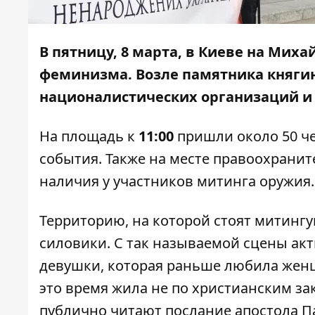
В пятницу, 8 марта, в Киеве на Ми
феминизма. Возле памятника княгин
националистических организаций и
На площадь к
11:00
пришли около 50 че
события. Также на месте правоохрани
наличия у участников митинга оружия.
Территорию, на которой стоят митингу
силовики. С так называемой сцены акт
девушки, которая раньше любила женщи
это время жила не по христианским з
публично читают послание апостола П