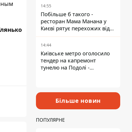
ьным
Пантелеєв
14:55
Побільше б такого -
ресторан Мама Манана у
Києві рятує перехожих від
Глянько
спеки
14:44
Київське метро оголосило
тендер на капремонт
тунелю на Подолі -
триватиме майже два роки
Більше новин
ПОПУЛЯРНЕ