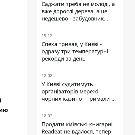
Саджати треба не молоді, а
вже дорослі дерева, а це
недешево - забудовник
Ніконов
19:12
Спека триває, у Києві -
одразу три температурні
рекорди за день
18:08
У Києві судитимуть
організаторів мережі
чорних казино - тримали 39
й
закладів
рию
18:02
Продати київські книгарні
Readeat не вдалося, тепер