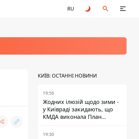
RU
КИЇВ: ОСТАННІ НОВИНИ
19:56
Жодних ілюзій щодо зими -
у Київраді закидають, що
КМДА виконала План
стійкості на 20%
19:30