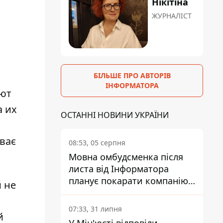
Нікітіна
ЖУРНАЛІСТ
БІЛЬШЕ ПРО АВТОРІВ
ІНФОРМАТОРА
ают
а их
ОСТАННІ НОВИНИ УКРАЇНИ
иває
08:53, 05 серпня
Мовна омбудсменка після
листа від Інформатора
планує покарати компанію-
 не
підрядника ПриватБанку
07:33, 31 липня
й