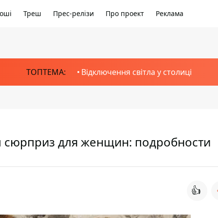
оші
Треш
Прес-релізи
Про проект
Реклама
ТОПТЕМА:
Відключення світла у столиці
ал сюрприз для женщин: подробности
👍