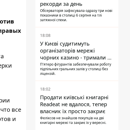
рекорди за день
Обсерваторія зафіксувала одразу три нові
показники в столиці 6 серпня на тлі
ротив
затяжної спеки.
аправых
18:08
У Києві судитимуть
організаторів мережі
та
чорних казино - тримали 39
закладів
ерки
П'ятеро фігурантів забезпечували роботу
підпільних гральних залів у столиці без
ліцензій.
18:02
Продати київські книгарні
ории
Readeat не вдалося, тепер
что все
власник їх просто закриє
тов и
Феліксов не знайшов покупців на дві
книгарні мережі та закриє їх у вересні.