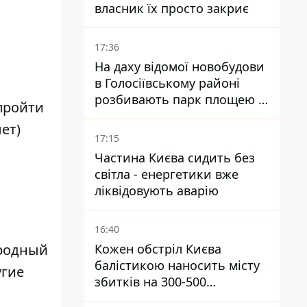
власник їх просто закриє
17:36
На даху відомої новобудови
в Голосіївському районі
розбивають парк площею в
 пройти
гектар
лет)
17:15
Частина Києва сидить без
світла - енергетики вже
ліквідовують аварію
16:40
родный
Кожен обстріл Києва
балістикою наносить місту
угие
збитків на 300-500
мільйонів - Петро