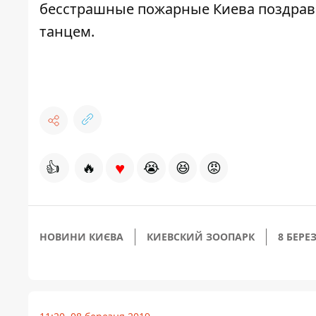
бесстрашные
пожарные Киева поздрав
танцем.
♥
👍
🔥
😭
😆
😡
НОВИНИ КИЄВА
КИЕВСКИЙ ЗООПАРК
8 БЕРЕ