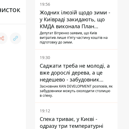
19:56
нисток
Жодних ілюзій щодо зими -
у Київраді закидають, що
КМДА виконала План
стійкості на 20%
Депутат Вітренко заявив, що Київ
витратив лише п'яту частину коштів на
підготовку до зими.
19:30
Саджати треба не молоді, а
вже дорослі дерева, а це
недешево - забудовник
Ніконов
Засновник KAN DEVELOPMENT розповів, як
забудовники можуть охолодити столицю
в спеку.
19:12
Спека триває, у Києві -
одразу три температурні