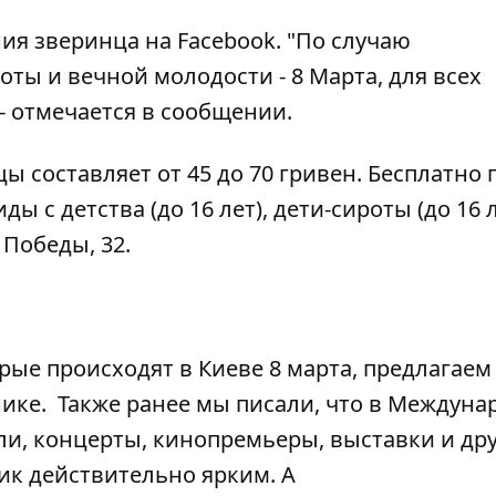
ния
зверинца на Facebook. "По случаю
оты и вечной молодости - 8 Марта, для всех
- отмечается в сообщении.
ы составляет от 45 до 70 гривен. Бесплатно
ды с детства (до 16 лет), дети-сироты (до 16 
 Победы, 32.
рые происходят в Киеве 8 марта, предлагаем
нике.
Также ранее мы писали, что
в Междуна
ли
, концерты, кинопремьеры, выставки и др
ик действительно ярким. А