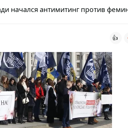
ди начался антимитинг против феми
👍