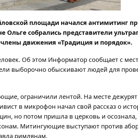
хайловской площади начался антимитинг п
е Ольге собрались представители ультр
 члены движения «Традиция и порядок».
ловек. Об этом
Информатор
сообщает с мес
тели выборочно обыскивают людей для пров
ющие, ограничили лентой. На месте дежурят
ивист в микрофон начал свой рассказ о ист
н, но потом пришла в церковь и осознала, 
аконам. Митингующие выступают против абор
авла римлянам.