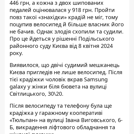
446 грн, а кожна з двох шипованих
педалей оцінювалася у 918 грн. Пройти
повз такої «знахідки» крадій не міг
, тому
поцупив велосипед й більше власник його
не бачив. Однак злодія схопили та судили.
Про це йдеться у рішенні Подільського
районного суду Києва від 8 квітня 2024
року.
Виявилося, що двічі
судимий мешканець
Києва пригледів
не лише велосипед. Після
тієї крадіжки чоловік вкрав Samsung
galaxy у жінки біля бювета на вулиці
Світлицького, 30\20.
Після велосипеду та телефону була ще
крадіжка у гаражному кооперативі
«Тюльпан» на вулиці Івана Виговського, 6-
Б, викрадення ліфтового обладнання та