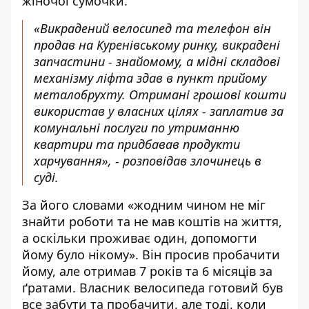
жіночої сумочки.
«Викрадений велосипед та телефон він
продав на Куренівському ринку, викрадені
запчастини - знайомому, а мідні складові
механізму ліфта здав в пункт прийому
металобрухту. Отримані грошові кошти
використав у власних цілях - заплатив за
комунальні послуги по утриманню
квартири та придбавав продукти
харчування», - розповідав злочинець в
суді.
За його словами «жодним чином не міг
знайти роботи та не мав коштів на життя,
а оскільки проживає один, допомогти
йому було нікому». Він просив пробачити
йому, але отримав 7 років та 6 місяців за
ґратами. Власник велосипеда готовий був
все забути та пробачити, але тоді, коли