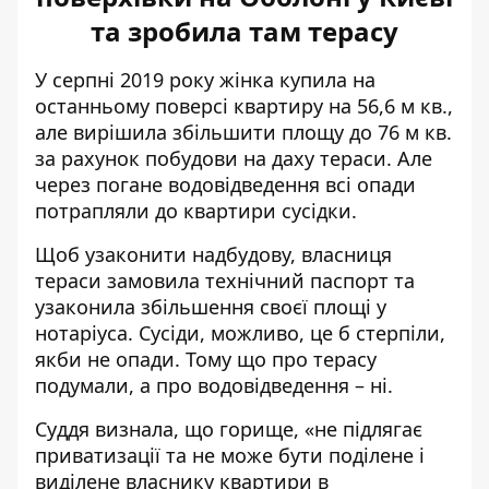
та зробила там терасу
У серпні 2019 року
жінка купила на
останньому поверсі квартиру
на 56,6 м кв.,
але вирішила збільшити площу до 76 м кв.
за рахунок побудови на даху тераси. Але
через погане водовідведення всі опади
потрапляли до квартири сусідки.
Щоб узаконити надбудову, власниця
тераси замовила технічний паспорт та
узаконила збільшення своєї площі у
нотаріуса. Сусіди, можливо, це б стерпіли,
якби не опади. Тому що про терасу
подумали, а про водовідведення – ні.
Суддя визнала, що горище, «не підлягає
приватизації та не може бути поділене і
виділене власнику квартири в