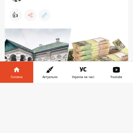
👍
Головна
Актуально
Україна на часі
Youtube
Інформатор у
Завантажити
телефоні
👉
Роботи мають закінчити до 10 грудня 2024 року
Міська легенда пов'язує будівлю з іменем
російського імператора Петра І. Начебто
він зупинявся у Биковського коли