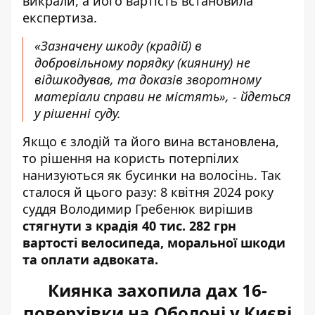
викрали, а його вартість встановила
експертиза.
«Зазначену шкоду (крадій) в
добровільному порядку (киянину) не
відшкодував, та доказів зворотному
матеріали справи не містять», - йдеться
у рішенні суду.
Якщо є злодій та його вина встановлена,
то рішення на користь потерпілих
нанизуються як бусинки на волосінь. Так
сталося й цього разу: 8 квітня 2024 року
суддя Володимир Гребенюк вирішив
стягнути з крадія 40 тис. 282 грн
вартості велосипеда, моральної шкоди
та оплати адвоката.
Киянка захопила дах 16-
поверхівки на Оболоні у Києві