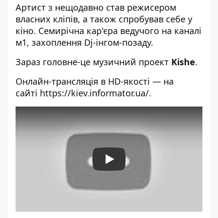
Артист з нещодавно став режисером
власних кліпів, а також спробував себе у
кіно. Семирічна кар'єра ведучого на каналі
м1, захоплення Dj-інгом-позаду.
Зараз головне-це музичний проект
Kishe
.
Онлайн-трансляція в HD-якості — на
сайті
https://kiev.informator.ua/
.
Play