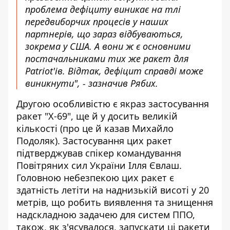
проблема дефіциту виникає на тлі
передвиборчих процесів у наших
партнерів, що зараз відбуваються,
зокрема у США. А вони ж є основними
постачальниками тих же ракет для
Patriot'ів. Відтак, дефіцит справді може
виникнути", - зазначив Рябих.
Другою особливістю є якраз застосування
ракет "Х-69", ще й у досить великій
кількості (про це й казав Михайло
Подоляк).
Застосування цих ракет
підтверджував
спікер командування
Повітряних сил України Ілля Євлаш.
Головною небезпекою цих ракет є
здатність летіти на наднизькій висоті у 20
метрів, що робить виявлення та знищення
надскладною задачею для систем ППО,
також, як з'ясувалося, запускати ці ракети