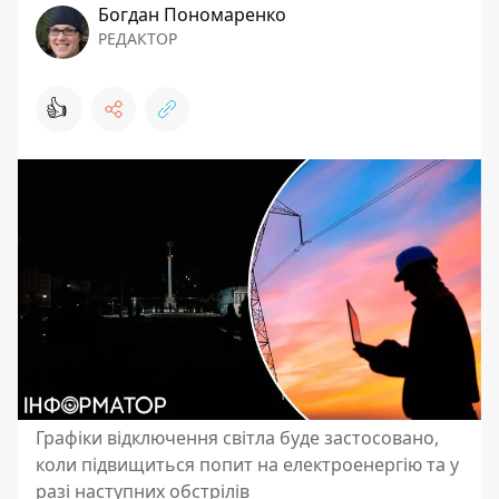
Богдан Пономаренко
РЕДАКТОР
👍
Графіки відключення світла буде застосовано,
коли підвищиться попит на електроенергію та у
разі наступних обстрілів