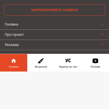
ЗАПРОПОНУВАТИ НОВИНУ
Головна
Про проєкт
Реклама
Про нас
Головна
Актуально
Україна на часі
Youtube
Інформатор у
Завантажити
телефоні
👉
Інформатор проекти
Інформатор-Україна
Geek
Гроші
Авто