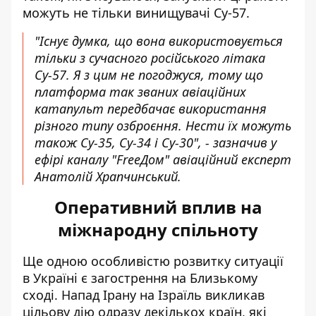
можуть не тільки винищувачі Су-57.
"Існує думка, що вона використовується
тільки з сучасного російського літака
Су-57. Я з цим не погоджуся, тому що
платформа так званих авіаційних
катапульт передбачає використання
різного типу озброєння. Нести їх можуть
також Су-35, Су-34 і Су-30", - зазначив у
ефірі каналу "FreeДом" авіаційний експерт
Анатолій Храпчинський.
Оперативний вплив на
міжнародну спільноту
Ще одною особливістю розвитку ситуації
в Україні є загострення на Близькому
сході. Напад Ірану на Ізраїль викликав
цільову дію одразу декількох країн, які