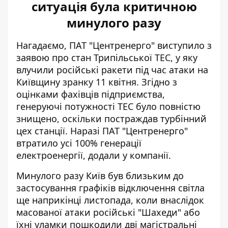
ситуація була критичною
минулого разу
Нагадаємо, ПАТ "Центренерго" виступило з
заявою про стан Трипільської ТЕС, у яку
влучили російські ракети під час атаки на
Київщину зранку 11 квітня. Згідно з
оцінками фахівців підприємства,
генеруючі потужності ТЕС було повністю
знищено
, оскільки постраждав турбінний
цех станції. Наразі ПАТ "Центренерго"
втратило усі 100% генерації
електроенергії, додали у компанії.
Минулого разу Київ був близьким до
застосування графіків
відключення світла
ще наприкінці листопада, коли внаслідок
масованої атаки російські "Шахеди" або
їхні уламки пошкодили дві магістральні