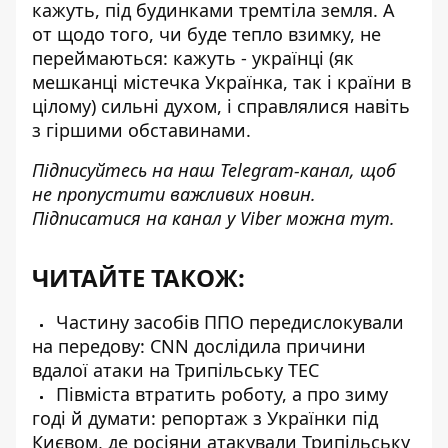
кажуть, під будинками тремтіла земля. А
от щодо того, чи буде тепло взимку, не
переймаються: кажуть - українці (як
мешканці містечка Українка, так і країни в
цілому) сильні духом, і справлялися навіть
з гіршими обставинами.
Підписуйтесь на наш
Telegram-канал
, щоб
не пропустити важливих новин.
Підписатися на канал у Viber можна
тут
.
ЧИТАЙТЕ ТАКОЖ:
Частину засобів ППО передислокували
на передову: CNN дослідила причини
вдалої атаки на Трипільську ТЕС
Півміста втратить роботу, а про зиму
годі й думати: репортаж з Українки під
Києвом, де росіяни атакували Трипільську