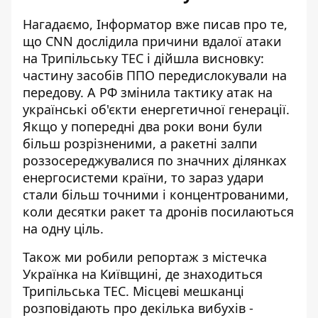
Нагадаємо, Інформатор вже писав про те,
що CNN дослідила причини вдалої атаки
на Трипільську ТЕС і дійшла висновку:
частину засобів ППО передислокували на
передову
. А РФ змінила тактику атак на
українські об'єкти енергетичної генерації.
Якщо у попередні два роки вони були
більш розрізненими, а ракетні залпи
роззосереджувалися по значних ділянках
енергосистеми країни, то зараз удари
стали більш точними і концентрованими,
коли десятки ракет та дронів посилаються
на одну ціль.
Також ми робили
репортаж з містечка
Українка
на Київщині, де знаходиться
Трипільська ТЕС. Місцеві мешканці
розповідають про декілька вибухів -