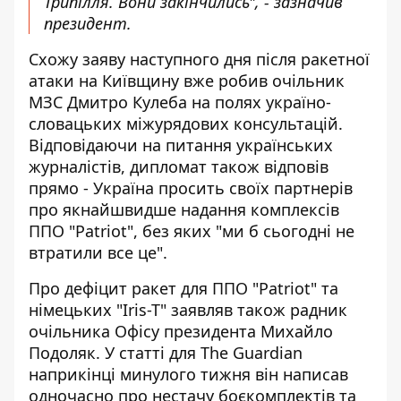
Трипілля. Вони закінчились", - зазначив
президент.
Схожу заяву наступного дня після ракетної
атаки на Київщину вже робив очільник
МЗС Дмитро Кулеба на полях україно-
словацьких міжурядових консультацій.
Відповідаючи на питання українських
журналістів, дипломат також відповів
прямо - Україна просить своїх партнерів
про якнайшвидше надання комплексів
ППО "Patriot", без яких
"ми б сьогодні не
втратили все це"
.
Про дефіцит ракет для ППО "Patriot" та
німецьких "Iris-T" заявляв також радник
очільника Офісу президента Михайло
Подоляк. У статті для The Guardian
наприкінці минулого тижня він написав
одночасно
про нестачу боєкомплектів та