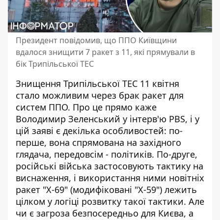
Президент повідомив, що ППО Київщини
вдалося знищити 7 ракет з 11, які прямували в
бік Трипільської ТЕС
Знищення Трипільської ТЕС 11 квітня
стало можливим через брак ракет для
систем ППО. Про це прямо каже
Володимир Зеленський у інтерв'ю PBS, і у
цій заяві
є декілька особливостей
: по-
перше, вона спрямована на західного
глядача, передовсім - політиків. По-друге,
російські війська застосовують тактику на
виснаження, і використання ними новітніх
ракет "Х-69" (модифіковані "Х-59") лежить
цілком у логіці розвитку такої тактики. Але
чи є загроза безпосередньо для Києва, а