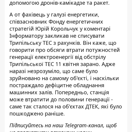
допомогою дронів-камікадзе та ракет.
А от фахівець у галузі енергетики,
cпівзасновник Фонду енергетичних
стратегій Юрій Корольчук у коментарі
Інформатору
закликав не списувати
Трипільську ТЕС з рахунків
. Він каже, що
говорити про обсяги втрати потужностей
генерації електроенергії від обстрілу
Трипільської ТЕС 11 квітня зарано. Адже
наразі незрозуміло, що саме було
зруйновано на самому об'єкті, і наскільки
постраждало дефіцитне обладнання
машинних залів. Попередньо, станція
може втратити до половини генерації -
саме так сталося на об'єктах ДТЕК, які було
пошкоджено раніше.
Підписуйтесь на наш
Telegram-канал
, щоб