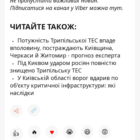
не пропустити важливих новин.
Підписатися на канал у Viber можна
тут
.
ЧИТАЙТЕ ТАКОЖ:
Потужність Трипільської ТЕС впаде
вполовину, постраждають Київщина,
Черкаси й Житомир - прогноз експерта
Під Києвом ударом росіян повністю
знищено Трипільську ТЕС
У Київській області ворог вдарив по
об'єкту критичної інфраструктури: які
наслідки
♥
🔥
😭
😆
😡
👍