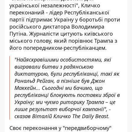
української незалежності", Кличко
переконаний - лідер Республіканської
партії підтримає Україну у боротьбі проти
російського диктатора Володимира
Путіна. Журналісти цитують київського
міського голову, який порівнює Трампа з
його попередником-республіканцем.
"Найяскравішими особистостями, які
вигравали битви з радянською
диктатурою, були республіканці, такі як
Рональд Рейган, а пізніше був Джон
Маккейн... Сьогодні ми бачимо, що
республіканці блокують поставки зброї в
Україну; ми чуємо риторику Трампа – це
лише результат виборчої кампанії", -
сказав Віталій Кличко The Daily Beast.
Своє переконання у "передвиборчому"