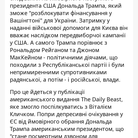
президента США Дональда Трампа, який
зможе "розблокувати фінансування у
Вашінгтоні" для України.
Затримку у
наданні
військової допомоги для Києва він
вважає наслідком передвиборчої кампанії
у США. А самого Трампа порівнює з
Рональдом Рейганом та Джоном
МакКейном - політичними діячами, що
походили з Республіканської партії і були
непримиренними супротивниками
радянської, а потім - і російської, влади.
Про це йдеться у публікації
американського видання The Daily Beast,
яке змогло
поспілкуватись з Віталієм
Кличком
. Попри депресивні очікування у
ЄС від ймовірного обрання Дональда
Трампа американським президентом, що
"стане посмертним дзвоном для