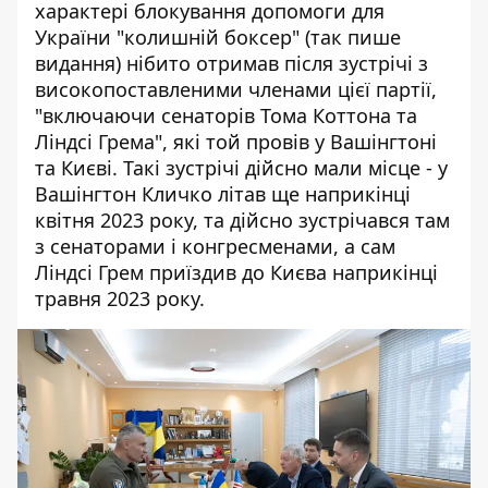
характері блокування допомоги для
України "колишній боксер" (так пише
видання) нібито отримав після зустрічі з
високопоставленими членами цієї партії,
"включаючи сенаторів Тома Коттона та
Ліндсі Грема", які той провів у Вашінгтоні
та Києві. Такі зустрічі дійсно мали місце - у
Вашінгтон Кличко літав ще наприкінці
квітня 2023 року, та дійсно зустрічався там
з сенаторами і конгресменами, а сам
Ліндсі Грем приїздив до Києва наприкінці
травня 2023 року.