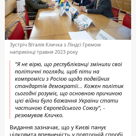
Зустріч Віталія Кличка з Ліндсі Гремом
наприкінці травня 2023 року
"Я не вірю, що республіканці змінили свої
політичні погляди, щоб піти на
компроміси з Росією щодо подвійних
стандартів демократії... Кожен політик
сьогодні розуміє, що основною причиною
цієї війни було бажання України стати
частиною Європейського Союзу", -
резюмував Кличко.
Видання зазначає, що у Києві панує
цілковита впевненість у повторній спробі