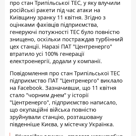
про стан Трипільської ТЕС, у яку влучили
російські ракети під час атаки на
Київщину зранку 11 квітня. Згідно з
оцінками фахівців підприємства,
генеруючі
потужності ТЕС було повністю
знищено
, оскільки постраждав турбінний
цех станції. Наразі ПАТ "Центренерго"
втратило усі 100% генерації
електроенергії, додали у компанії.
Повідомлення про стан Трипільської ТЕС
підприємство ПАТ "Центренерго" виклало
на Facebook. Зазначивши, що
11 квітня
стало "чорним днем" у історії
"Центренерго"
, підприємство написало,
що окупаційні війська повністю
зруйнували станцію, розташовану
південніше Києва, у містечку Українка.