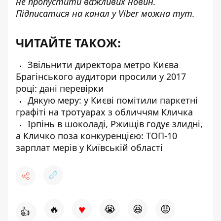
не пропустити важливих новин.
Підписатися на канал у Viber можна
тут
.
ЧИТАЙТЕ ТАКОЖ:
Звільнити директора метро Києва
Брагінського аудитори просили у 2017
році: дані перевірки
Дякую меру: у Києві помітили паркетні
графіті на тротуарах з обличчям Кличка
Ірпінь в шоколаді, Ржищів годує злидні,
а Кличко поза конкуренцією: ТОП-10
зарплат мерів у Київській області
♥
🔥
😭
😆
😡
👍