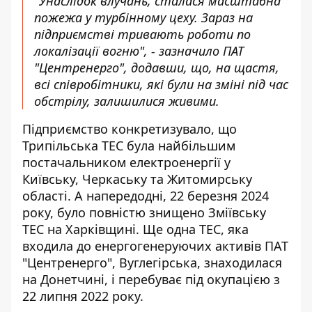
"Унаслідок влучань, сталася масштабна
пожежа у турбінному цеху. Зараз на
підприємстві тривають роботи по
локалізації вогню", - зазначило ПАТ
"Центренерго", додавши, що, на щастя,
всі співробітники, які були на зміні під час
обстрілу, залишилися живими.
Підприємство конкретизувало, що
Трипільська ТЕС була найбільшим
постачальником електроенергії у
Київську, Черкаську та Житомирську
області. А напередодні, 22 березня 2024
року, було повністю знищено Зміївську
ТЕС на Харківщині. Ще одна ТЕС, яка
входила до енергогенеруючих активів ПАТ
"Центренерго", Вуглегірська, знаходилася
на Донетчині, і перебуває під окупацією з
22 липня 2022 року.