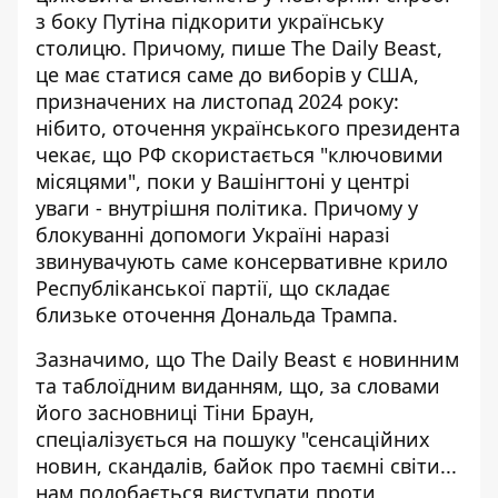
з боку Путіна підкорити українську
столицю. Причому, пише The Daily Beast,
це має статися саме до виборів у США,
призначених на листопад 2024 року:
нібито, оточення українського президента
чекає, що РФ скористається "ключовими
місяцями", поки у Вашінгтоні у центрі
уваги - внутрішня політика. Причому у
блокуванні допомоги Україні наразі
звинувачують саме консервативне крило
Республіканської партії, що складає
близьке оточення Дональда Трампа.
Зазначимо, що The Daily Beast є новинним
та таблоїдним виданням, що, за словами
його засновниці Тіни Браун,
спеціалізується на пошуку "сенсаційних
новин, скандалів, байок про таємні світи...
нам подобається виступати проти