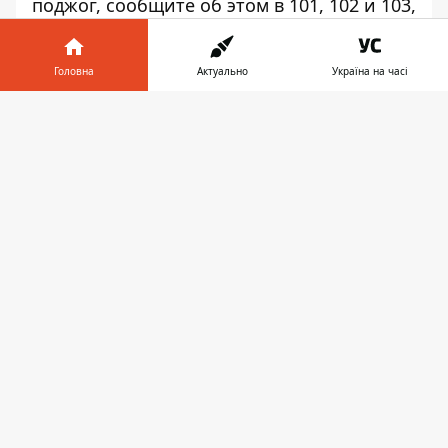
поджог, сообщите об этом в 101, 102 и 103,
а также напишите в нашем Telegram-чате.
Присоединиться к нему можно
ЗДЕСЬ
.
Головна
Актуально
Україна на часі
Варвара Грекова
Інформатор у
Завантажити
телефоні
👉
♥
🔥
😭
😆
😡
👍
КАРАНТИН
МОЗ
КОРОНАВІРУС