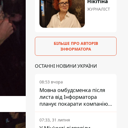
Нікітіна
ЖУРНАЛІСТ
БІЛЬШЕ ПРО АВТОРІВ
ІНФОРМАТОРА
ОСТАННІ НОВИНИ УКРАЇНИ
08:53 вчора
Мовна омбудсменка після
листа від Інформатора
планує покарати компанію-
підрядника ПриватБанку
07:33, 31 липня