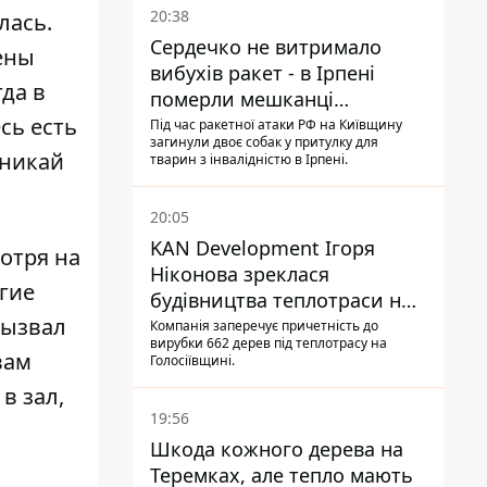
20:38
лась.
Сердечко не витримало
ены
вибухів ракет - в Ірпені
гда в
померли мешканці
сь есть
притулку для собак з
Під час ракетної атаки РФ на Київщину
загинули двоє собак у притулку для
інвалідністю
вникай
тварин з інвалідністю в Ірпені.
20:05
KAN Development Ігоря
отря на
Ніконова зреклася
гие
будівництва теплотраси на
вызвал
Теремках
Компанія заперечує причетність до
вирубки 662 дерев під теплотрасу на
вам
Голосіївщині.
в зал,
19:56
Шкода кожного дерева на
Теремках, але тепло мають