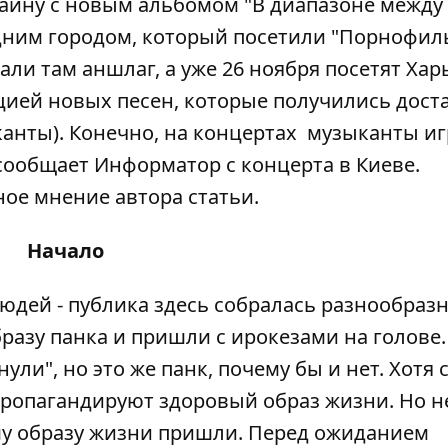
раину с новым альбомом "В диапазоне между
едним городом, который посетили "Порнофил
али там аншлаг, а уже 26 ноября посетят Хар
тацией новых песен, которые получились дост
канты). Конечно, на концертах музыканты и
 сообщает
Информатор
с концерта в Киеве.
ое мнение автора статьи.
Начало
а людей - публика здесь собралась разнообразн
азу панка и пришли с ирокезами на голове.
ли", но это же панк, почему бы и нет. Хотя 
 пропагандируют здоровый образ жизни. Но н
му образу жизни пришли. Перед ожиданием