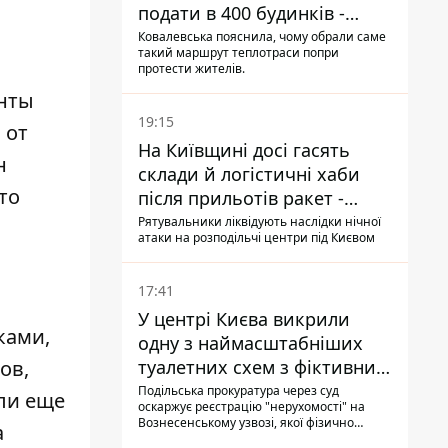
подати в 400 будинків -
депутатка Київради
Ковалевська пояснила, чому обрали саме
такий маршрут теплотраси попри
протести жителів.
анты
19:15
 от
На Київщині досі гасять
н
склади й логістичні хаби
то
після прильотів ракет -
ДСНС
Рятувальники ліквідують наслідки нічної
атаки на розподільчі центри під Києвом
17:41
У центрі Києва викрили
ками,
одну з наймасштабніших
ов,
туалетних схем з фіктивним
будинком
Подільська прокуратура через суд
ли еще
оскаржує реєстрацію "нерухомості" на
Вознесенському узвозі, якої фізично
а
ніколи не існувало: під неї, ймовірно,