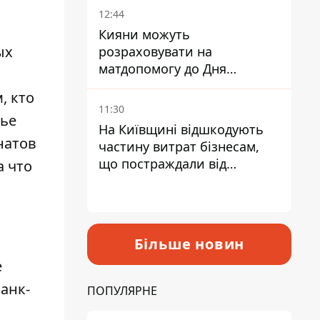
12:44
Кияни можуть
ых
розраховувати на
матдопомогу до Дня
незалежності - кому її
, кто
дадуть
11:30
тье
На Київщині відшкодують
натов
частину витрат бізнесам,
що постраждали від
а что
прильотів ракет
Більше новин
е
анк-
ПОПУЛЯРНЕ