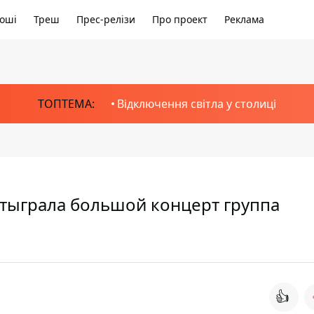
оші
Треш
Прес-релізи
Про проект
Реклама
ТОПТЕМА:
Відключення світла у столиці
отыграла большой концерт группа
👍