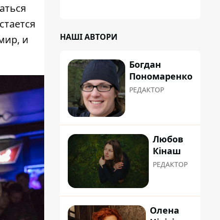
планували пізніше отримати "в
аться
обслуговування" земельну ділянку
стается
НАШІ АВТОРИ
мир, и
Богдан
Пономаренко
РЕДАКТОР
Любов
Кінаш
РЕДАКТОР
Олена