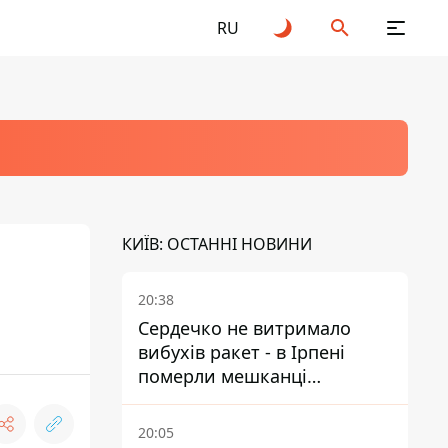
RU
КИЇВ: ОСТАННІ НОВИНИ
20:38
Сердечко не витримало
вибухів ракет - в Ірпені
померли мешканці
притулку для собак з
інвалідністю
20:05