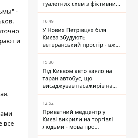
туалетних схем з фіктивним
ьмы" -
будинком
ьков.
16:49
У Нових Петрівцях біля
аточно
Києва збудують
грают и
ветеранський простір - вже
знайшли проєктанта
15:30
Під Києвом авто взяло на
таран автобус, що
висаджував пасажирів на
зупинці - пасажирка в
ая.
лікарні
12:52
Приватний медцентр у
сами
Києві викрили на торгівлі
е все
людьми - мова про
сурогатне материнство