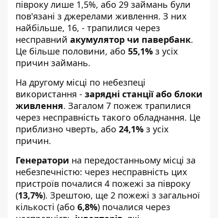
півроку лише 1,5%, або 29 займань були
пов'язані з джерелами живлення. З них
найбільше, 16, - трапилися через
несправний
акумулятор чи павербанк
.
Це більше половини, або
55,1%
з усіх
причин займань.
На другому місці по небезпеці
використання -
зарядні станції або блоки
живлення
. Загалом 7 пожеж трапилися
через несправність такого обладнання. Це
приблизно чверть, або
24,1%
з усіх
причин.
Генератори
на передостанньому місці за
небезпечністю: через несправність цих
пристроїв почалися 4 пожежі за півроку
(
13,7%
). Зрештою, ще 2 пожежі з загальної
кількості (або
6,8%
) почалися через