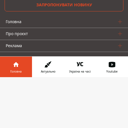
ЗАПРОПОНУВАТИ НОВИНУ
Головна
Про проєкт
Реклама
Про нас
Головна
Актуально
Україна на часі
Youtube
Інформатор у
Завантажити
телефоні
👉
Інформатор проекти
Інформатор-Україна
Geek
Гроші
Авто
© 2016-2026 Informator