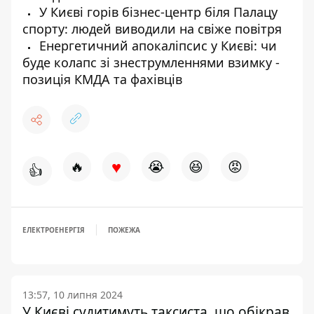
У Києві горів бізнес-центр біля Палацу
спорту: людей виводили на свіже повітря
Енергетичний апокаліпсис у Києві: чи
буде колапс зі знеструмленнями взимку -
позиція КМДА та фахівців
♥
🔥
😭
😆
😡
👍
ЕЛЕКТРОЕНЕРГІЯ
ПОЖЕЖА
13:57, 10 липня 2024
У Києві судитимуть таксиста, що обікрав