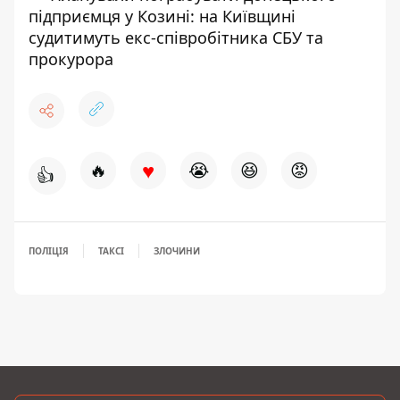
підприємця у Козині: на Київщині
судитимуть екс-співробітника СБУ та
прокурора
♥
🔥
😭
😆
😡
👍
ПОЛІЦІЯ
ТАКСІ
ЗЛОЧИНИ