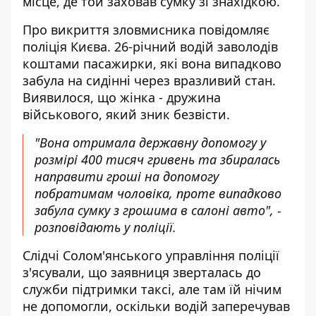
місце, де той заховав сумку зі знахідкою.
Про викриття зловмисника
повідомляє
поліція Києва
. 26-річний водій заволодів
коштами пасажирки, які вона випадково
забула на сидінні через вразливий стан.
Виявилося, що жінка - дружина
військового, який зник безвісти.
"Вона отримала державну допомогу у
розмірі 400 тисяч гривень та збиралась
направити гроші на допомогу
побратимам чоловіка, проте випадково
забула сумку з грошима в салоні авто", -
розповідають у поліції.
Слідчі Солом'янського управління поліції
з'ясували, що заявниця зверталась до
служби підтримки таксі, але там їй нічим
не допомогли, оскільки водій заперечував