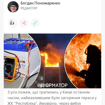
Богдан Пономаренко
РЕДАКТОР
👍
З усіх пожеж, що трапились у Києві останнім
часом, найжахливішим було загоряння тераси у
ЖК "Республіка", ймовірно, через вибух