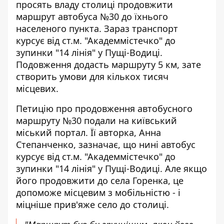
просять владу столиці продовжити
маршрут автобуса №30 до їхнього
населеного пункта.
Зараз транспорт
курсує
від ст.м. "Академмістечко" до
зупинки "14 лінія" у Пущі-Водиці.
Подовження додасть маршруту 5 км, зате
створить умови для кількох тисяч
місцевих.
Петицію про продовження автобусного
маршруту
№30 подали на київський
міський портал. Її авторка, Анна
Степанченко, зазначає, що нині автобус
курсує від ст.м. "Академмістечко" до
зупинки "14 лінія" у Пущі-Водиці. Але якщо
його продовжити до села Горенка, це
допоможе місцевим з мобільністю - і
міцніше прив'яже село до столиці.