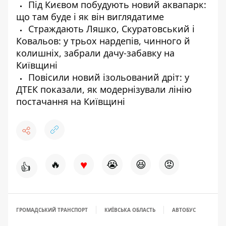
Під Києвом побудують новий аквапарк:
що там буде і як він виглядатиме
Страждають Ляшко, Скуратовський і
Ковальов: у трьох нардепів, чинного й
колишніх, забрали дачу-забавку на
Київщині
Повісили новий ізольований дріт: у
ДТЕК показали, як модернізували лінію
постачання на Київщині
♥
🔥
😭
😆
😡
👍
ГРОМАДСЬКИЙ ТРАНСПОРТ
КИЇВСЬКА ОБЛАСТЬ
АВТОБУС