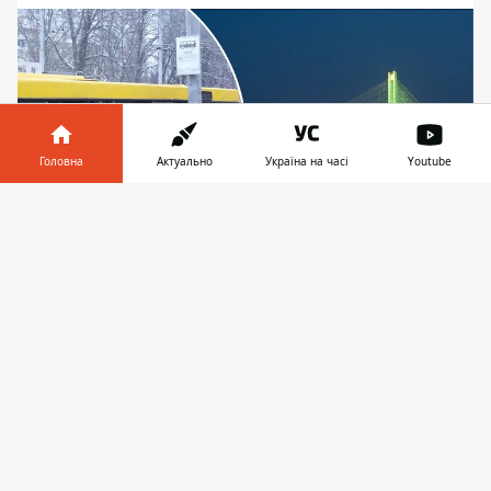
Головна
Актуально
Україна на часі
Youtube
Інформатор у
Завантажити
телефоні
👉
Головні питання, по яких вже є консенсус -
скасування заборони на рух транспортом і
відкриття руху частиною Південного мосту (у
напрямку правого берега), зазначив Ткаченко
На майбутньому тижні, з 10 по 14 березня
включно, у Києві пройде засідання Ради
оборони столиці. На ньому розглянуть і
приймуть низку важливих рішень,