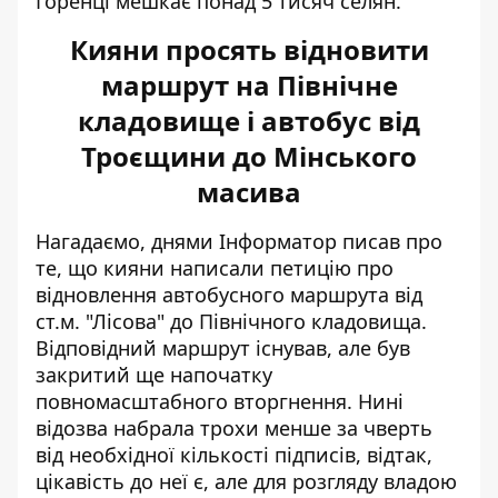
Горенці мешкає понад 5 тисяч селян
.
Кияни просять відновити
маршрут на Північне
кладовище і автобус від
Троєщини до Мінського
масива
Нагадаємо, днями Інформатор писав про
те, що кияни написали петицію про
відновлення
автобусного маршрута від
ст.м. "Лісова" до Північного кладовища
.
Відповідний маршрут існував, але був
закритий ще напочатку
повномасштабного вторгнення. Нині
відозва набрала трохи менше за чверть
від необхідної кількості підписів, відтак,
цікавість до неї є, але для розгляду владою