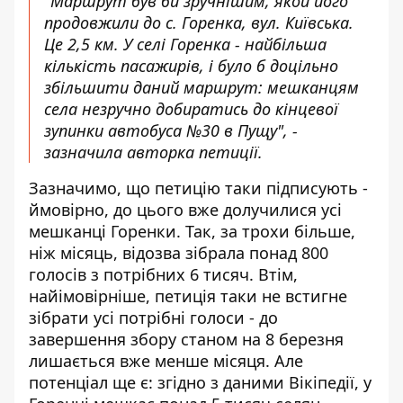
"Маршрут був би зручнішим, якои його
продовжили до с. Горенка, вул. Київська.
Це 2,5 км. У селі Горенка - найбільша
кількість пасажирів, і було б доцільно
збільшити даний маршрут: мешканцям
села незручно добиратись до кінцевої
зупинки автобуса №30 в Пущу", -
зазначила авторка петиції.
Зазначимо, що петицію таки підписують -
ймовірно, до цього вже долучилися усі
мешканці Горенки. Так, за трохи більше,
ніж місяць, відозва зібрала понад 800
голосів з потрібних 6 тисяч. Втім,
найімовірніше, петиція таки не встигне
зібрати усі потрібні голоси - до
завершення збору станом на 8 березня
лишається вже менше місяця. Але
потенціал ще є: згідно з даними Вікіпедії,
у