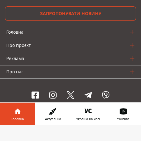
ЗАПРОПОНУВАТИ НОВИНУ
Головна
Про проєкт
Реклама
Про нас
Інформатор проекти
Головна
Актуально
Україна на часі
Youtube
Інформатор-Україна
Geek
Гроші
Авто
Інформатор у
Завантажити
телефоні
👉