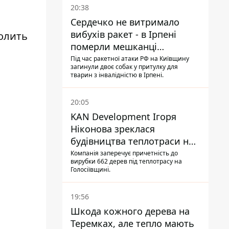
20:38
Сердечко не витримало
вибухів ракет - в Ірпені
олить
померли мешканці
притулку для собак з
Під час ракетної атаки РФ на Київщину
загинули двоє собак у притулку для
інвалідністю
тварин з інвалідністю в Ірпені.
20:05
KAN Development Ігоря
Ніконова зреклася
будівництва теплотраси на
Теремках
Компанія заперечує причетність до
вирубки 662 дерев під теплотрасу на
Голосіївщині.
19:56
Шкода кожного дерева на
Теремках, але тепло мають