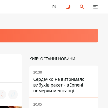
RU
КИЇВ: ОСТАННІ НОВИНИ
20:38
Сердечко не витримало
вибухів ракет - в Ірпені
померли мешканці
притулку для собак з
інвалідністю
20:05