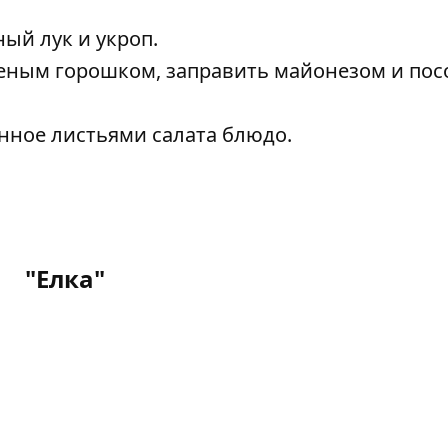
ый лук и укроп.
леным горошком, заправить майонезом и пос
нное листьями салата блюдо.
"Елка"