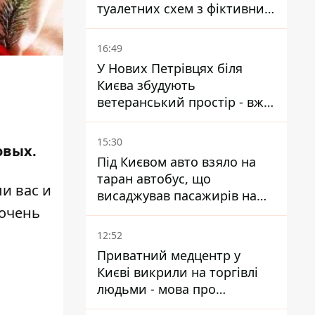
туалетних схем з фіктивним
будинком
16:49
У Нових Петрівцях біля
Києва збудують
ветеранський простір - вже
знайшли проєктанта
15:30
овых.
Під Києвом авто взяло на
таран автобус, що
и вас и
висаджував пасажирів на
 очень
зупинці - пасажирка в
лікарні
12:52
Приватний медцентр у
Києві викрили на торгівлі
людьми - мова про
сурогатне материнство