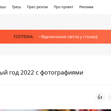
оші
Треш
Прес-релізи
Про проект
Реклама
ТОПТЕМА:
Відключення світла у столиці
ый год 2022 с фотографиями
👍