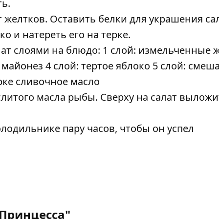
ь.
 желтков. Оставить белки для украшения сал
о и натереть его на терке.
лат слоями на блюдо:
1 слой: измельченные 
, майонез
4 слой: тертое яблоко
5 слой: смеш
ерке сливочное масло
слитого масла рыбы. Сверху на салат выложи
олодильнике пару часов, чтобы он успел
"Принцесса"