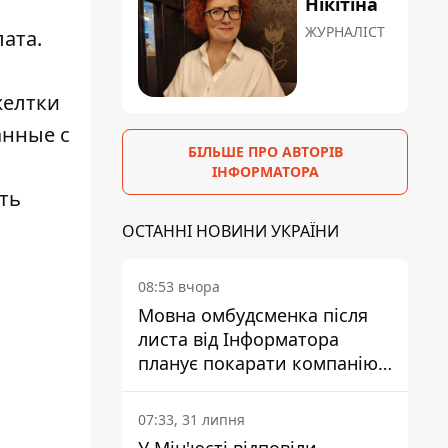
Нікітіна
ЖУРНАЛІСТ
ата.
желтки
анные с
БІЛЬШЕ ПРО АВТОРІВ
ІНФОРМАТОРА
ть
ОСТАННІ НОВИНИ УКРАЇНИ
08:53 вчора
Мовна омбудсменка після
листа від Інформатора
планує покарати компанію-
підрядника ПриватБанку
07:33, 31 липня