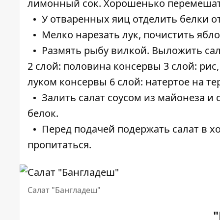
лимонный сок. Хорошенько перемешат
У отваренных яиц отделить белки от
Мелко нарезать лук, почистить яблок
Размять рыбу вилкой. Выложить са
2 слой: половина консервы
3 слой: рис
луком консервы
6 слой: натертое на т
Залить салат соусом из майонеза и 
белок.
Перед подачей подержать салат в х
пропитаться.
Салат "Бангладеш"