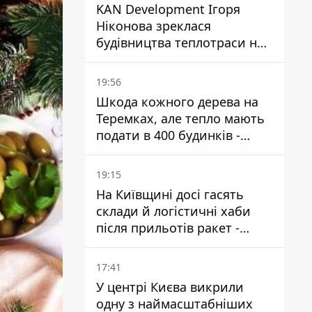
KAN Development Ігоря
Ніконова зреклася
будівництва теплотраси на
Теремках
19:56
Шкода кожного дерева на
Теремках, але тепло мають
подати в 400 будинків -
депутатка Київради
19:15
На Київщині досі гасять
склади й логістичні хаби
після прильотів ракет -
ДСНС
17:41
У центрі Києва викрили
одну з наймасштабніших