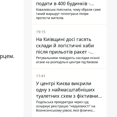
подати в 400 будинків -
депутатка Київради
Ковалевська пояснила, чому обрали саме
такий маршрут теплотраси попри
протести жителів.
19:15
На Київщині досі гасять
склади й логістичні хаби
після прильотів ракет -
ерцем.
ДСНС
Рятувальники ліквідують наслідки нічної
атаки на розподільчі центри під Києвом
17:41
У центрі Києва викрили
одну з наймасштабніших
туалетних схем з фіктивним
будинком
Подільська прокуратура через суд
оскаржує реєстрацію "нерухомості" на
Вознесенському узвозі, якої фізично
ніколи не існувало: під неї, ймовірно,