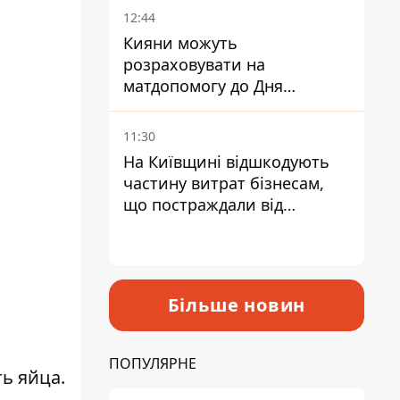
12:44
Кияни можуть
розраховувати на
матдопомогу до Дня
незалежності - кому її
дадуть
11:30
На Київщині відшкодують
частину витрат бізнесам,
що постраждали від
прильотів ракет
Більше новин
ПОПУЛЯРНЕ
ь яйца.