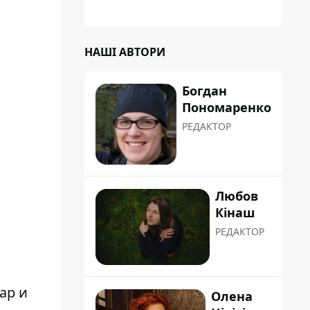
планували пізніше отримати "в
обслуговування" земельну ділянку
НАШІ АВТОРИ
Богдан
Пономаренко
РЕДАКТОР
Любов
Кінаш
РЕДАКТОР
ар и
Олена