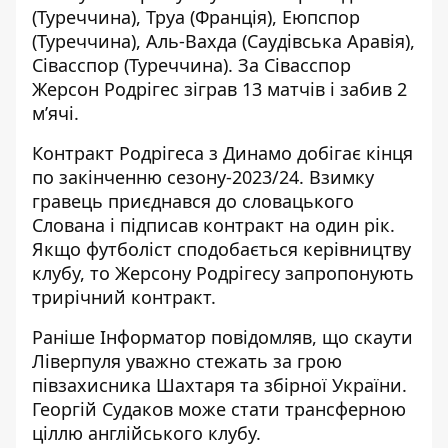
(Туреччина), Труа (Франція), Еюпспор
(Туреччина), Аль-Вахда (Саудівська Аравія),
Сівасспор (Туреччина). За Сівасспор
Жерсон Родрігес зіграв 13 матчів і забив 2
м’ячі.
Контракт Родрігеса з Динамо добігає кінця
по закінченню сезону-2023/24. Взимку
гравець приєднався до словацького
Слована і підписав контракт на один рік.
Якщо футболіст сподобається керівництву
клубу, то Жерсону Родрігесу запропонують
трирічний контракт.
Раніше Інформатор повідомляв, що
скаути
Ліверпуля уважно стежать
за грою
півзахисника Шахтаря та збірної України.
Георгій Судаков може стати трансферною
ціллю англійського клубу.