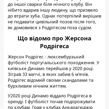
до іншої сварки біля нічного клубу. Він
нібито вдарив іншу людину, що призвело
до втрати зуба. Однак потерпілий вирішив
не подавати цивільний позов після того,
як домовився з Родрігесом поза судом.
Що відомо про Жерсона
Родрігеса
Жерсон Родрігес - люксембурзький
футболіст португальського походження. У
київське Динамо перейшов у 2020 році.
Зіграв 33 матчі, в яких забив 6 м’ячів.
Родрігес відомий своїми скандалами та
бурхливим нічним життям.
У2020 році Динамо віддало Родрігеса в
оренду. І футболіст почав подорожувати
по клубам. Грав у клубах Анкарагюджю