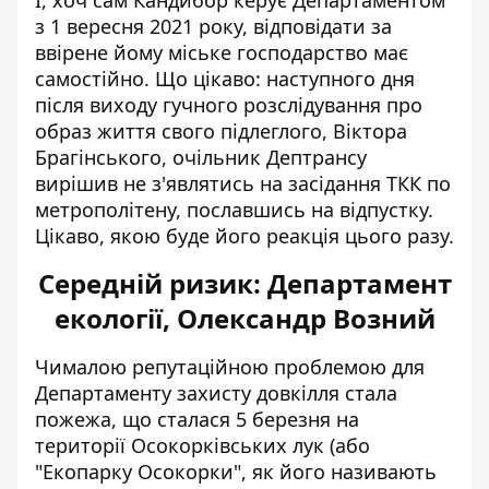
І, хоч сам Кандибор керує Департаментом
з 1 вересня 2021 року, відповідати за
ввірене йому міське господарство має
самостійно. Що цікаво: наступного дня
після виходу гучного розслідування про
образ життя свого підлеглого, Віктора
Брагінського, очільник Дептрансу
вирішив не з'являтись на засідання ТКК по
метрополітену, пославшись на відпустку.
Цікаво, якою буде його реакція цього разу.
Середній ризик: Департамент
екології, Олександр Возний
Чималою репутаційною проблемою для
Департаменту захисту довкілля стала
пожежа, що сталася
5 березня на
території Осокорківських лук
(або
"Екопарку Осокорки", як його називають