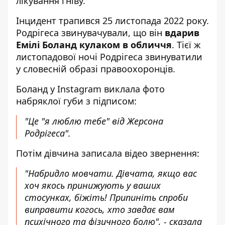
лікування гніву.
Інцидент трапився 25 листопада 2022 року.
Родрігеса звинувачували, що він
вдарив
Емілі Боланд кулаком в обличчя
. Тієї ж
листопадової ночі Родрігеса звинуватили
у словесній образі правоохоронців.
Боланд у Instagram виклала фото
набряклої губи з підписом:
"Це "я люблю тебе" від Жерсона
Родрігеса".
Потім дівчина записала відео звернення:
"Набридло мовчати. Дівчата, якщо вас
хоч якось принижують у ваших
стосунках, біжіть! Припиніть спроби
виправити когось, хто завдає вам
психічного та фізичного болю", - сказала