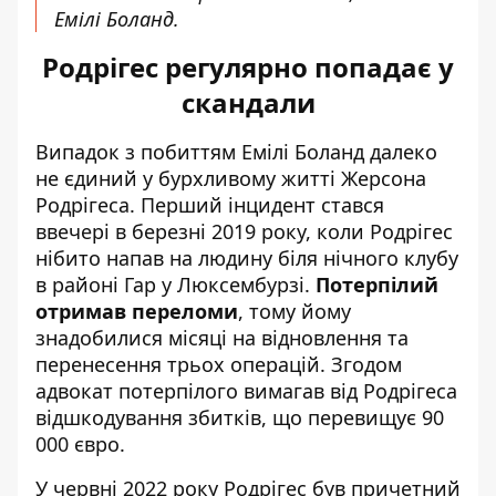
Емілі Боланд.
Родрігес регулярно попадає у
скандали
Випадок з побиттям Емілі Боланд далеко
не єдиний у бурхливому житті Жерсона
Родрігеса. Перший інцидент стався
ввечері в березні 2019 року, коли Родрігес
нібито напав на людину біля нічного клубу
в районі Гар у Люксембурзі.
Потерпілий
отримав переломи
, тому йому
знадобилися місяці на відновлення та
перенесення трьох операцій. Згодом
адвокат потерпілого вимагав від Родрігеса
відшкодування збитків, що перевищує 90
000 євро.
У червні 2022 року Родрігес був причетний