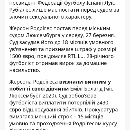
президент Федерації футболу Іспанії
Луїс
Рубіалес лише має постати перед судом
за
злочин сексуального характеру.
Жерсон Родрігес постав перед міським
судом Люксембурга у середу, 27 березня.
Суд
засудив його до 18 місяців умовного
ув'язнення
та призначив штраф у розмірі
1500 євро, повідомляє RTL.Lu. 28-річного
футболіст отримав вирок за домашне
насильство.
Жерсона Родрігеса
визнали винним у
побитті своєї дівчини
Емілі Боланд (міс
Люксембург-2020). Суд зобов'язав
футболіста виплатити потерпілій 2430
євро відшкодування збитків. Прокуратура
вимагала менший строк – 15 місяців
умовно та проходження Родрігесом курсу