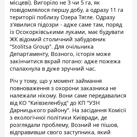
місцеві). Вигоріло не 3 чи 5 га, як
повідомлялося першу добу, а одразу 11 га
території поблизу Озера Тягле. Одразу
з'явилися підозри - адже саме там, поряд
із Осокорківськими луками, має будувати
ЖК відомий столичний забудовник
"Stolitsa Group". Для очільника
Департаменту, Возного, історія може
закінчитися вкрай погано: адже пожежа
спалахнула в дуже зручний час.
Річ у тому, що у момент займання
повноваження з охорони заказника не
належали нікому
. Вони саме передавалися
від КО "Київзеленбуд" до КП "УЗН
Дарницького району". На засідання Комісії
з екологічної політики Київради, де
розглядали проблему, Возний не пішов,
відправивши свого заступника, який