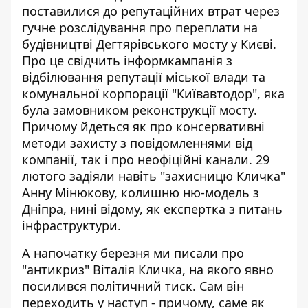
поставилися до репутаційних втрат через
гучне розслідування
про переплати на
будівництві Дегтярівського мосту у Києві.
Про це свідчить інформкампанія з
відбілювання репутації міської влади та
комунальної корпорації "Київавтодор", яка
була замовником реконструкції мосту.
Причому йдеться як про консервативні
методи захисту з повідомленнями від
компанії, так і про неофіційні канали. 29
лютого задіяли навіть "захисницю Кличка"
Анну Мінюкову, колишню ню-модель з
Дніпра, нині відому, як експертка з питань
інфраструктури.
А напочатку березня ми
писали про
"антикриз" Віталія Кличка,
на якого явно
посилився політичний тиск. Сам він
переходить у наступ - причому, саме як