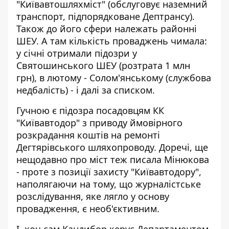
"Київавтошляхміст" (обслуговує наземний
транспорт, підпорядковане Дептрансу).
Також до його сфери належать районні
ШЕУ. А там кількість проваджень чимала:
у січні отримали підозри у
Святошинського ШЕУ
(розтрата 1 млн
грн),
в лютому - Солом'янському
(службова
недбалість) - і далі за списком.
Гучною є підозра посадовцям КК
"Київавтодор" з приводу
ймовірного
розкрадання коштів на ремонті
Дегтярівського шляхопроводу
. Доречі, ще
нещодавно про міст теж писала Мінюкова
- проте з позиції захисту "Київавтодору",
наполягаючи на тому, що журналістське
розслідування, яке лягло у основу
провадження, є необ'єктивним.