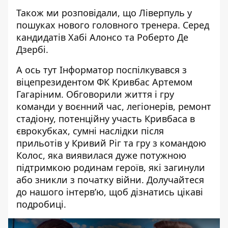
Також ми розповідали, що
Ліверпуль у
пошуках нового головного тренера
. Серед
кандидатів Хабі Алонсо та Роберто Де
Дзербі.
А ось тут Інформатор поспілкувався з
віцепрезидентом ФК Кривбас Артемом
Гагаріним. Обговорили життя і гру
команди у воєнний час, легіонерів, ремонт
стадіону, потенційну участь Кривбаса в
єврокубках, сумні наслідки після
прильотів у Кривий Ріг та гру з командою
Колос, яка виявилася дуже потужною
підтримкою родинам героїв, які загинули
або зникли з початку війни. Долучайтеся
до нашого інтервʼю, щоб дізнатись цікаві
подробиці.