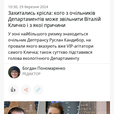
10:30, 29 березня 2024
Захитались крісла: кого з очільників
Департаментів може звільнити Віталій
Кличко і з якої причини
У зоні найбільшого ризику знаходиться
очільник Дептрансу Руслан Кандибор, на
провали якого вказують вже VIP-агітатори
самого Кличка; також суттєво підставився
голова екологічного Департаменту
Богдан Пономаренко
РЕДАКТОР
👍