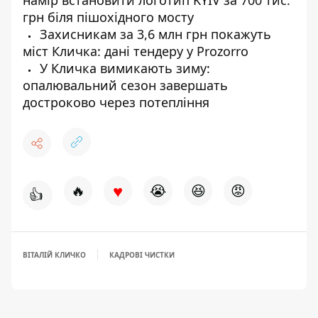
намір встановити логотип KYIV за 700 тис.
грн біля пішохідного мосту
Захисникам за 3,6 млн грн покажуть
міст Кличка: дані тендеру у Prozorro
У Кличка вимикають зиму:
опалювальний сезон завершать
достроково через потепління
♥
🔥
😭
😆
😡
👍
ВІТАЛІЙ КЛИЧКО
КАДРОВІ ЧИСТКИ