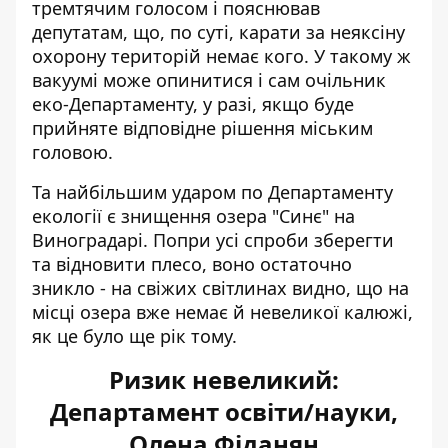
тремтячим голосом і пояснював
депутатам, що, по суті, карати за неяксіну
охорону територій немає кого. У такому ж
вакуумі може опинитися і сам очільник
еко-Департаменту, у разі, якщо буде
прийняте відповідне рішення міським
головою.
Та найбільшим ударом по Департаменту
екології є
знищення озера "Синє" на
Виноградарі
. Попри усі спроби зберегти
та відновити плесо, воно остаточно
зникло - на свіжих світлинах видно, що на
місці озера вже немає й невеликої калюжі,
як це було ще рік тому.
Ризик невеликий:
Департамент освіти/науки,
Олена Фіданян