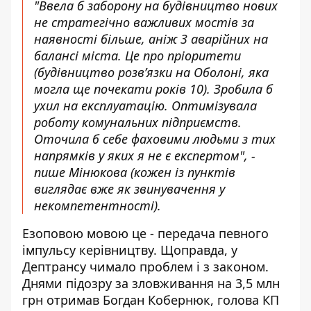
"Ввела б заборону на будівництво нових
не стратегічно важливих мостів за
наявності більше, аніж 3 аварійних на
балансі міста. Це про пріоритети
(будівництво розвʼязки на Оболоні, яка
могла ще почекати років 10). Зробила б
ухил на експлуатацію. Оптимізувала
роботу комунальних підприємств.
Оточила б себе фаховими людьми з тих
напрямків у яких я не є експертом", -
пише Мінюкова (кожен із пунктів
виглядає вже як звинувачення у
некомпетентності).
Езоповою мовою це - передача певного
імпульсу керівництву. Щоправда, у
Дептрансу чимало проблем і з законом.
Днями підозру за зловживання на 3,5 млн
грн отримав Богдан Кобернюк, голова КП