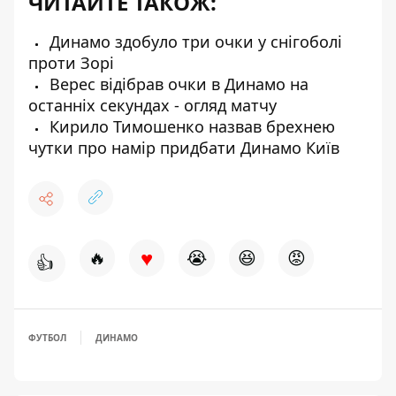
ЧИТАЙТЕ ТАКОЖ:
Динамо здобуло три очки у снігоболі
проти Зорі
Верес відібрав очки в Динамо на
останніх секундах - огляд матчу
Кирило Тимошенко назвав брехнею
чутки про намір придбати Динамо Київ
♥
🔥
😭
😆
😡
👍
ФУТБОЛ
ДИНАМО