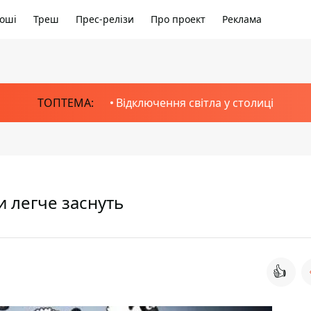
оші
Треш
Прес-релізи
Про проект
Реклама
ТОПТЕМА:
Відключення світла у столиці
и легче заснуть
👍