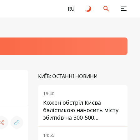
RU
КИЇВ: ОСТАННІ НОВИНИ
16:40
Кожен обстріл Києва
балістикою наносить місту
збитків на 300-500
мільйонів - Петро
Пантелеєв
14:55