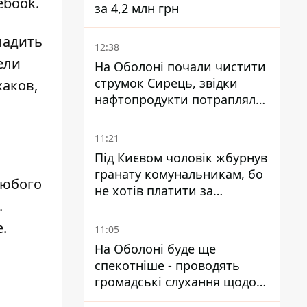
ebook.
за 4,2 млн грн
ладить
12:38
ели
На Оболоні почали чистити
струмок Сирець, звідки
аков,
нафтопродукти потрапляли
до озер
11:21
Під Києвом чоловік жбурнув
гранату комунальникам, бо
любого
не хотів платити за
.
квитанціями
.
11:05
На Оболоні буде ще
спекотніше - проводять
громадські слухання щодо
храму УГКЦ на Північній