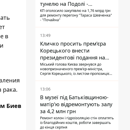
тунелю на Подолі -
триватиме майже два роки
КП оголосило закупівлю на 1,76 млрд грн
для ремонту перегону "Тараса Шевченка"
тать
- "Почайна"
ет
е в
13:49
Кличко просить прем'єра
 и
Корецького внести
президентові подання на
звільнення володаря
Міський голова Києва звернувся до
новопризначеного прем'єр-міністра,
Троєщини Бахматова
Сергія Корецького, із листом-пропозицією
щодо звільнення голови Деснянської РДА
явления
Максима Бахматова
 рака.
13:06
В музеї під Батьківщиною-
матір'ю відремонтують залу
м Биев
за 4,2 млн грн
Ремонт колон і гідроізоляцію стін оплатять
із благодійних коштів, роботи завершать
до кінця серпня