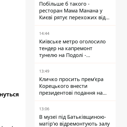
Побільше б такого -
ресторан Мама Манана у
Києві рятує перехожих від
спеки
14:44
Київське метро оголосило
тендер на капремонт
тунелю на Подолі -
триватиме майже два роки
13:49
Кличко просить прем'єра
Корецького внести
президентові подання на
нуться
звільнення володаря
Троєщини Бахматова
13:06
В музеї під Батьківщиною-
матір'ю відремонтують залу