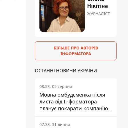
Нікітіна
ЖУРНАЛІСТ
БІЛЬШЕ ПРО АВТОРІВ
ІНФОРМАТОРА
ОСТАННІ НОВИНИ УКРАЇНИ
08:53, 05 серпня
Мовна омбудсменка після
листа від Інформатора
планує покарати компанію-
підрядника ПриватБанку
07:33, 31 липня