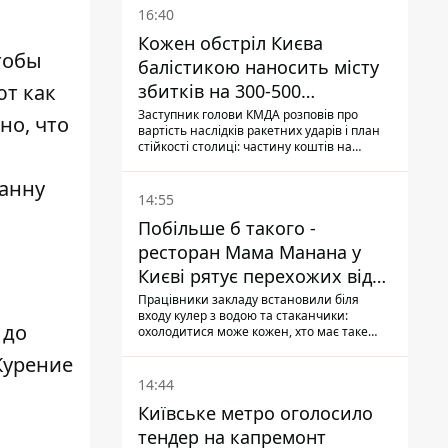
16:40
Кожен обстріл Києва
тобы
балістикою наносить місту
ют как
збитків на 300-500
мільйонів - Петро
Заступник голови КМДА розповів про
но, что
вартість наслідків ракетних ударів і план
Пантелеєв
стійкості столиці: частину коштів на
підготовку до зими місто ще не знайшло,
а кожен обстріл вимиває з казни міста ще
ванну
більше коштів
14:55
Побільше б такого -
ресторан Мама Манана у
Києві рятує перехожих від
спеки
Працівники закладу встановили біля
входу кулер з водою та стаканчики:
 до
охолодитися може кожен, хто має таке
бажання
 Курение
14:44
Київське метро оголосило
тендер на капремонт