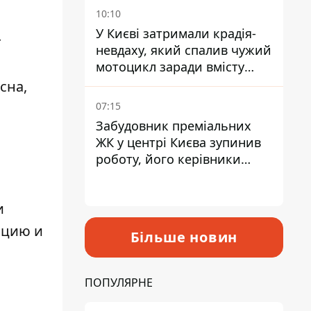
10:10
У Києві затримали крадія-
т
невдаху, який спалив чужий
мотоцикл заради вмісту
багажника
сна,
07:15
Забудовник преміальних
ЖК у центрі Києва зупинив
роботу, його керівники
втекли з України - Bihus.info
и
ацию и
Більше новин
ПОПУЛЯРНЕ