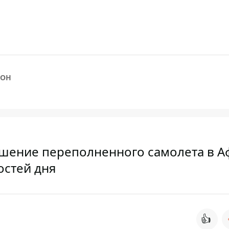
СОН
ушение переполненного самолета в А
остей дня
👍