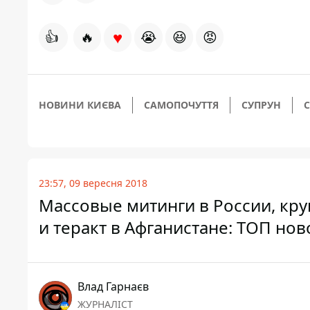
♥
👍
🔥
😭
😆
😡
НОВИНИ КИЄВА
САМОПОЧУТТЯ
СУПРУН
23:57, 09 вересня 2018
Массовые митинги в России, кр
и теракт в Афганистане: ТОП нов
Влад Гарнаєв
ЖУРНАЛІСТ