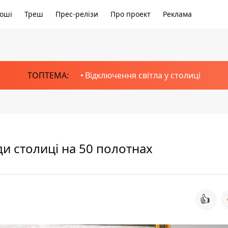
оші
Треш
Прес-релізи
Про проект
Реклама
ТОПТЕМА:
Відключення світла у столиці
ди столиці на 50 полотнах
👍