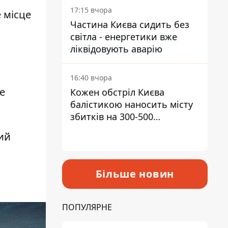
17:15 вчора
 місце
Частина Києва сидить без
світла - енергетики вже
ліквідовують аварію
16:40 вчора
е
Кожен обстріл Києва
балістикою наносить місту
збитків на 300-500
мільйонів - Петро
ий
Пантелеєв
Більше новин
ПОПУЛЯРНЕ