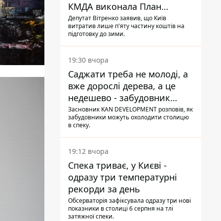
КМДА виконала План
стійкості на 20%
Депутат Вітренко заявив, що Київ
витратив лише п'яту частину коштів на
підготовку до зими.
19:30 вчора
Саджати треба не молоді, а
вже дорослі дерева, а це
недешево - забудовник
Ніконов
Засновник KAN DEVELOPMENT розповів, як
забудовники можуть охолодити столицю
в спеку.
19:12 вчора
Спека триває, у Києві -
одразу три температурні
рекорди за день
Обсерваторія зафіксувала одразу три нові
показники в столиці 6 серпня на тлі
затяжної спеки.