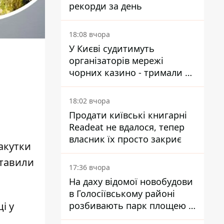
рекорди за день
18:08 вчора
У Києві судитимуть
організаторів мережі
чорних казино - тримали 39
закладів
18:02 вчора
Продати київські книгарні
Readeat не вдалося, тепер
власник їх просто закриє
акутки
ставили
17:36 вчора
На даху відомої новобудови
в Голосіївському районі
розбивають парк площею в
і у
гектар