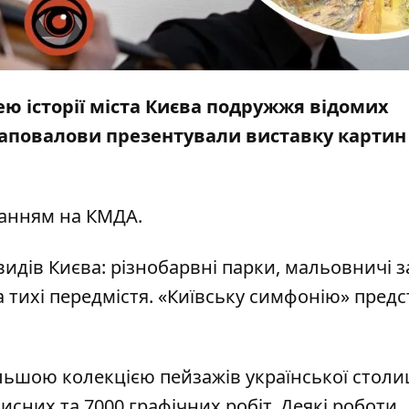
ю історії міста Києва подружжя відомих
Шаповалови презентували виставку картин
анням на КМДА.
идів Києва: різнобарвні парки, мальовничі з
 тихі передмістя. «Київську симфонію» пред
ільшою колекцією пейзажів української столиц
писних та 7000 графічних робіт. Деякі роботи