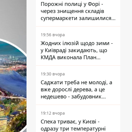
Порожні полиці у Форі -
через знищення складів
супермаркети залишилися
без асортименту
19:56 вчора
Жодних ілюзій щодо зими -
у Київраді закидають, що
КМДА виконала План
стійкості на 20%
19:30 вчора
Саджати треба не молоді, а
вже дорослі дерева, а це
недешево - забудовник
Ніконов
19:12 вчора
Спека триває, у Києві -
одразу три температурні