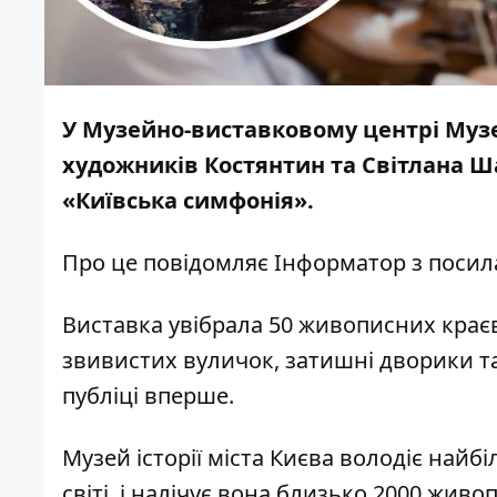
У Музейно-виставковому центрі Музе
художників Костянтин та Світлана 
«Київська симфонія».
Про це повідомляє
Інформатор
з посил
Виставка увібрала 50 живописних краєв
звивистих вуличок, затишні дворики та
публіці вперше.
Музей історії міста Києва володіє найб
світі, і налічує вона близько 2000 живо