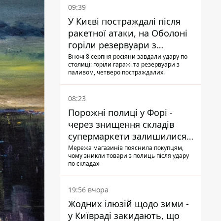
09:39
У Києві постраждалі після
ракетної атаки, на Оболоні
горіли резервуари з
паливом
Вночі 8 серпня росіяни завдали удару по
столиці: горіли гаражі та резервуари з
паливом, четверо постраждалих.
08:23
Порожні полиці у Форі -
через знищення складів
супермаркети залишилися
без асортименту
Мережа магазинів пояснила покупцям,
чому зникли товари з полиць після удару
по складах
19:56 вчора
Жодних ілюзій щодо зими -
у Київраді закидають, що