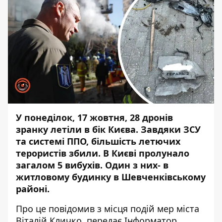
У понеділок, 17 жовтня, 28 дронів
зранку летіли в бік Києва. Завдяки ЗСУ
та системі ППО, більшість летючих
терористів збили. В Києві пролунало
загалом 5 вибухів.
Один з них- в
житловому будинку в Шевченківському
районі
.
Про це повідомив з місця подій мер міста
Віталій Кличко, передає
Інформатор
.