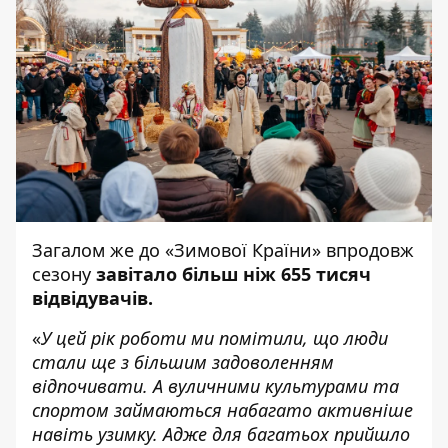
Загалом же до «Зимової Країни» впродовж
сезону
завітало більш ніж 655 тисяч
відвідувачів.
«
У цей рік роботи ми помітили, що люди
стали ще з більшим задоволенням
відпочивати. А вуличними культурами та
спортом займаються набагато активніше
навіть узимку. Адже для багатьох прийшло