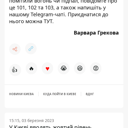
помітили вогонь чи підпал, повідомте про
це 101, 102 та 103, а також напишіть у
нашому Telegram-чаті. Приєднатися до
нього можна
ТУТ
.
Варвара Грекова
♥
🔥
😭
😆
😡
👍
НОВИНИ КИЄВА
КУДА ПОЙТИ В КИЕВЕ
ВДНГ
15:15, 03 березня 2023
У Києві вводять жовтий рівень