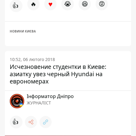
♥
🔥
😭
😆
😡
👍
НОВИНИ КИЄВА
10:52, 06 лютого 2018
Исчезновение студентки в Киеве:
азиатку увез черный Hyundai на
еврономерах
Інформатор Дніпро
ЖУРНАЛІСТ
👍